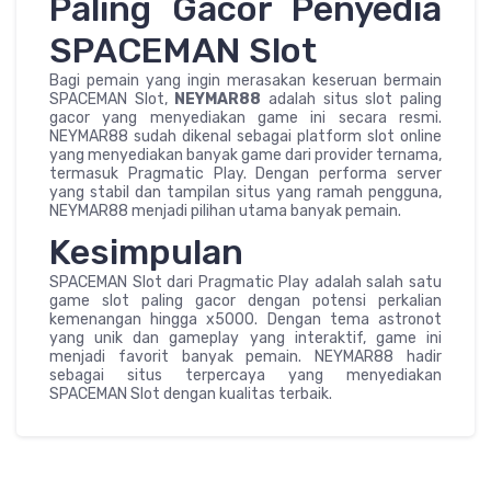
Paling Gacor Penyedia
SPACEMAN Slot
Bagi pemain yang ingin merasakan keseruan bermain
SPACEMAN Slot,
NEYMAR88
adalah situs slot paling
gacor yang menyediakan game ini secara resmi.
NEYMAR88 sudah dikenal sebagai platform slot online
yang menyediakan banyak game dari provider ternama,
termasuk Pragmatic Play. Dengan performa server
yang stabil dan tampilan situs yang ramah pengguna,
NEYMAR88 menjadi pilihan utama banyak pemain.
Kesimpulan
SPACEMAN Slot dari Pragmatic Play adalah salah satu
game slot paling gacor dengan potensi perkalian
kemenangan hingga x5000. Dengan tema astronot
yang unik dan gameplay yang interaktif, game ini
menjadi favorit banyak pemain. NEYMAR88 hadir
sebagai situs terpercaya yang menyediakan
SPACEMAN Slot dengan kualitas terbaik.