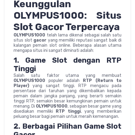
Keunggulan
OLYMPUS1000: Situs
Slot Gacor Terpercaya
OLYMPUS1000
telah lama dikenal sebagai salah satu
situs slot
gacor
yang memiliki reputasi sangat baik di
kalangan pemain slot online. Beberapa alasan utama
mengapa situs ini sangat diminati adalah:
1. Game Slot dengan RTP
Tinggi
Salah satu faktor utama yang membuat
OLYMPUS1000
populer adalah
RTP (Return to
Player)
yang sangat tinggi. RTP mengacu pada
persentase dari taruhan yang dikembalikan kepada
pemain dalam jangka panjang, yang berarti semakin
tinggi RTP, semakin besar kemungkinan pemain untuk
menang. Di
OLYMPUS1000
, sebagian besar game yang
disediakan memiliki
RTP tinggi
, yang memberikan
peluang besar bagi pemain untuk meraih kemenangan.
2. Berbagai Pilihan Game Slot
Gacor