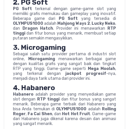
2. PG Soft
PG Soft
terkenal dengan game-game slot yang
memiliki grafis memukau dan gameplay yang inovatif.
Beberapa game dari
PG Soft
yang tersedia di
OLYMPUS1000
adalah
Mahjong Ways 2
,
Lucky Neko
,
dan
Dragon Hatch
. Provider ini menawarkan
RTP
tinggi
dan fitur bonus yang menarik, membuat setiap
putaran semakin mengasyikkan.
3. Microgaming
Sebagai salah satu provider pertama di industri slot
online,
Microgaming
menawarkan berbagai game
dengan kualitas grafis yang sangat baik dan tingkat
RTP yang tinggi. Game-game seperti
Mega Moolah
,
yang terkenal dengan
jackpot progresif
-nya,
menjadi daya tarik utama dari provider ini.
4. Habanero
Habanero
adalah provider yang menyediakan game
slot dengan
RTP tinggi
dan fitur bonus yang sangat
menarik. Beberapa game terbaik dari Habanero yang
bisa Anda temukan di
OLYMPUS1000
adalah
Rolling
Roger
,
Fa Cai Shen
, dan
Hot Hot Fruit
. Game-game
dari Habanero juga dikenal karena desain dan animasi
yang sangat menarik.