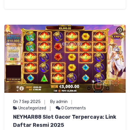
On 7 Sep 2025
By admin
Uncategorized
0 Comments
NEYMAR88 Slot Gacor Terpercaya: Link
Daftar Resmi 2025