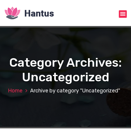
S
k
i
p
t
o
c
o
n
Category Archives:
t
e
Uncategorized
n
t
Home
Archive by category "Uncategorized"