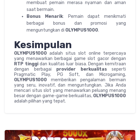
membuat pemain merasa nyaman dan aman
saat bermain.
Bonus Menarik
: Pemain dapat menikmati
berbagai bonus dan promosi yang
menguntungkan di
OLYMPUS1000
.
Kesimpulan
OLYMPUS1000
adalah situs slot online terpercaya
yang menawarkan berbagai game slot gacor dengan
RTP tinggi
dan kualitas luar biasa. Dengan kemitraan
dengan berbagai
provider berkualitas
seperti
Pragmatic Play, PG Soft, dan Microgaming,
OLYMPUS1000
memberikan pengalaman bermain
yang seru, inovatif, dan menguntungkan. Jika Anda
mencari situs slot yang menawarkan peluang menang
besar dengan game-game berkualitas,
OLYMPUS1000
adalah pilihan yang tepat.