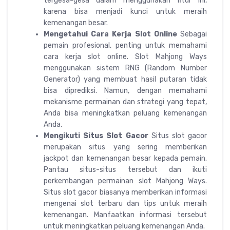
tergesa-gesa dalam menggunakan fitur ini,
karena bisa menjadi kunci untuk meraih
kemenangan besar.
Mengetahui Cara Kerja Slot Online
Sebagai
pemain profesional, penting untuk memahami
cara kerja slot online. Slot Mahjong Ways
menggunakan sistem RNG (Random Number
Generator) yang membuat hasil putaran tidak
bisa diprediksi. Namun, dengan memahami
mekanisme permainan dan strategi yang tepat,
Anda bisa meningkatkan peluang kemenangan
Anda.
Mengikuti Situs Slot Gacor
Situs slot gacor
merupakan situs yang sering memberikan
jackpot dan kemenangan besar kepada pemain.
Pantau situs-situs tersebut dan ikuti
perkembangan permainan slot Mahjong Ways.
Situs slot gacor biasanya memberikan informasi
mengenai slot terbaru dan tips untuk meraih
kemenangan. Manfaatkan informasi tersebut
untuk meningkatkan peluang kemenangan Anda.