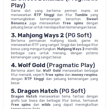
Play)
Game slot yang bertema permen manis ini
menawarkan
RTP tinggi
dan fitur
Tumble
yang
memungkinkan kemenangan beruntun.
Sweet
Bonanza
juga menawarkan
free spins
dengan
peluang besar untuk mendapatkan kemenangan besar.
3. Mahjong Ways 2
(PG Soft)
Bertema permainan mahjong klasik, game ini
menawarkan RTP yang sangat tinggi dan berbagai fitur
bonus yang menguntungkan.
Mahjong Ways 2
memiliki
berbagai cara untuk menang, dengan potensi
kemenangan yang sangat besar.
4. Wolf Gold
(Pragmatic Play)
Bertema alam liar,
Wolf Gold
menawarkan berbagai
fitur menarik, seperti
free spins
dan
money respins
,
dengan
RTP tinggi
dan peluang kemenangan yang
besar.
5. Dragon Hatch
(PG Soft)
Dragon Hatch
menawarkan tema fantasi dengan
grafis luar biasa dan berbagai fitur bonus, termasuk
free spins
dan
wilds
yang dapat meningkatkan
kemenangan Anda.