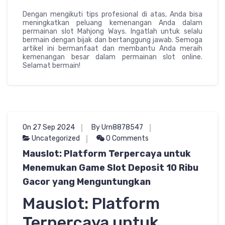
Dengan mengikuti tips profesional di atas, Anda bisa
meningkatkan peluang kemenangan Anda dalam
permainan slot Mahjong Ways. Ingatlah untuk selalu
bermain dengan bijak dan bertanggung jawab. Semoga
artikel ini bermanfaat dan membantu Anda meraih
kemenangan besar dalam permainan slot online.
Selamat bermain!
On 27 Sep 2024
By Urn8878547
Uncategorized
0 Comments
Mauslot: Platform Terpercaya untuk
Menemukan Game Slot Deposit 10 Ribu
Gacor yang Menguntungkan
Mauslot: Platform
Terpercaya untuk