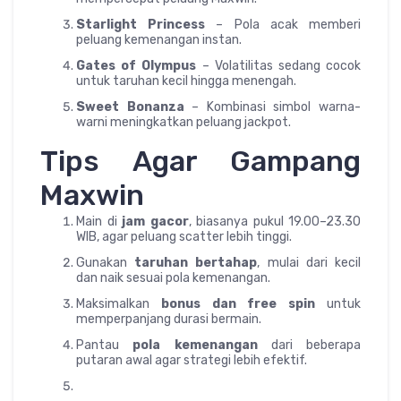
Starlight Princess
– Pola acak memberi
peluang kemenangan instan.
Gates of Olympus
– Volatilitas sedang cocok
untuk taruhan kecil hingga menengah.
Sweet Bonanza
– Kombinasi simbol warna-
warni meningkatkan peluang jackpot.
Tips Agar Gampang
Maxwin
Main di
jam gacor
, biasanya pukul 19.00–23.30
WIB, agar peluang scatter lebih tinggi.
Gunakan
taruhan bertahap
, mulai dari kecil
dan naik sesuai pola kemenangan.
Maksimalkan
bonus dan free spin
untuk
memperpanjang durasi bermain.
Pantau
pola kemenangan
dari beberapa
putaran awal agar strategi lebih efektif.