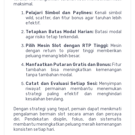
maksimal.
Pelajari Simbol dan Paylines:
Kenali simbol
wild, scatter, dan fitur bonus agar taruhan lebih
efektif.
Tetapkan Batas Modal Harian:
Batasi modal
agar risiko tetap terkendali.
Pilih Mesin Slot dengan RTP Tinggi:
Mesin
dengan return to player tinggi memberikan
peluang menang lebih besar.
Manfaatkan Putaran Gratis dan Bonus:
Fitur
tambahan bisa meningkatkan kemenangan
tanpa tambahan modal.
Catat dan Evaluasi Setiap Sesi:
Menyimpan
riwayat permainan membantu menemukan
strategi paling efektif dan menghindari
kesalahan berulang.
Dengan strategi yang tepat, pemain dapat menikmati
pengalaman bermain slot secara aman dan percaya
diri. Pendekatan disiplin, fokus, dan sistematis
membantu meningkatkan peluang meraih kemenangan
konsisten setiap hari.