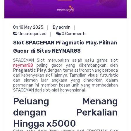
On 18 May 2025
By admin
Uncategorized
0 Comments
Slot SPACEMAN Pragmatic Play, Pilihan
Gacor di Situs NEYMAR88
SPACEMAN Slot merupakan salah satu game slot
neymar88
paling gacor yang dikembangkan oleh
Pragmatic Play
, dengan tema astronot yang berbeda
dari kebanyakan slot lainnya. Tampilan visual futuristik
dan elemen luar angkasa yang dihadirkan dalam
permainan ini memberi kesan unik yang membedakan
SPACEMAN dari slot-slot konvensional.
Peluang Menang
dengan Perkalian
Hingga x5000