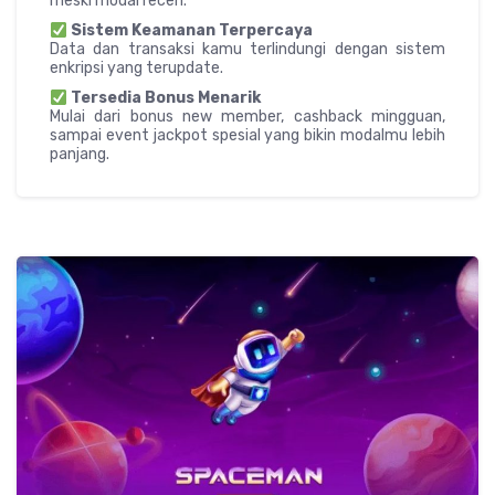
meski modal receh.
Sistem Keamanan Terpercaya
Data dan transaksi kamu terlindungi dengan sistem
enkripsi yang terupdate.
Tersedia Bonus Menarik
Mulai dari bonus new member, cashback mingguan,
sampai event jackpot spesial yang bikin modalmu lebih
panjang.