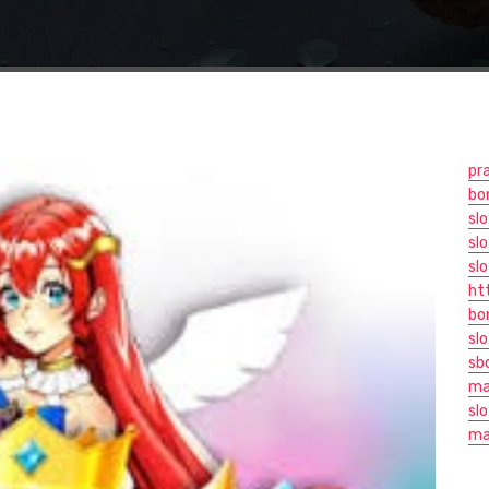
pr
bo
slo
slo
sl
htt
bo
slo
sb
ma
sl
ma