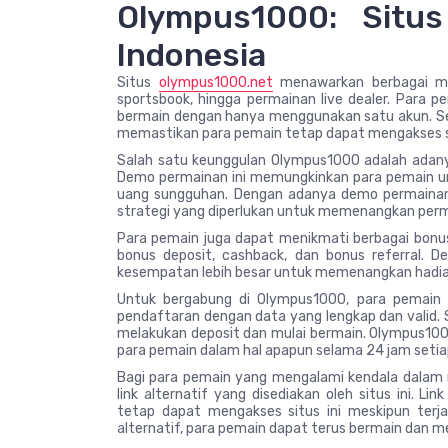
Olympus1000: Situs
Indonesia
Situs
olympus1000.net
menawarkan berbagai maca
sportsbook, hingga permainan live dealer. Para 
bermain dengan hanya menggunakan satu akun. Sela
memastikan para pemain tetap dapat mengakses sit
Salah satu keunggulan Olympus1000 adalah adan
Demo permainan ini memungkinkan para pemain 
uang sungguhan. Dengan adanya demo permainan,
strategi yang diperlukan untuk memenangkan perm
Para pemain juga dapat menikmati berbagai bonu
bonus deposit, cashback, dan bonus referral. 
kesempatan lebih besar untuk memenangkan hadiah
Untuk bergabung di Olympus1000, para pemain h
pendaftaran dengan data yang lengkap dan valid.
melakukan deposit dan mulai bermain. Olympus10
para pemain dalam hal apapun selama 24 jam setia
Bagi para pemain yang mengalami kendala dala
link alternatif yang disediakan oleh situs ini. 
tetap dapat mengakses situs ini meskipun terj
alternatif, para pemain dapat terus bermain dan 