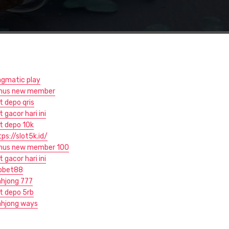
agmatic play
nus new member
t depo qris
t gacor hari ini
ot depo 10k
ps://slot5k.id/
nus new member 100
t gacor hari ini
obet88
hjong 777
ot depo 5rb
hjong ways