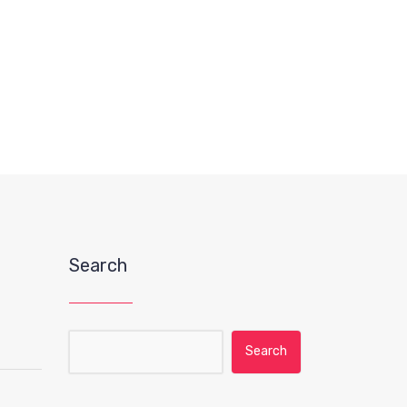
Search
Search for: