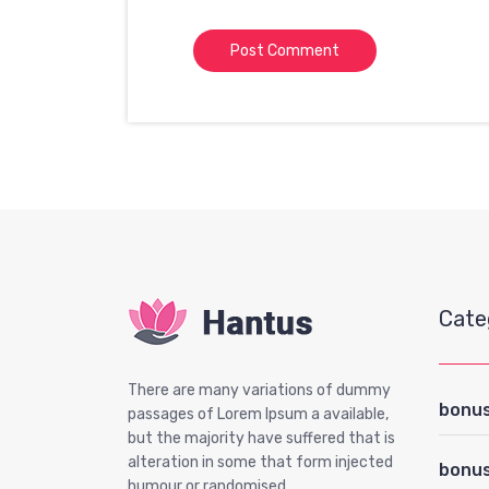
Cate
There are many variations of dummy
bonu
passages of Lorem Ipsum a available,
but the majority have suffered that is
alteration in some that form injected
bonu
humour or randomised.