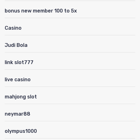
bonus new member 100 to 5x
Casino
Judi Bola
link slot777
live casino
mahjong slot
neymar88
olympus1000