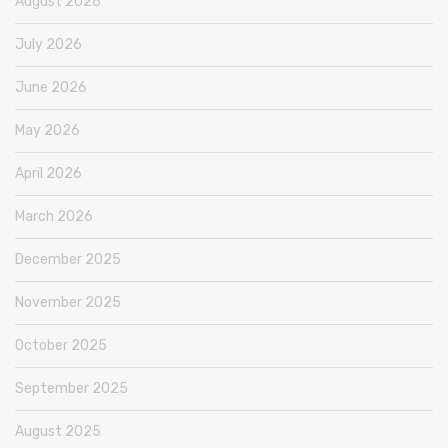
August 2026
July 2026
June 2026
May 2026
April 2026
March 2026
December 2025
November 2025
October 2025
September 2025
August 2025