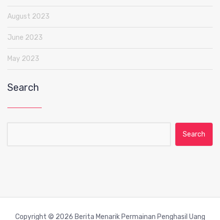
August 2023
June 2023
May 2023
Search
Search for:
Copyright © 2026 Berita Menarik Permainan Penghasil Uang