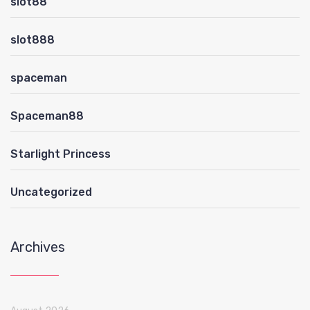
slot88
slot888
spaceman
Spaceman88
Starlight Princess
Uncategorized
Archives