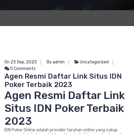
On 23 Sep, 2023
By admin
Uncategorized
0 Comments
Agen Resmi Daftar Link Situs IDN
Poker Terbaik 2023
Agen Resmi Daftar Link
Situs IDN Poker Terbaik
2023
IDN Poker Online adalah provider taruhan online yang cukup