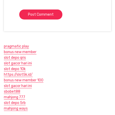
pragmatic play
bonus new member
slot depo qris
slot gacor hari ini
slot depo 10k
https://slot5k.id/
bonus new member 100
slot gacor hari ini
sbobet88
mahjong 777
slot depo 5rb
mahjong ways