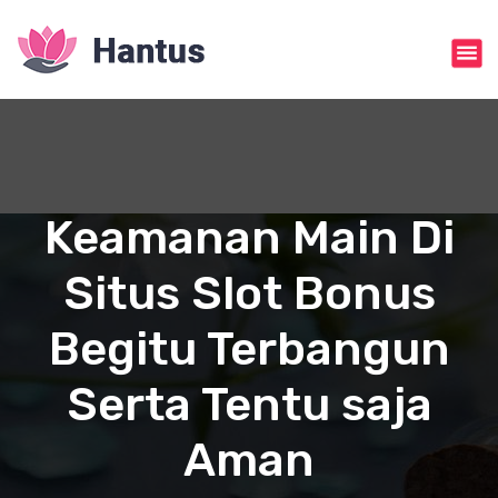
S
k
i
p
t
o
c
o
n
Keamanan Main Di
t
e
Situs Slot Bonus
n
t
Begitu Terbangun
Serta Tentu saja
Aman