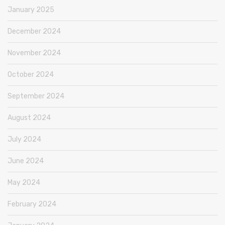
January 2025
December 2024
November 2024
October 2024
September 2024
August 2024
July 2024
June 2024
May 2024
February 2024