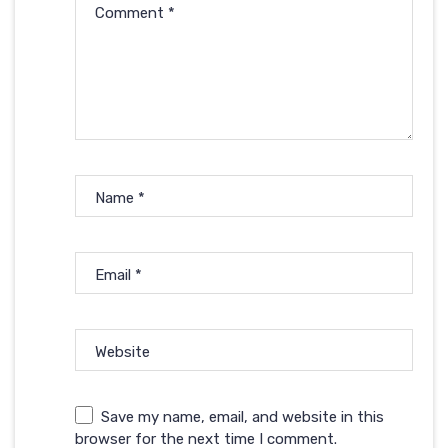
Comment
*
Name
*
Email
*
Website
Save my name, email, and website in this
browser for the next time I comment.