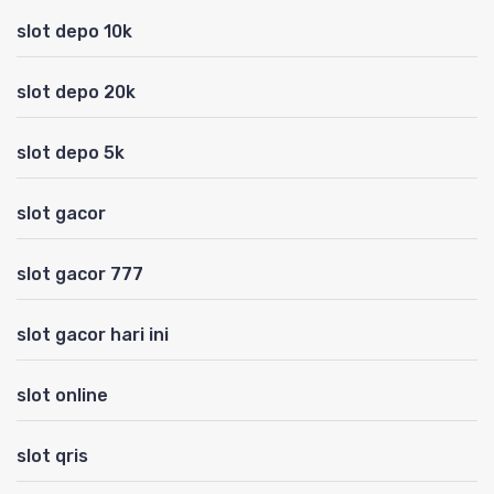
slot depo 10k
slot depo 20k
slot depo 5k
slot gacor
slot gacor 777
slot gacor hari ini
slot online
slot qris