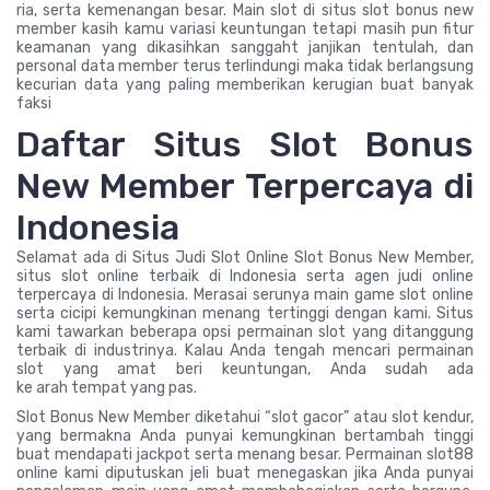
ria, serta kemenangan besar. Main slot di situs slot bonus new
member kasih kamu variasi keuntungan tetapi masih pun fitur
keamanan yang dikasihkan sanggaht janjikan tentulah, dan
personal data member terus terlindungi maka tidak berlangsung
kecurian data yang paling memberikan kerugian buat banyak
faksi
Daftar Situs Slot Bonus
New Member Terpercaya di
Indonesia
Selamat ada di Situs Judi Slot Online Slot Bonus New Member,
situs slot online terbaik di Indonesia serta agen judi online
terpercaya di Indonesia. Merasai serunya main game slot online
serta cicipi kemungkinan menang tertinggi dengan kami. Situs
kami tawarkan beberapa opsi permainan slot yang ditanggung
terbaik di industrinya. Kalau Anda tengah mencari permainan
slot yang amat beri keuntungan, Anda sudah ada
ke arah tempat yang pas.
Slot Bonus New Member diketahui “slot gacor” atau slot kendur,
yang bermakna Anda punyai kemungkinan bertambah tinggi
buat mendapati jackpot serta menang besar. Permainan slot88
online kami diputuskan jeli buat menegaskan jika Anda punyai