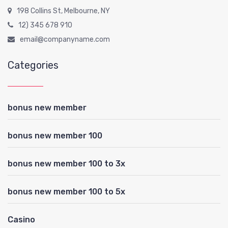
198 Collins St, Melbourne, NY
12) 345 678 910
email@companyname.com
Categories
bonus new member
bonus new member 100
bonus new member 100 to 3x
bonus new member 100 to 5x
Casino