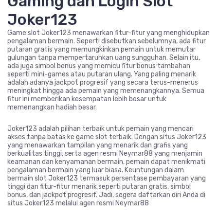
Gaming dan Login Slot
Joker123
Game slot Joker123 menawarkan fitur-fitur yang menghidupkan
pengalaman bermain. Seperti disebutkan sebelumnya, ada fitur
putaran gratis yang memungkinkan pemain untuk memutar
gulungan tanpa mempertaruhkan uang sungguhan. Selain itu,
ada juga simbol bonus yang memicu fitur bonus tambahan
seperti mini-games atau putaran ulang. Yang paling menarik
adalah adanya jackpot progresif yang secara terus-menerus
meningkat hingga ada pemain yang memenangkannya. Semua
fitur ini memberikan kesempatan lebih besar untuk
memenangkan hadiah besar.
Joker123 adalah pilihan terbaik untuk pemain yang mencari
akses tanpa batas ke game slot terbaik. Dengan situs Joker123
yang menawarkan tampilan yang menarik dan grafis yang
berkualitas tinggi, serta agen resmi Neymar88 yang menjamin
keamanan dan kenyamanan bermain, pemain dapat menikmati
pengalaman bermain yang luar biasa. Keuntungan dalam
bermain slot Joker123 termasuk persentase pembayaran yang
tinggi dan fitur-fitur menarik seperti putaran gratis, simbol
bonus, dan jackpot progresif. Jadi, segera daftarkan diri Anda di
situs Joker123 melalui agen resmi Neymar88