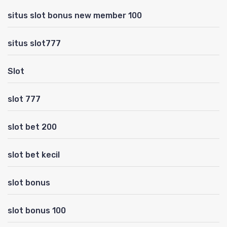
situs slot bonus new member 100
situs slot777
Slot
slot 777
slot bet 200
slot bet kecil
slot bonus
slot bonus 100