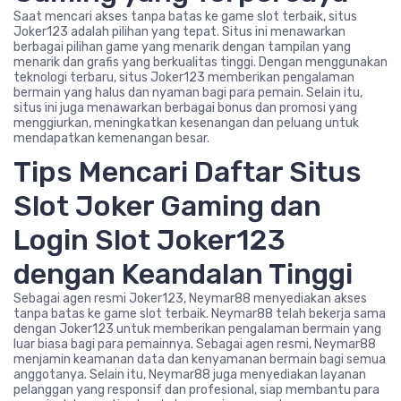
Saat mencari akses tanpa batas ke game slot terbaik, situs
Joker123 adalah pilihan yang tepat. Situs ini menawarkan
berbagai pilihan game yang menarik dengan tampilan yang
menarik dan grafis yang berkualitas tinggi. Dengan menggunakan
teknologi terbaru, situs Joker123 memberikan pengalaman
bermain yang halus dan nyaman bagi para pemain. Selain itu,
situs ini juga menawarkan berbagai bonus dan promosi yang
menggiurkan, meningkatkan kesenangan dan peluang untuk
mendapatkan kemenangan besar.
Tips Mencari Daftar Situs
Slot Joker Gaming dan
Login Slot Joker123
dengan Keandalan Tinggi
Sebagai agen resmi Joker123, Neymar88 menyediakan akses
tanpa batas ke game slot terbaik. Neymar88 telah bekerja sama
dengan Joker123 untuk memberikan pengalaman bermain yang
luar biasa bagi para pemainnya. Sebagai agen resmi, Neymar88
menjamin keamanan data dan kenyamanan bermain bagi semua
anggotanya. Selain itu, Neymar88 juga menyediakan layanan
pelanggan yang responsif dan profesional, siap membantu para