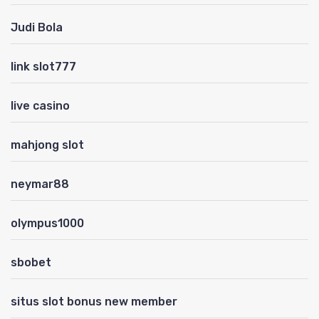
Judi Bola
link slot777
live casino
mahjong slot
neymar88
olympus1000
sbobet
situs slot bonus new member