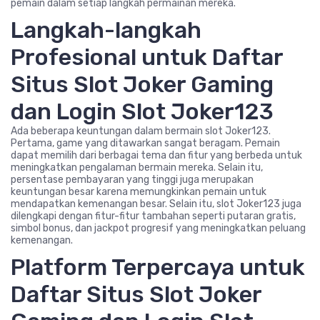
pemain dalam setiap langkah permainan mereka.
Langkah-langkah
Profesional untuk Daftar
Situs Slot Joker Gaming
dan Login Slot Joker123
Ada beberapa keuntungan dalam bermain slot Joker123.
Pertama, game yang ditawarkan sangat beragam. Pemain
dapat memilih dari berbagai tema dan fitur yang berbeda untuk
meningkatkan pengalaman bermain mereka. Selain itu,
persentase pembayaran yang tinggi juga merupakan
keuntungan besar karena memungkinkan pemain untuk
mendapatkan kemenangan besar. Selain itu, slot Joker123 juga
dilengkapi dengan fitur-fitur tambahan seperti putaran gratis,
simbol bonus, dan jackpot progresif yang meningkatkan peluang
kemenangan.
Platform Terpercaya untuk
Daftar Situs Slot Joker