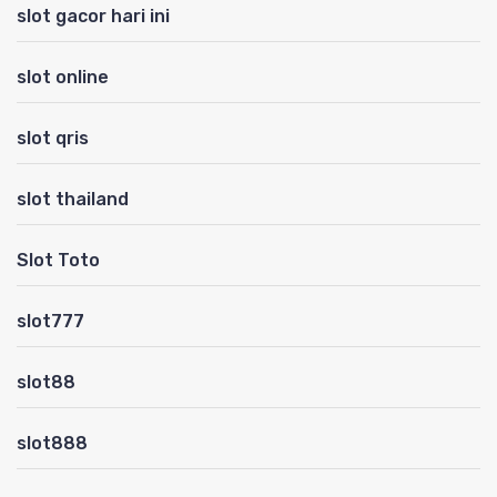
slot gacor hari ini
slot online
slot qris
slot thailand
Slot Toto
slot777
slot88
slot888