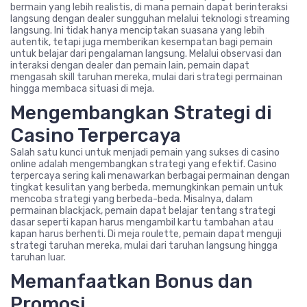
bermain yang lebih realistis, di mana pemain dapat berinteraksi
langsung dengan dealer sungguhan melalui teknologi streaming
langsung. Ini tidak hanya menciptakan suasana yang lebih
autentik, tetapi juga memberikan kesempatan bagi pemain
untuk belajar dari pengalaman langsung. Melalui observasi dan
interaksi dengan dealer dan pemain lain, pemain dapat
mengasah skill taruhan mereka, mulai dari strategi permainan
hingga membaca situasi di meja.
Mengembangkan Strategi di
Casino Terpercaya
Salah satu kunci untuk menjadi pemain yang sukses di casino
online adalah mengembangkan strategi yang efektif. Casino
terpercaya sering kali menawarkan berbagai permainan dengan
tingkat kesulitan yang berbeda, memungkinkan pemain untuk
mencoba strategi yang berbeda-beda. Misalnya, dalam
permainan blackjack, pemain dapat belajar tentang strategi
dasar seperti kapan harus mengambil kartu tambahan atau
kapan harus berhenti. Di meja roulette, pemain dapat menguji
strategi taruhan mereka, mulai dari taruhan langsung hingga
taruhan luar.
Memanfaatkan Bonus dan
Promosi