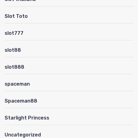
Slot Toto
slot777
slot88
slot888
spaceman
Spaceman88
Starlight Princess
Uncategorized