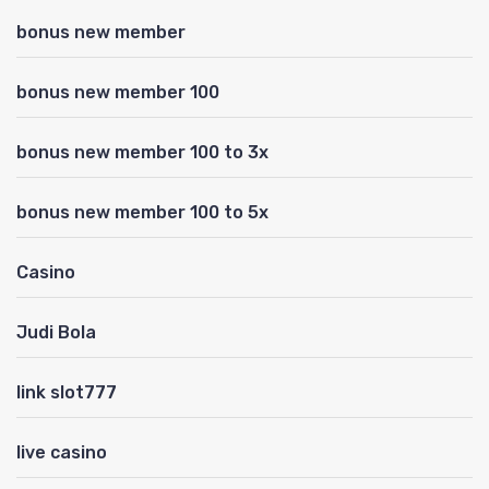
bonus new member
bonus new member 100
bonus new member 100 to 3x
bonus new member 100 to 5x
Casino
Judi Bola
link slot777
live casino