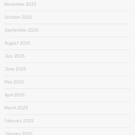
November 2025
October 2025
September 2025
August 2025
July 2025
June 2025
May 2025
April 2025
March 2025
February 2025
January 2025