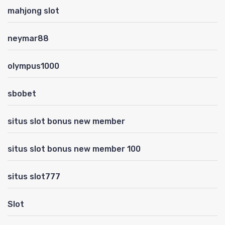
mahjong slot
neymar88
olympus1000
sbobet
situs slot bonus new member
situs slot bonus new member 100
situs slot777
Slot