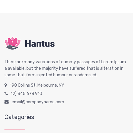
There are many variations of dummy passages of Lorem Ipsum
a available, but the majority have suffered that is alteration in
some that form injected humour or randomised.
198 Collins St, Melbourne, NY
12) 345 678 910
email@companyname.com
Categories