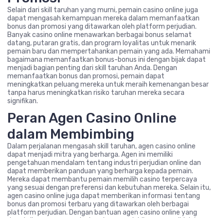
Selain dari skill taruhan yang murni, pemain casino online juga
dapat mengasah kemampuan mereka dalam memanfaatkan
bonus dan promosi yang ditawarkan oleh platform perjudian.
Banyak casino online menawarkan berbagai bonus selamat
datang, putaran gratis, dan program loyalitas untuk menarik
pemain baru dan mempertahankan pemain yang ada. Memahami
bagaimana memanfaatkan bonus-bonus ini dengan bijak dapat
menjadi bagian penting dari skill taruhan Anda. Dengan
memanfaatkan bonus dan promosi, pemain dapat
meningkatkan peluang mereka untuk meraih kemenangan besar
tanpa harus meningkatkan risiko taruhan mereka secara
signifikan.
Peran Agen Casino Online
dalam Membimbing
Dalam perjalanan mengasah skill taruhan, agen casino online
dapat menjadi mitra yang berharga. Agen ini memiliki
pengetahuan mendalam tentang industri perjudian online dan
dapat memberikan panduan yang berharga kepada pemain.
Mereka dapat membantu pemain memilih casino terpercaya
yang sesuai dengan preferensi dan kebutuhan mereka. Selain itu,
agen casino online juga dapat memberikan informasi tentang
bonus dan promosi terbaru yang ditawarkan oleh berbagai
platform perjudian. Dengan bantuan agen casino online yang