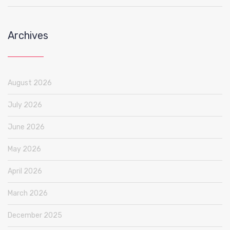
Archives
August 2026
July 2026
June 2026
May 2026
April 2026
March 2026
December 2025