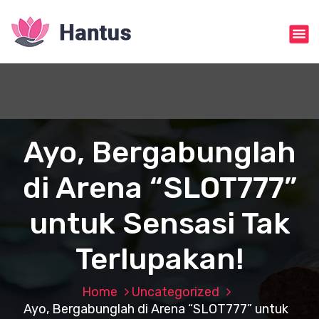
S
k
i
p
t
o
c
o
n
Ayo, Bergabunglah
t
e
di Arena “SLOT777”
n
t
untuk Sensasi Tak
Terlupakan!
Home
Uncategorized
Ayo, Bergabunglah di Arena “SLOT777” untuk