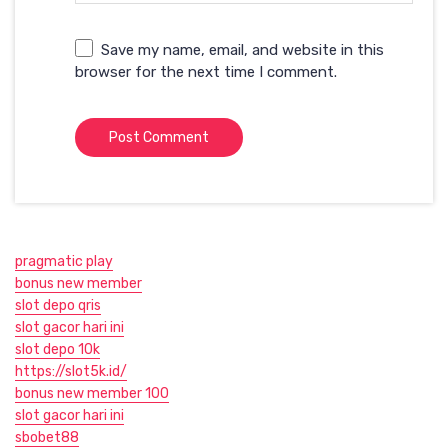
Save my name, email, and website in this
browser for the next time I comment.
pragmatic play
bonus new member
slot depo qris
slot gacor hari ini
slot depo 10k
https://slot5k.id/
bonus new member 100
slot gacor hari ini
sbobet88