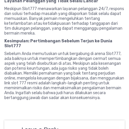
Layanan Pelanggan yang Tidak Selalu Lancar
Meskipun Slot777 menawarkan layanan pelanggan 24/7, respons
dan solusi terhadap masalah yang dilaporkan tidak selalu dapat
memuaskan. Banyak pemain mengeluhkan tentang
keterlambatan atau ketidakpuasan terhadap tanggapan dari
tim dukungan pelanggan, yang dapat mengganggu pengalaman
bermain mereka.
Kesimpulan: Pertimbangan Sebelum Terjun ke Dunia
Slot777
Sebelum Anda memutuskan untuk bergabung di arena Slot777,
ada baiknya untuk mempertimbangkan dengan cermat semua
aspek yang telah disebutkan di atas. Meskipun ada kesenangan
dan potensi keuntungan, ada juga risiko yang tidak boleh
diabaikan. Memiliki pemahaman yang baik tentang perjudian
online, mengelola keuangan dengan bijaksana, dan menggunakan
link slot 777 resmi adalah langkah-langkah penting untuk
meminimalkan risiko dan memaksimalkan pengalaman bermain
Anda. Ingatlah selalu bahwa judi harus dilakukan secara
bertanggung jawab dan sadar akan konsekuensinya.