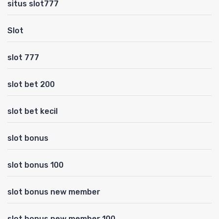
situs slot777
Slot
slot 777
slot bet 200
slot bet kecil
slot bonus
slot bonus 100
slot bonus new member
slot bonus new member 100