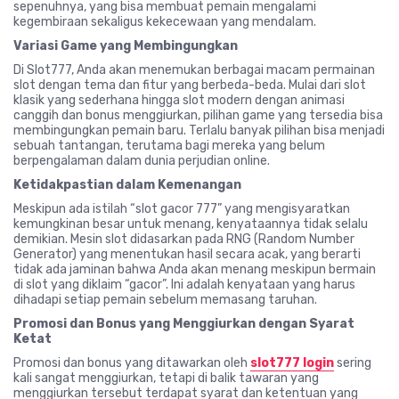
sepenuhnya, yang bisa membuat pemain mengalami
kegembiraan sekaligus kekecewaan yang mendalam.
Variasi Game yang Membingungkan
Di Slot777, Anda akan menemukan berbagai macam permainan
slot dengan tema dan fitur yang berbeda-beda. Mulai dari slot
klasik yang sederhana hingga slot modern dengan animasi
canggih dan bonus menggiurkan, pilihan game yang tersedia bisa
membingungkan pemain baru. Terlalu banyak pilihan bisa menjadi
sebuah tantangan, terutama bagi mereka yang belum
berpengalaman dalam dunia perjudian online.
Ketidakpastian dalam Kemenangan
Meskipun ada istilah “slot gacor 777” yang mengisyaratkan
kemungkinan besar untuk menang, kenyataannya tidak selalu
demikian. Mesin slot didasarkan pada RNG (Random Number
Generator) yang menentukan hasil secara acak, yang berarti
tidak ada jaminan bahwa Anda akan menang meskipun bermain
di slot yang diklaim “gacor”. Ini adalah kenyataan yang harus
dihadapi setiap pemain sebelum memasang taruhan.
Promosi dan Bonus yang Menggiurkan dengan Syarat
Ketat
Promosi dan bonus yang ditawarkan oleh
slot777 login
sering
kali sangat menggiurkan, tetapi di balik tawaran yang
menggiurkan tersebut terdapat syarat dan ketentuan yang