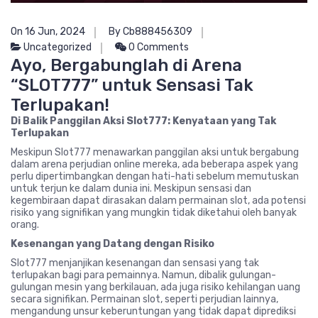
On 16 Jun, 2024
By Cb888456309
Uncategorized
0 Comments
Ayo, Bergabunglah di Arena
“SLOT777” untuk Sensasi Tak
Terlupakan!
Di Balik Panggilan Aksi Slot777: Kenyataan yang Tak
Terlupakan
Meskipun Slot777 menawarkan panggilan aksi untuk bergabung
dalam arena perjudian online mereka, ada beberapa aspek yang
perlu dipertimbangkan dengan hati-hati sebelum memutuskan
untuk terjun ke dalam dunia ini. Meskipun sensasi dan
kegembiraan dapat dirasakan dalam permainan slot, ada potensi
risiko yang signifikan yang mungkin tidak diketahui oleh banyak
orang.
Kesenangan yang Datang dengan Risiko
Slot777 menjanjikan kesenangan dan sensasi yang tak
terlupakan bagi para pemainnya. Namun, dibalik gulungan-
gulungan mesin yang berkilauan, ada juga risiko kehilangan uang
secara signifikan. Permainan slot, seperti perjudian lainnya,
mengandung unsur keberuntungan yang tidak dapat diprediksi