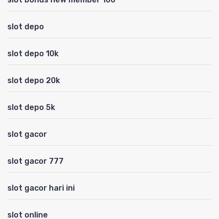
slot depo
slot depo 10k
slot depo 20k
slot depo 5k
slot gacor
slot gacor 777
slot gacor hari ini
slot online