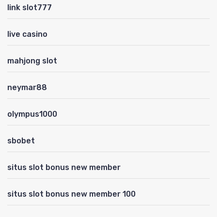
link slot777
live casino
mahjong slot
neymar88
olympus1000
sbobet
situs slot bonus new member
situs slot bonus new member 100