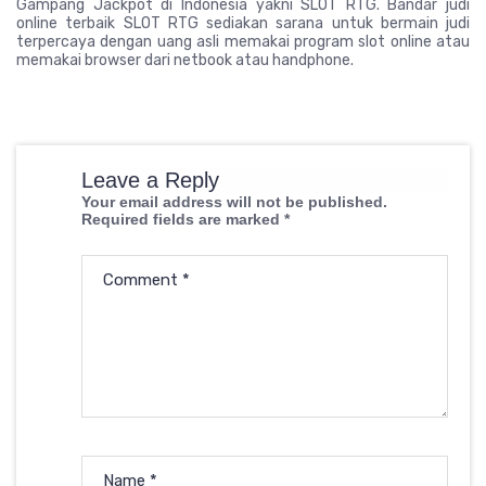
Gampang Jackpot di Indonesia yakni SLOT RTG. Bandar judi
online terbaik SLOT RTG sediakan sarana untuk bermain judi
terpercaya dengan uang asli memakai program slot online atau
memakai browser dari netbook atau handphone.
Leave a Reply
Your email address will not be published.
Required fields are marked
*
Comment
*
Name
*