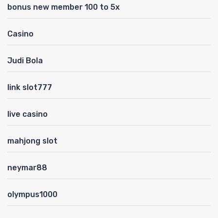
bonus new member 100 to 5x
Casino
Judi Bola
link slot777
live casino
mahjong slot
neymar88
olympus1000