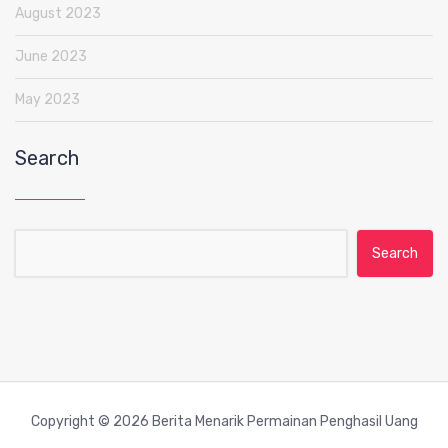
August 2023
June 2023
May 2023
Search
Search for:
Copyright © 2026 Berita Menarik Permainan Penghasil Uang