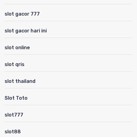
slot gacor 777
slot gacor hari ini
slot online
slot qris
slot thailand
Slot Toto
slot777
slot88