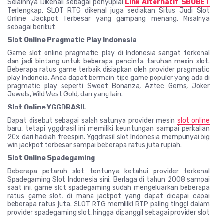
Selainnya Dikenali sebagai penyuplai
Link Alternatif SBOBET
Terlengkap, SLOT RTG dikenal juga sediakan Situs Judi Slot
Online Jackpot Terbesar yang gampang menang. Misalnya
sebagai berikut:
Slot Online Pragmatic Play Indonesia
Game slot online pragmatic play di Indonesia sangat terkenal
dan jadi bintang untuk beberapa pencinta taruhan mesin slot.
Beberapa ratus game terbaik disiapkan oleh provider pragmatic
play Indoneia. Anda dapat bermain tipe game populer yang ada di
pragmatic play seperti Sweet Bonanza, Aztec Gems, Joker
Jewels, Wild West Gold, dan yang lain.
Slot Online YGGDRASIL
Dapat disebut sebagai salah satunya provider mesin
slot online
baru, tetapi yggdrasil ini memiliki keuntungan sampai perkalian
20x dari hadiah freespin. Yggdrasil slot Indonesia mempunyai big
win jackpot terbesar sampai beberapa ratus juta rupiah.
Slot Online Spadegaming
Beberapa petaruh slot tentunya ketahui provider terkenal
Spadegaming Slot Indonesia sini. Berlaga di tahun 2008 sampai
saat ini, game slot spadegaming sudah mengeluarkan beberapa
ratus game slot, di mana jackpot yang dapat dicapai capai
beberapa ratus juta. SLOT RTG memiliki RTP paling tinggi dalam
provider spadegaming slot, hingga dipanggil sebagai provider slot