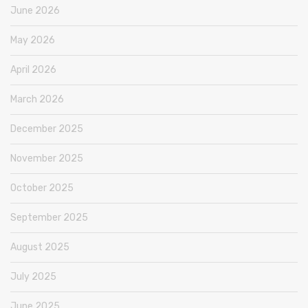
June 2026
May 2026
April 2026
March 2026
December 2025
November 2025
October 2025
September 2025
August 2025
July 2025
June 2025