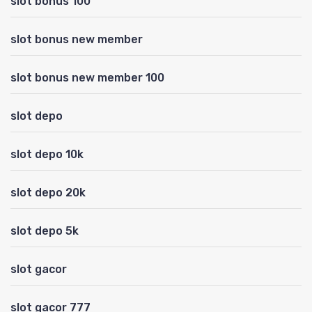
slot bonus 100
slot bonus new member
slot bonus new member 100
slot depo
slot depo 10k
slot depo 20k
slot depo 5k
slot gacor
slot gacor 777