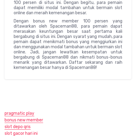
100 persen di situs ini. Dengan begitu, para pemain
dapat memiliki modal tambahan untuk bermain slot
online dan meraih kemenangan besar.
Dengan bonus new member 100 persen yang
ditawarkan oleh Spaceman88, para pemain dapat
merasakan keuntungan besar saat pertama kali
bergabung di situs ini. Dengan syarat yang mudah, para
pemain dapat menikmati bonus yang menggiurkan ini
dan menggunakan modal tambahan untuk bermain slot
online. Jadi, jangan lewatkan kesempatan untuk
bergabung di Spaceman88 dan nikmati bonus-bonus
menarik yang ditawarkan. Daftar sekarang dan raih
kemenangan besar hanya di Spaceman88!
pragmatic play
bonus new member
slot depo qris
slot gacor hari ini