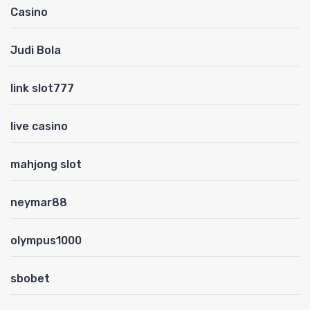
Casino
Judi Bola
link slot777
live casino
mahjong slot
neymar88
olympus1000
sbobet