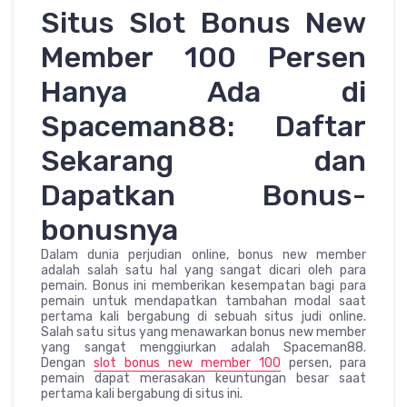
Situs Slot Bonus New
Member 100 Persen
Hanya Ada di
Spaceman88: Daftar
Sekarang dan
Dapatkan Bonus-
bonusnya
Dalam dunia perjudian online, bonus new member
adalah salah satu hal yang sangat dicari oleh para
pemain. Bonus ini memberikan kesempatan bagi para
pemain untuk mendapatkan tambahan modal saat
pertama kali bergabung di sebuah situs judi online.
Salah satu situs yang menawarkan bonus new member
yang sangat menggiurkan adalah Spaceman88.
Dengan
slot bonus new member 100
persen, para
pemain dapat merasakan keuntungan besar saat
pertama kali bergabung di situs ini.