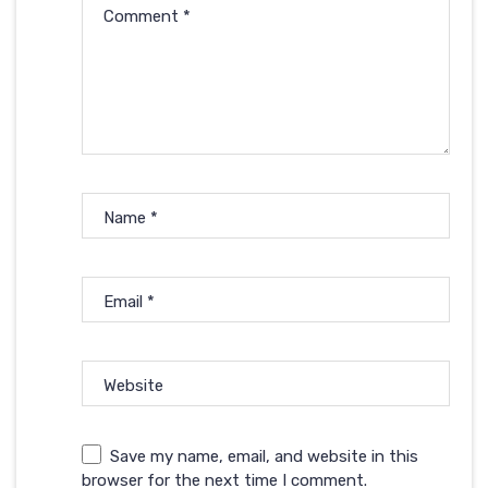
Comment
*
Name
*
Email
*
Website
Save my name, email, and website in this
browser for the next time I comment.