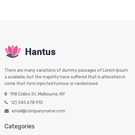
There are many variations of dummy passages of Lorem Ipsum
a available, but the majority have suffered that is alteration in
some that form injected humour or randomised.
198 Collins St, Melbourne, NY
12) 345 678 910
email@companyname.com
Categories