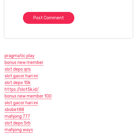
pragmatic play
bonus new member
slot depo qris
slot gacor hari ini
slot depo 10k
https://slot5k.id/
bonus new member 100
slot gacor hari ini
sbobet88
mahjong 777
slot depo 5rb
mahjong ways