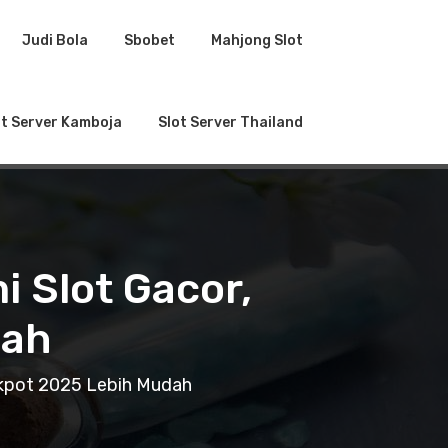
Judi Bola
Sbobet
Mahjong Slot
ot Server Kamboja
Slot Server Thailand
 Slot Gacor,
dah
ckpot 2025 Lebih Mudah