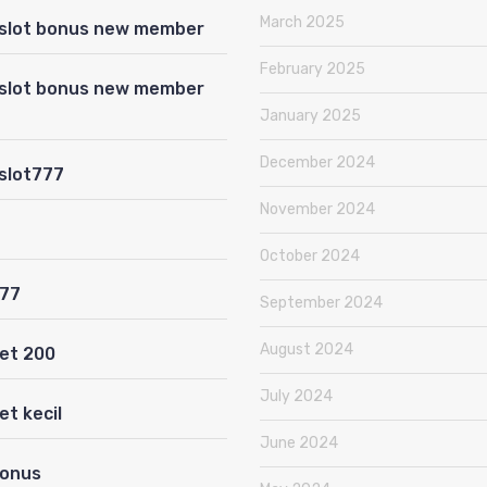
March 2025
 slot bonus new member
February 2025
 slot bonus new member
January 2025
December 2024
 slot777
November 2024
October 2024
777
September 2024
August 2024
bet 200
July 2024
et kecil
June 2024
bonus