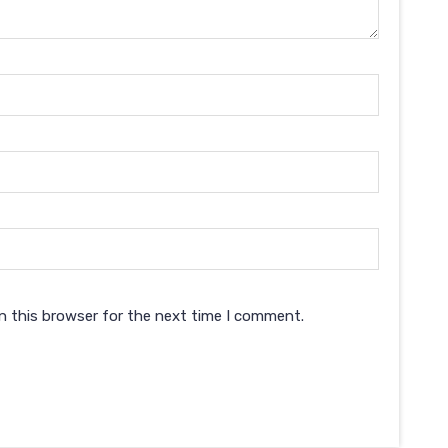
n this browser for the next time I comment.