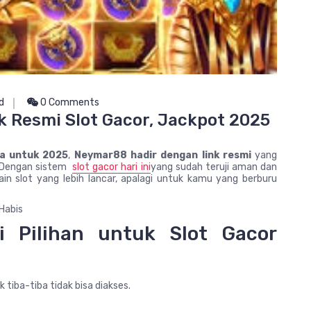
d
0 Comments
 Resmi Slot Gacor, Jackpot 2025
ya untuk 2025
,
Neymar88 hadir dengan link resmi
yang
. Dengan sistem
slot gacor hari ini
yang sudah teruji aman dan
 slot yang lebih lancar, apalagi untuk kamu yang berburu
 Habis
 Pilihan untuk Slot Gacor
 tiba-tiba tidak bisa diakses.