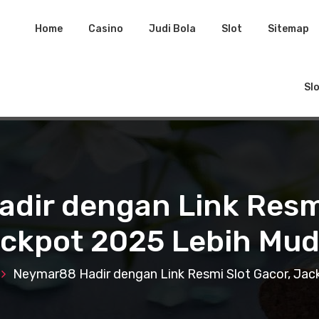
Home
Casino
Judi Bola
Slot
Sitemap
Sl
dir dengan Link Resmi
ckpot 2025 Lebih Mu
Neymar88 Hadir dengan Link Resmi Slot Gacor, Ja