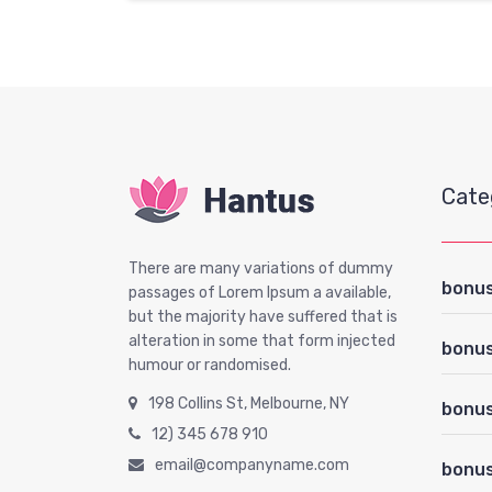
Cate
There are many variations of dummy
bonu
passages of Lorem Ipsum a available,
but the majority have suffered that is
alteration in some that form injected
bonu
humour or randomised.
198 Collins St, Melbourne, NY
bonus
12) 345 678 910
email@companyname.com
bonus