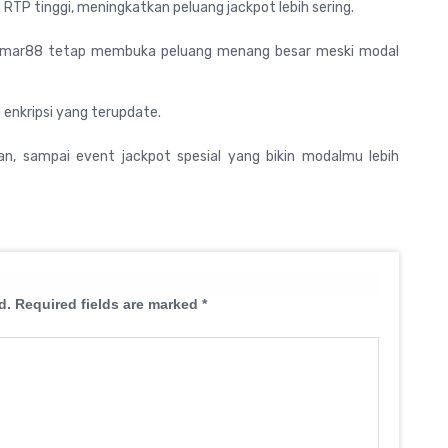
TP tinggi, meningkatkan peluang jackpot lebih sering.
Neymar88 tetap membuka peluang menang besar meski modal
 enkripsi yang terupdate.
n, sampai event jackpot spesial yang bikin modalmu lebih
d.
Required fields are marked
*