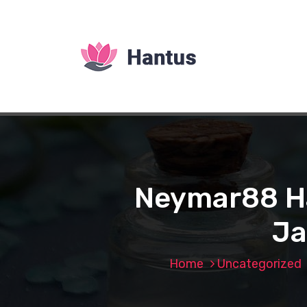
S
k
i
p
t
o
c
o
n
t
e
n
Neymar88 Ha
t
Ja
Home
Uncategorized