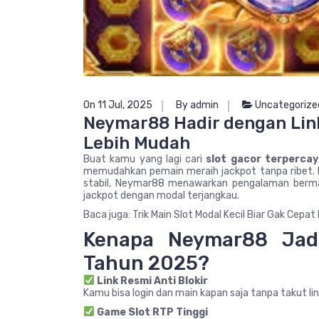
On 11 Jul, 2025
By admin
Uncategorize
Neymar88 Hadir dengan Link
Lebih Mudah
Buat kamu yang lagi cari
slot gacor terperca
memudahkan pemain meraih jackpot tanpa ribet
stabil, Neymar88 menawarkan pengalaman bermain
jackpot dengan modal terjangkau.
Baca juga: Trik Main Slot Modal Kecil Biar Gak Cepat
Kenapa Neymar88 Jadi
Tahun 2025?
Link Resmi Anti Blokir
Kamu bisa login dan main kapan saja tanpa takut link
Game Slot RTP Tinggi