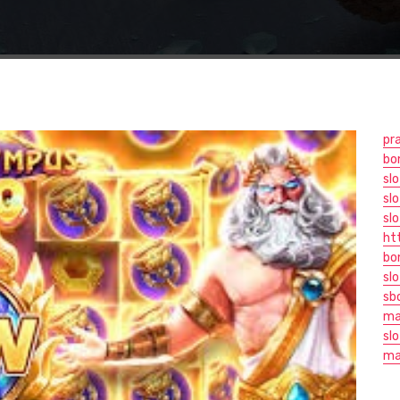
pr
bo
slo
slo
sl
htt
bo
slo
sb
ma
sl
ma