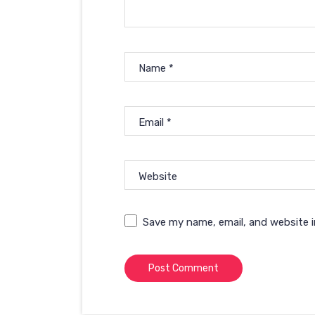
Name
*
Email
*
Website
Save my name, email, and website i