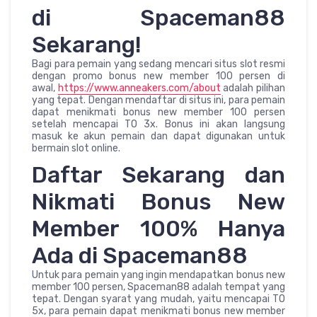
di Spaceman88
Sekarang!
Bagi para pemain yang sedang mencari situs slot resmi
dengan promo bonus new member 100 persen di
awal,
https://www.anneakers.com/about
adalah pilihan
yang tepat. Dengan mendaftar di situs ini, para pemain
dapat menikmati bonus new member 100 persen
setelah mencapai TO 3x. Bonus ini akan langsung
masuk ke akun pemain dan dapat digunakan untuk
bermain slot online.
Daftar Sekarang dan
Nikmati Bonus New
Member 100% Hanya
Ada di Spaceman88
Untuk para pemain yang ingin mendapatkan bonus new
member 100 persen, Spaceman88 adalah tempat yang
tepat. Dengan syarat yang mudah, yaitu mencapai TO
5x, para pemain dapat menikmati bonus new member