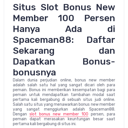
Situs Slot Bonus New
Member 100 Persen
Hanya Ada di
Spaceman88: Daftar
Sekarang dan
Dapatkan Bonus-
bonusnya
Dalam dunia perjudian online, bonus new member
adalah salah satu hal yang sangat dicari oleh para
pemain. Bonus ini memberikan kesempatan bagi para
pemain untuk mendapatkan tambahan modal saat
pertama kali bergabung di sebuah situs judi online.
Salah satu situs yang menawarkan bonus new member
yang sangat menggiurkan adalah Spaceman88.
Dengan
slot bonus new member 100
persen, para
pemain dapat merasakan keuntungan besar saat
pertama kali bergabung di situs ini.