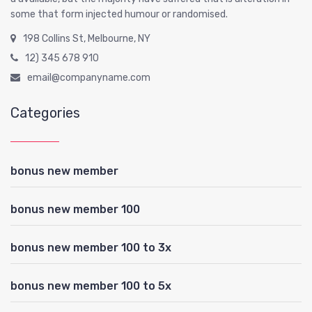
some that form injected humour or randomised.
198 Collins St, Melbourne, NY
12) 345 678 910
email@companyname.com
Categories
bonus new member
bonus new member 100
bonus new member 100 to 3x
bonus new member 100 to 5x