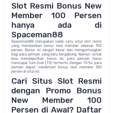
Slot Resmi Bonus New
Member 100 Persen
hanya ada di
Spaceman88
Spaceman88 merupakan salah satu situs slot resmi
yang memberikan bonus new member sebesar 100
persen. Bonus ini sangat besar dan menguntungkan
bagi para pemain yang baru bergabung. Namun, untuk
bisa mendapatkan bonus ini, para pemain harus
mencapai Turn Over (TO) tertentu. Dengan TO 5x, para
pemain dapat menikmati bonus new member 100
persen di situs ini.
Cari Situs Slot Resmi
dengan Promo Bonus
New Member 100
Persen di Awal? Daftar