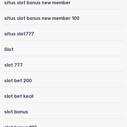
situs slot bonus new member
situs slot bonus new member 100
situs slot777
Slot
slot 777
slot bet 200
slot bet kecil
slot bonus