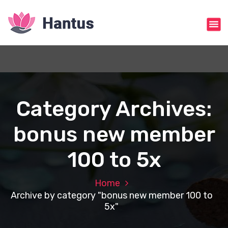
S
k
i
p
t
o
c
o
n
Category Archives:
t
e
bonus new member
n
t
100 to 5x
Home
Archive by category "bonus new member 100 to
5x"