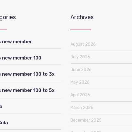
gories
Archives
s new member
August 2026
July 2026
s new member 100
June 2026
 new member 100 to 3x
May 2026
 new member 100 to 5x
April 2026
o
March 2026
December 2025
Bola