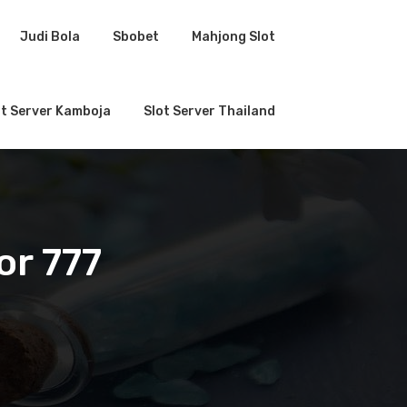
Judi Bola
Sbobet
Mahjong Slot
ot Server Kamboja
Slot Server Thailand
or 777