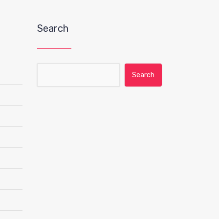
Search
Search for: