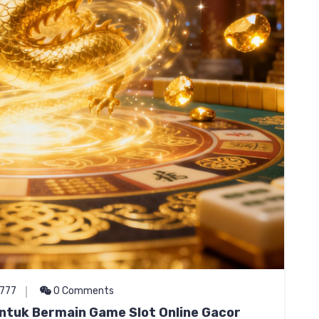
 777
0 Comments
ntuk Bermain Game Slot Online Gacor