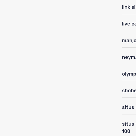
link s
live c
mahjo
neym
olym
sbob
situs
situs
100