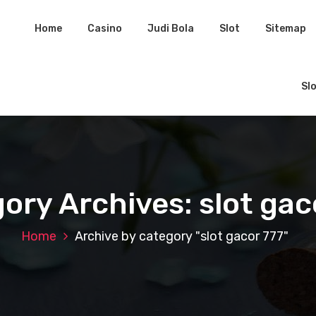
Home
Casino
Judi Bola
Slot
Sitemap
Sl
ory Archives: slot gac
Home
Archive by category "slot gacor 777"