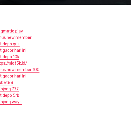
agmatic play
nus new member
t depo qris
t gacor hari ini
ot depo 10k
ps://slot5k.id/
nus new member 100
t gacor hari ini
obet88
hjong 777
ot depo 5rb
hjong ways