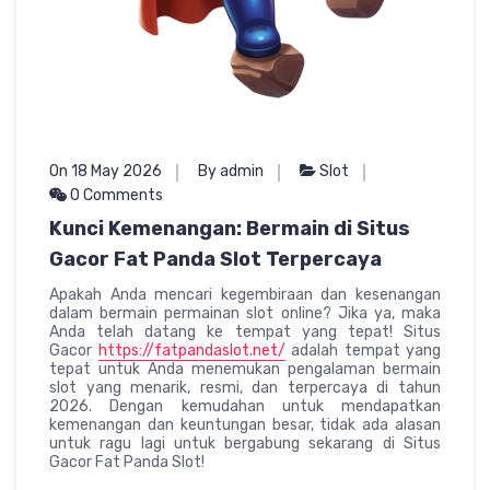
On 18 May 2026
By admin
Slot
0 Comments
Kunci Kemenangan: Bermain di Situs
Gacor Fat Panda Slot Terpercaya
Apakah Anda mencari kegembiraan dan kesenangan
dalam bermain permainan slot online? Jika ya, maka
Anda telah datang ke tempat yang tepat! Situs
Gacor
https://fatpandaslot.net/
adalah tempat yang
tepat untuk Anda menemukan pengalaman bermain
slot yang menarik, resmi, dan terpercaya di tahun
2026. Dengan kemudahan untuk mendapatkan
kemenangan dan keuntungan besar, tidak ada alasan
untuk ragu lagi untuk bergabung sekarang di Situs
Gacor Fat Panda Slot!