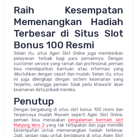
Raih Kesempatan
Memenangkan Hadiah
Terbesar di Situs Slot
Bonus 100 Resmi
Selain itu, situs Agen Slot Online juga memberikan
pelayanan terbaik bagi para pemainnya. Dengan
customer service yang ramah dan profesional, pemain
bisa mendapatkan bantuan atau informasi yang
dibutuhkan dengan cepat dan mudah. Selain itu, situs
ini juga dilengkapi dengan sistem keamanan yang
terjamin, sehingga pemain tidak perlu khawatir akan
keamanan data pribadi mereka.
Penutup
Dengan bergabung di situs slot bonus 100 resmi dan
terpercaya mudah Maxwin seperti Agen Slot Online,
pemain bisa merasakan
pengalaman bermain slot
Mahjong Wins 2
yang tak terlupakan dan juga memiliki
kesempatan untuk memenangkan hadiah terbesar.
Jadi, jangan ragu untuk bergabung di situs Agen Slot