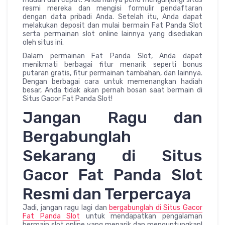
resmi mereka dan mengisi formulir pendaftaran
dengan data pribadi Anda. Setelah itu, Anda dapat
melakukan deposit dan mulai bermain Fat Panda Slot
serta permainan slot online lainnya yang disediakan
oleh situs ini.
Dalam permainan Fat Panda Slot, Anda dapat
menikmati berbagai fitur menarik seperti bonus
putaran gratis, fitur permainan tambahan, dan lainnya.
Dengan berbagai cara untuk memenangkan hadiah
besar, Anda tidak akan pernah bosan saat bermain di
Situs Gacor Fat Panda Slot!
Jangan Ragu dan
Bergabunglah
Sekarang di Situs
Gacor Fat Panda Slot
Resmi dan Terpercaya
Jadi, jangan ragu lagi dan
bergabunglah di Situs Gacor
Fat Panda Slot
untuk mendapatkan pengalaman
bermain slot online yang menarik dan menguntungkan!