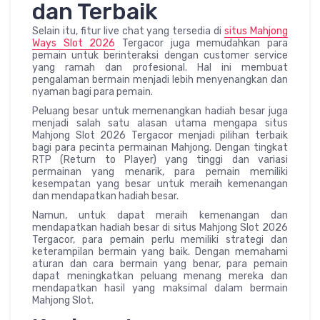
dan Terbaik
Selain itu, fitur live chat yang tersedia di
situs Mahjong
Ways Slot 2026
Tergacor juga memudahkan para
pemain untuk berinteraksi dengan customer service
yang ramah dan profesional. Hal ini membuat
pengalaman bermain menjadi lebih menyenangkan dan
nyaman bagi para pemain.
Peluang besar untuk memenangkan hadiah besar juga
menjadi salah satu alasan utama mengapa situs
Mahjong Slot 2026 Tergacor menjadi pilihan terbaik
bagi para pecinta permainan Mahjong. Dengan tingkat
RTP (Return to Player) yang tinggi dan variasi
permainan yang menarik, para pemain memiliki
kesempatan yang besar untuk meraih kemenangan
dan mendapatkan hadiah besar.
Namun, untuk dapat meraih kemenangan dan
mendapatkan hadiah besar di situs Mahjong Slot 2026
Tergacor, para pemain perlu memiliki strategi dan
keterampilan bermain yang baik. Dengan memahami
aturan dan cara bermain yang benar, para pemain
dapat meningkatkan peluang menang mereka dan
mendapatkan hasil yang maksimal dalam bermain
Mahjong Slot.