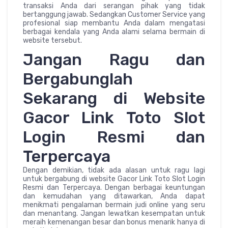
transaksi Anda dari serangan pihak yang tidak
bertanggung jawab. Sedangkan Customer Service yang
profesional siap membantu Anda dalam mengatasi
berbagai kendala yang Anda alami selama bermain di
website tersebut.
Jangan Ragu dan
Bergabunglah
Sekarang di Website
Gacor Link Toto Slot
Login Resmi dan
Terpercaya
Dengan demikian, tidak ada alasan untuk ragu lagi
untuk bergabung di website Gacor Link Toto Slot Login
Resmi dan Terpercaya. Dengan berbagai keuntungan
dan kemudahan yang ditawarkan, Anda dapat
menikmati pengalaman bermain judi online yang seru
dan menantang. Jangan lewatkan kesempatan untuk
meraih kemenangan besar dan bonus menarik hanya di