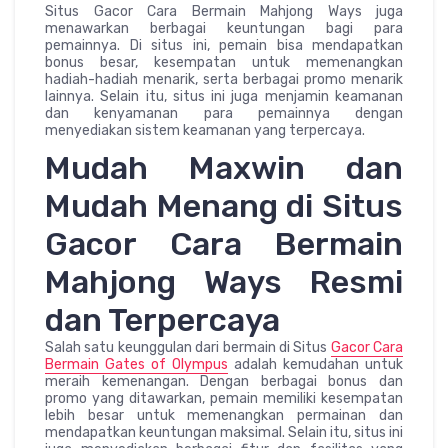
Situs Gacor Cara Bermain Mahjong Ways juga
menawarkan berbagai keuntungan bagi para
pemainnya. Di situs ini, pemain bisa mendapatkan
bonus besar, kesempatan untuk memenangkan
hadiah-hadiah menarik, serta berbagai promo menarik
lainnya. Selain itu, situs ini juga menjamin keamanan
dan kenyamanan para pemainnya dengan
menyediakan sistem keamanan yang terpercaya.
Mudah Maxwin dan
Mudah Menang di Situs
Gacor Cara Bermain
Mahjong Ways Resmi
dan Terpercaya
Salah satu keunggulan dari bermain di Situs
Gacor Cara
Bermain Gates of Olympus
adalah kemudahan untuk
meraih kemenangan. Dengan berbagai bonus dan
promo yang ditawarkan, pemain memiliki kesempatan
lebih besar untuk memenangkan permainan dan
mendapatkan keuntungan maksimal. Selain itu, situs ini