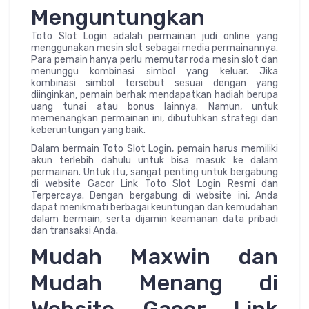
Menguntungkan
Toto Slot Login adalah permainan judi online yang
menggunakan mesin slot sebagai media permainannya.
Para pemain hanya perlu memutar roda mesin slot dan
menunggu kombinasi simbol yang keluar. Jika
kombinasi simbol tersebut sesuai dengan yang
diinginkan, pemain berhak mendapatkan hadiah berupa
uang tunai atau bonus lainnya. Namun, untuk
memenangkan permainan ini, dibutuhkan strategi dan
keberuntungan yang baik.
Dalam bermain Toto Slot Login, pemain harus memiliki
akun terlebih dahulu untuk bisa masuk ke dalam
permainan. Untuk itu, sangat penting untuk bergabung
di website Gacor Link Toto Slot Login Resmi dan
Terpercaya. Dengan bergabung di website ini, Anda
dapat menikmati berbagai keuntungan dan kemudahan
dalam bermain, serta dijamin keamanan data pribadi
dan transaksi Anda.
Mudah Maxwin dan
Mudah Menang di