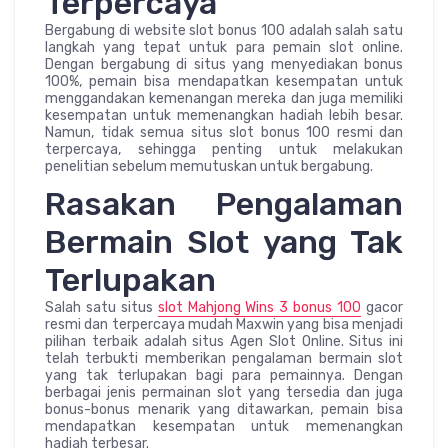
Terpercaya
Bergabung di website slot bonus 100 adalah salah satu
langkah yang tepat untuk para pemain slot online.
Dengan bergabung di situs yang menyediakan bonus
100%, pemain bisa mendapatkan kesempatan untuk
menggandakan kemenangan mereka dan juga memiliki
kesempatan untuk memenangkan hadiah lebih besar.
Namun, tidak semua situs slot bonus 100 resmi dan
terpercaya, sehingga penting untuk melakukan
penelitian sebelum memutuskan untuk bergabung.
Rasakan Pengalaman
Bermain Slot yang Tak
Terlupakan
Salah satu situs
slot Mahjong Wins 3 bonus 100
gacor
resmi dan terpercaya mudah Maxwin yang bisa menjadi
pilihan terbaik adalah situs Agen Slot Online. Situs ini
telah terbukti memberikan pengalaman bermain slot
yang tak terlupakan bagi para pemainnya. Dengan
berbagai jenis permainan slot yang tersedia dan juga
bonus-bonus menarik yang ditawarkan, pemain bisa
mendapatkan kesempatan untuk memenangkan
hadiah terbesar.