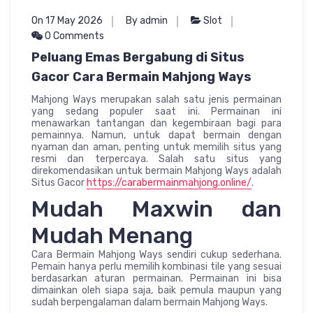
On 17 May 2026
By admin
Slot
0 Comments
Peluang Emas Bergabung di Situs
Gacor Cara Bermain Mahjong Ways
Mahjong Ways merupakan salah satu jenis permainan
yang sedang populer saat ini. Permainan ini
menawarkan tantangan dan kegembiraan bagi para
pemainnya. Namun, untuk dapat bermain dengan
nyaman dan aman, penting untuk memilih situs yang
resmi dan terpercaya. Salah satu situs yang
direkomendasikan untuk bermain Mahjong Ways adalah
Situs Gacor
https://carabermainmahjong.online/
.
Mudah Maxwin dan
Mudah Menang
Cara Bermain Mahjong Ways sendiri cukup sederhana.
Pemain hanya perlu memilih kombinasi tile yang sesuai
berdasarkan aturan permainan. Permainan ini bisa
dimainkan oleh siapa saja, baik pemula maupun yang
sudah berpengalaman dalam bermain Mahjong Ways.