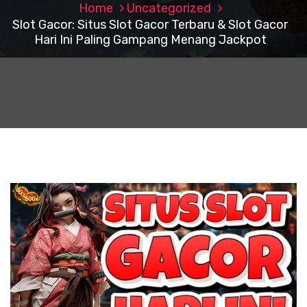
Home
Uncategorized
Slot Gacor: Situs Slot Gacor Terbaru & Slot Gacor
Hari Ini Paling Gampang Menang Jackpot