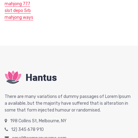
mahjong 777
slot depo 5rb
mahjong ways
There are many variations of dummy passages of Lorem Ipsum
a available, but the majority have suffered that is alteration in
some that form injected humour or randomised.
198 Collins St, Melbourne, NY
12) 345 678 910