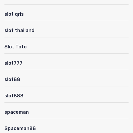
slot qris
slot thailand
Slot Toto
slot777
slot88
slot888
spaceman
Spaceman88