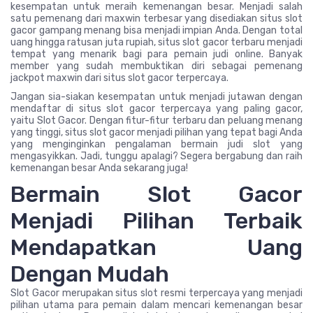
kesempatan untuk meraih kemenangan besar. Menjadi salah
satu pemenang dari maxwin terbesar yang disediakan situs slot
gacor gampang menang bisa menjadi impian Anda. Dengan total
uang hingga ratusan juta rupiah, situs slot gacor terbaru menjadi
tempat yang menarik bagi para pemain judi online. Banyak
member yang sudah membuktikan diri sebagai pemenang
jackpot maxwin dari situs slot gacor terpercaya.
Jangan sia-siakan kesempatan untuk menjadi jutawan dengan
mendaftar di situs slot gacor terpercaya yang paling gacor,
yaitu Slot Gacor. Dengan fitur-fitur terbaru dan peluang menang
yang tinggi, situs slot gacor menjadi pilihan yang tepat bagi Anda
yang menginginkan pengalaman bermain judi slot yang
mengasyikkan. Jadi, tunggu apalagi? Segera bergabung dan raih
kemenangan besar Anda sekarang juga!
Bermain Slot Gacor
Menjadi Pilihan Terbaik
Mendapatkan Uang
Dengan Mudah
Slot Gacor merupakan situs slot resmi terpercaya yang menjadi
pilihan utama para pemain dalam mencari kemenangan besar