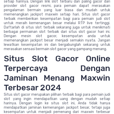
setiap harinya. Dengan link slot terbaru dan paling gacor dari
provider slot gacor resmi, para pemain dapat merasakan
pengalaman bermain yang luar biasa dan mudah untuk
memenangkan jackpot maxwin setiap hari. Situs slot gacor
terbaik memberikan kesempatan bagi para pemain judi slot
untuk meraih kemenangan besar melalui RTP live tertinggi.
Daftarlah di situs slot terbaik sekarang juga untuk menikmati
berbagai permainan slot terbaik dari situs slot gacor hari ini.
Dengan mesin slot gacor, kesempatan anda untuk
memenangkan jackpot besar menjadi semakin nyata. Jangan
lewatkan kesempatan ini dan bergabunglah sekarang untuk
merasakan sensasi bermain slot gacor yang gampang menang.
Situs Slot Gacor Online
Terpercaya Dengan
Jaminan Menang Maxwin
Terbesar 2024
Situs slot gacor merupakan pilihan terbaik bagi para pemain judi
slot yang ingin mendapatkan uang dengan mudah setiap
harinya. Dengan login ke situs slot ini, Anda tidak hanya
mendapatkan jaminan kemenangan jackpot besar, tetapi juga
kesempatan untuk menjadi pemenang dari maxwin terbesar