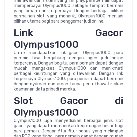
menawan dan sistem yang fair play, para pemain dapat
mempercayai Olympus1000 sebagai tempat bermain
yang aman dan terpercaya. Dengan berbagai pilihan
permainan slot yang menarik, Olympus1000 menjadi
pilihan utama bagi para penggemar judi online.
Link Gacor
Olympus1000
Untuk mendapatkan link gacor Olympus1000, para
pemain bisa bergabung dengan agen judi online
terpercaya. Dengan begitu, para pemain dapat dengan
mudah mengakses Olympus1000 dan menikmati
berbagai keuntungan yang ditawarkan. Dengan link
terpercaya Olympus1000, para pemain dapat bermain
dengan nyaman dan aman tanpa perlu khawatir akan
keamanan data pribadi mereka.
Slot Gacor di
Olympus1000
Olympus1000 juga menyediakan berbagai jenis slot
gacor yang dapat memberikan keuntungan besar bagi
para pemain. Dengan fitur-fitur bonus yang melimpah
dan RTP yang tinggi, para pemain dapat dengan mudah