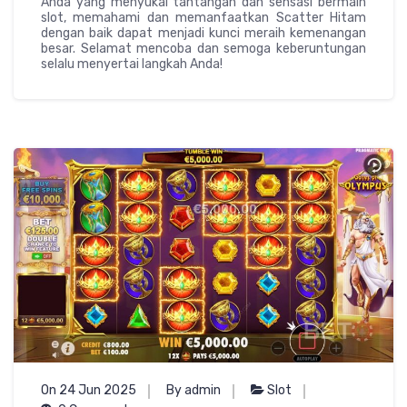
Anda yang menyukai tantangan dan sensasi bermain
slot, memahami dan memanfaatkan Scatter Hitam
dengan baik dapat menjadi kunci meraih kemenangan
besar. Selamat mencoba dan semoga keberuntungan
selalu menyertai langkah Anda!
On 24 Jun 2025
By admin
Slot