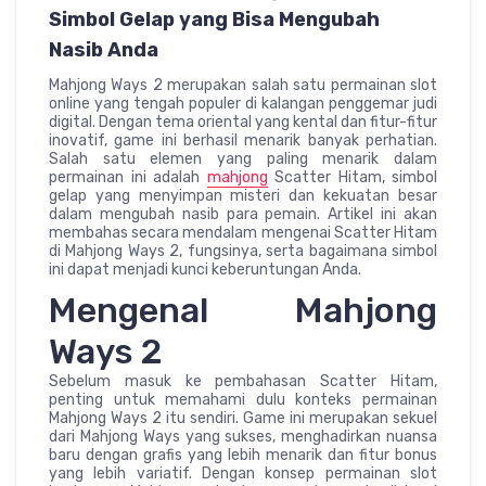
Simbol Gelap yang Bisa Mengubah
Nasib Anda
Mahjong Ways 2 merupakan salah satu permainan slot
online yang tengah populer di kalangan penggemar judi
digital. Dengan tema oriental yang kental dan fitur-fitur
inovatif, game ini berhasil menarik banyak perhatian.
Salah satu elemen yang paling menarik dalam
permainan ini adalah
mahjong
Scatter Hitam, simbol
gelap yang menyimpan misteri dan kekuatan besar
dalam mengubah nasib para pemain. Artikel ini akan
membahas secara mendalam mengenai Scatter Hitam
di Mahjong Ways 2, fungsinya, serta bagaimana simbol
ini dapat menjadi kunci keberuntungan Anda.
Mengenal Mahjong
Ways 2
Sebelum masuk ke pembahasan Scatter Hitam,
penting untuk memahami dulu konteks permainan
Mahjong Ways 2 itu sendiri. Game ini merupakan sekuel
dari Mahjong Ways yang sukses, menghadirkan nuansa
baru dengan grafis yang lebih menarik dan fitur bonus
yang lebih variatif. Dengan konsep permainan slot