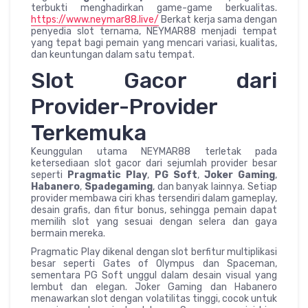
terbukti menghadirkan game-game berkualitas.
https://www.neymar88.live/
Berkat kerja sama dengan
penyedia slot ternama, NEYMAR88 menjadi tempat
yang tepat bagi pemain yang mencari variasi, kualitas,
dan keuntungan dalam satu tempat.
Slot Gacor dari
Provider-Provider
Terkemuka
Keunggulan utama NEYMAR88 terletak pada
ketersediaan slot gacor dari sejumlah provider besar
seperti
Pragmatic Play
,
PG Soft
,
Joker Gaming
,
Habanero
,
Spadegaming
, dan banyak lainnya. Setiap
provider membawa ciri khas tersendiri dalam gameplay,
desain grafis, dan fitur bonus, sehingga pemain dapat
memilih slot yang sesuai dengan selera dan gaya
bermain mereka.
Pragmatic Play dikenal dengan slot berfitur multiplikasi
besar seperti Gates of Olympus dan Spaceman,
sementara PG Soft unggul dalam desain visual yang
lembut dan elegan. Joker Gaming dan Habanero
menawarkan slot dengan volatilitas tinggi, cocok untuk