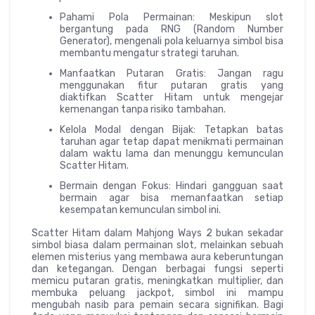
Pahami Pola Permainan: Meskipun slot
bergantung pada RNG (Random Number
Generator), mengenali pola keluarnya simbol bisa
membantu mengatur strategi taruhan.
Manfaatkan Putaran Gratis: Jangan ragu
menggunakan fitur putaran gratis yang
diaktifkan Scatter Hitam untuk mengejar
kemenangan tanpa risiko tambahan.
Kelola Modal dengan Bijak: Tetapkan batas
taruhan agar tetap dapat menikmati permainan
dalam waktu lama dan menunggu kemunculan
Scatter Hitam.
Bermain dengan Fokus: Hindari gangguan saat
bermain agar bisa memanfaatkan setiap
kesempatan kemunculan simbol ini.
Scatter Hitam dalam Mahjong Ways 2 bukan sekadar
simbol biasa dalam permainan slot, melainkan sebuah
elemen misterius yang membawa aura keberuntungan
dan ketegangan. Dengan berbagai fungsi seperti
memicu putaran gratis, meningkatkan multiplier, dan
membuka peluang jackpot, simbol ini mampu
mengubah nasib para pemain secara signifikan. Bagi