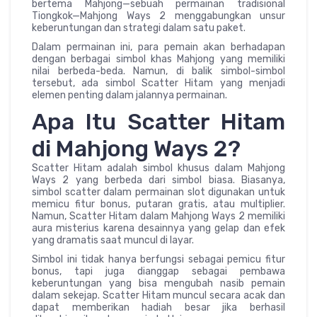
bertema Mahjong—sebuah permainan tradisional
Tiongkok—Mahjong Ways 2 menggabungkan unsur
keberuntungan dan strategi dalam satu paket.
Dalam permainan ini, para pemain akan berhadapan
dengan berbagai simbol khas Mahjong yang memiliki
nilai berbeda-beda. Namun, di balik simbol-simbol
tersebut, ada simbol Scatter Hitam yang menjadi
elemen penting dalam jalannya permainan.
Apa Itu Scatter Hitam
di Mahjong Ways 2?
Scatter Hitam adalah simbol khusus dalam Mahjong
Ways 2 yang berbeda dari simbol biasa. Biasanya,
simbol scatter dalam permainan slot digunakan untuk
memicu fitur bonus, putaran gratis, atau multiplier.
Namun, Scatter Hitam dalam Mahjong Ways 2 memiliki
aura misterius karena desainnya yang gelap dan efek
yang dramatis saat muncul di layar.
Simbol ini tidak hanya berfungsi sebagai pemicu fitur
bonus, tapi juga dianggap sebagai pembawa
keberuntungan yang bisa mengubah nasib pemain
dalam sekejap. Scatter Hitam muncul secara acak dan
dapat memberikan hadiah besar jika berhasil