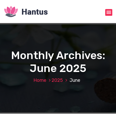
S
k
i
p
t
o
c
o
n
Monthly Archives:
t
e
June 2025
n
t
Home
2025
June