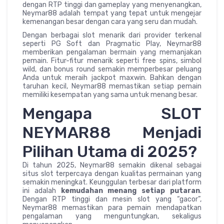
dengan RTP tinggi dan gameplay yang menyenangkan,
Neymar88 adalah tempat yang tepat untuk mengejar
kemenangan besar dengan cara yang seru dan mudah.
Dengan berbagai slot menarik dari provider terkenal
seperti PG Soft dan Pragmatic Play, Neymar88
memberikan pengalaman bermain yang memanjakan
pemain. Fitur-fitur menarik seperti free spins, simbol
wild, dan bonus round semakin memperbesar peluang
Anda untuk meraih jackpot maxwin. Bahkan dengan
taruhan kecil, Neymar88 memastikan setiap pemain
memiliki kesempatan yang sama untuk menang besar.
Mengapa SLOT
NEYMAR88 Menjadi
Pilihan Utama di 2025?
Di tahun 2025, Neymar88 semakin dikenal sebagai
situs slot terpercaya dengan kualitas permainan yang
semakin meningkat. Keunggulan terbesar dari platform
ini adalah
kemudahan menang setiap putaran
.
Dengan RTP tinggi dan mesin slot yang “gacor”,
Neymar88 memastikan para pemain mendapatkan
pengalaman yang menguntungkan, sekaligus