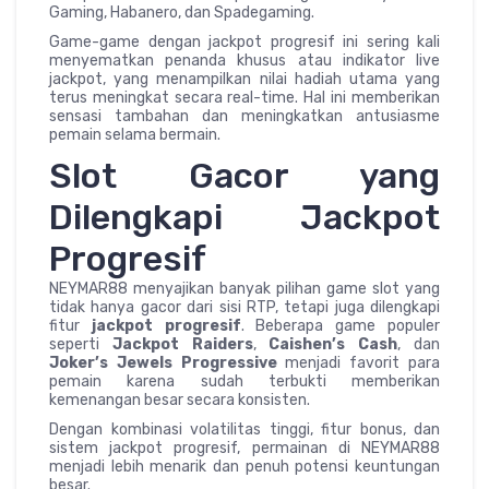
Gaming, Habanero, dan Spadegaming.
Game-game dengan jackpot progresif ini sering kali
menyematkan penanda khusus atau indikator live
jackpot, yang menampilkan nilai hadiah utama yang
terus meningkat secara real-time. Hal ini memberikan
sensasi tambahan dan meningkatkan antusiasme
pemain selama bermain.
Slot Gacor yang
Dilengkapi Jackpot
Progresif
NEYMAR88 menyajikan banyak pilihan game slot yang
tidak hanya gacor dari sisi RTP, tetapi juga dilengkapi
fitur
jackpot progresif
. Beberapa game populer
seperti
Jackpot Raiders
,
Caishen’s Cash
, dan
Joker’s Jewels Progressive
menjadi favorit para
pemain karena sudah terbukti memberikan
kemenangan besar secara konsisten.
Dengan kombinasi volatilitas tinggi, fitur bonus, dan
sistem jackpot progresif, permainan di NEYMAR88
menjadi lebih menarik dan penuh potensi keuntungan
besar.