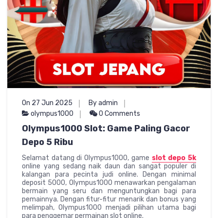
On 27 Jun 2025
By admin
olympus1000
0 Comments
Olympus1000 Slot: Game Paling Gacor
Depo 5 Ribu
Selamat datang di Olympus1000, game
slot depo 5k
online yang sedang naik daun dan sangat populer di
kalangan para pecinta judi online. Dengan minimal
deposit 5000, Olympus1000 menawarkan pengalaman
bermain yang seru dan menguntungkan bagi para
pemainnya. Dengan fitur-fitur menarik dan bonus yang
melimpah, Olympus1000 menjadi pilihan utama bagi
para penggemar permainan slot online.