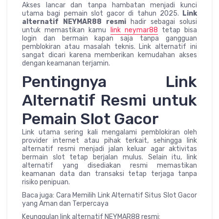
Akses lancar dan tanpa hambatan menjadi kunci
utama bagi pemain slot gacor di tahun 2025.
Link
alternatif NEYMAR88 resmi
hadir sebagai solusi
untuk memastikan kamu
link neymar88
tetap bisa
login dan bermain kapan saja tanpa gangguan
pemblokiran atau masalah teknis. Link alternatif ini
sangat dicari karena memberikan kemudahan akses
dengan keamanan terjamin.
Pentingnya Link
Alternatif Resmi untuk
Pemain Slot Gacor
Link utama sering kali mengalami pemblokiran oleh
provider internet atau pihak terkait, sehingga link
alternatif resmi menjadi jalan keluar agar aktivitas
bermain slot tetap berjalan mulus. Selain itu, link
alternatif yang disediakan resmi memastikan
keamanan data dan transaksi tetap terjaga tanpa
risiko penipuan.
Baca juga: Cara Memilih Link Alternatif Situs Slot Gacor
yang Aman dan Terpercaya
Keunggulan link alternatif NEYMAR88 resmi: