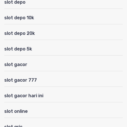
slot depo
slot depo 10k
slot depo 20k
slot depo 5k
slot gacor
slot gacor 777
slot gacor hari ini
slot online
slot qris