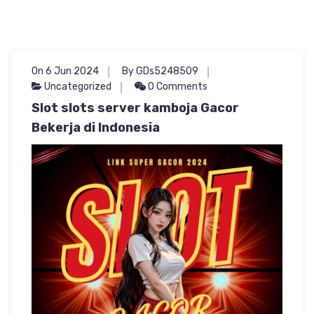
On 6 Jun 2024
By GDs5248509
Uncategorized
0 Comments
Slot slots server kamboja Gacor
Bekerja di Indonesia