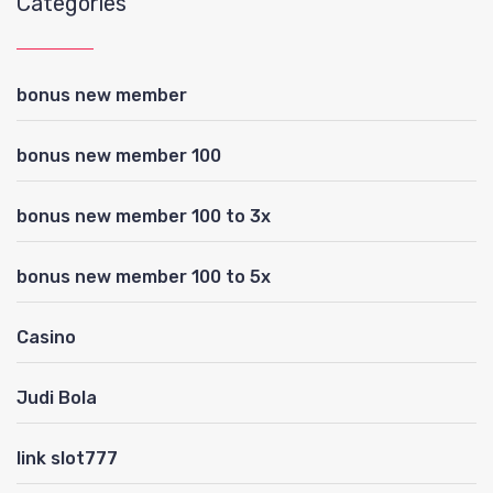
Categories
bonus new member
bonus new member 100
bonus new member 100 to 3x
bonus new member 100 to 5x
Casino
Judi Bola
link slot777