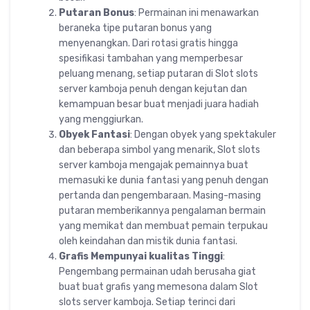
Putaran Bonus
: Permainan ini menawarkan
beraneka tipe putaran bonus yang
menyenangkan. Dari rotasi gratis hingga
spesifikasi tambahan yang memperbesar
peluang menang, setiap putaran di Slot slots
server kamboja penuh dengan kejutan dan
kemampuan besar buat menjadi juara hadiah
yang menggiurkan.
Obyek Fantasi
: Dengan obyek yang spektakuler
dan beberapa simbol yang menarik, Slot slots
server kamboja mengajak pemainnya buat
memasuki ke dunia fantasi yang penuh dengan
pertanda dan pengembaraan. Masing-masing
putaran memberikannya pengalaman bermain
yang memikat dan membuat pemain terpukau
oleh keindahan dan mistik dunia fantasi.
Grafis Mempunyai kualitas Tinggi
:
Pengembang permainan udah berusaha giat
buat buat grafis yang memesona dalam Slot
slots server kamboja. Setiap terinci dari