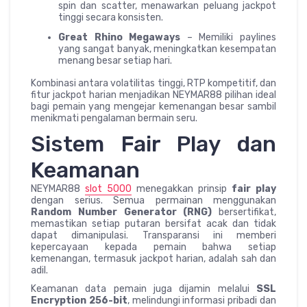
spin dan scatter, menawarkan peluang jackpot
tinggi secara konsisten.
Great Rhino Megaways
– Memiliki paylines
yang sangat banyak, meningkatkan kesempatan
menang besar setiap hari.
Kombinasi antara volatilitas tinggi, RTP kompetitif, dan
fitur jackpot harian menjadikan NEYMAR88 pilihan ideal
bagi pemain yang mengejar kemenangan besar sambil
menikmati pengalaman bermain seru.
Sistem Fair Play dan
Keamanan
NEYMAR88
slot 5000
menegakkan prinsip
fair play
dengan serius. Semua permainan menggunakan
Random Number Generator (RNG)
bersertifikat,
memastikan setiap putaran bersifat acak dan tidak
dapat dimanipulasi. Transparansi ini memberi
kepercayaan kepada pemain bahwa setiap
kemenangan, termasuk jackpot harian, adalah sah dan
adil.
Keamanan data pemain juga dijamin melalui
SSL
Encryption 256-bit
, melindungi informasi pribadi dan