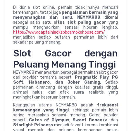
Di dunia slot online, pemain tidak hanya mencari
kemenangan, tetapi juga
pengalaman bermain yang
menyenangkan dan seru
.
NEYMAR88
dikenal
sebagai salah satu
situs slot paling gacor
yang
mampu menghadirkan sensasi hiburan lengkap,
https://www.captainjacksbbqsmokehouse.com/
menjadikan setiap putaran permainan lebih dari
sekadar peluang menang.
Slot Gacor dengan
Peluang Menang Tinggi
NEYMAR88 menawarkan berbagai permainan slot gacor
dari provider ternama seperti
Pragmatic Play, PG
Soft, Habanero, dan Joker Gaming
. Setiap
permainan dirancang dengan kualitas grafis tinggi,
animasi halus, dan efek suara realistis yang
meningkatkan keseruan bermain.
Keunggulan utama NEYMAR88 adalah
frekuensi
kemenangan yang tinggi
, sehingga pemain lebih
sering merasakan sensasi menang. Game populer
seperti
Gates of Olympus
,
Sweet Bonanza
, dan
Starlight Princess
menjadi favorit karena kombinasi
visual menarik dan peluang kemenangan besar,