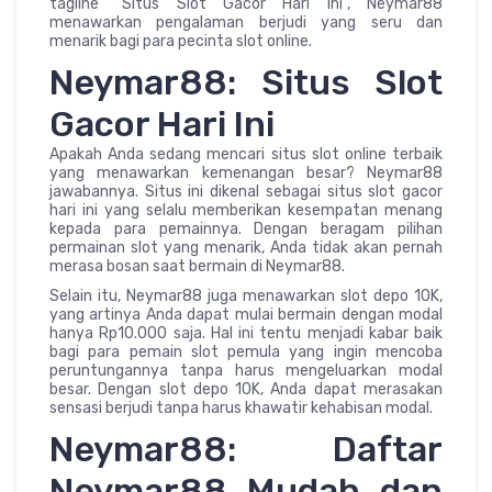
tagline “Situs Slot Gacor Hari Ini”, Neymar88
menawarkan pengalaman berjudi yang seru dan
menarik bagi para pecinta slot online.
Neymar88: Situs Slot
Gacor Hari Ini
Apakah Anda sedang mencari situs slot online terbaik
yang menawarkan kemenangan besar? Neymar88
jawabannya. Situs ini dikenal sebagai situs slot gacor
hari ini yang selalu memberikan kesempatan menang
kepada para pemainnya. Dengan beragam pilihan
permainan slot yang menarik, Anda tidak akan pernah
merasa bosan saat bermain di Neymar88.
Selain itu, Neymar88 juga menawarkan slot depo 10K,
yang artinya Anda dapat mulai bermain dengan modal
hanya Rp10.000 saja. Hal ini tentu menjadi kabar baik
bagi para pemain slot pemula yang ingin mencoba
peruntungannya tanpa harus mengeluarkan modal
besar. Dengan slot depo 10K, Anda dapat merasakan
sensasi berjudi tanpa harus khawatir kehabisan modal.
Neymar88: Daftar
Neymar88 Mudah dan