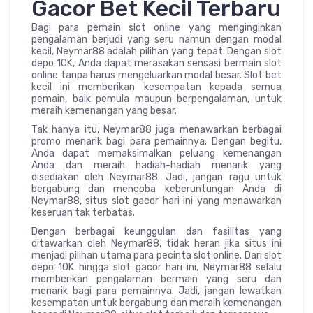
Gacor Bet Kecil Terbaru
Bagi para pemain slot online yang menginginkan
pengalaman berjudi yang seru namun dengan modal
kecil, Neymar88 adalah pilihan yang tepat. Dengan slot
depo 10K, Anda dapat merasakan sensasi bermain slot
online tanpa harus mengeluarkan modal besar. Slot bet
kecil ini memberikan kesempatan kepada semua
pemain, baik pemula maupun berpengalaman, untuk
meraih kemenangan yang besar.
Tak hanya itu, Neymar88 juga menawarkan berbagai
promo menarik bagi para pemainnya. Dengan begitu,
Anda dapat memaksimalkan peluang kemenangan
Anda dan meraih hadiah-hadiah menarik yang
disediakan oleh Neymar88. Jadi, jangan ragu untuk
bergabung dan mencoba keberuntungan Anda di
Neymar88, situs slot gacor hari ini yang menawarkan
keseruan tak terbatas.
Dengan berbagai keunggulan dan fasilitas yang
ditawarkan oleh Neymar88, tidak heran jika situs ini
menjadi pilihan utama para pecinta slot online. Dari slot
depo 10K hingga slot gacor hari ini, Neymar88 selalu
memberikan pengalaman bermain yang seru dan
menarik bagi para pemainnya. Jadi, jangan lewatkan
kesempatan untuk bergabung dan meraih kemenangan