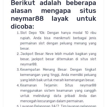
Berikut adalah beberapa
alasan mengapa situs
neymar88 layak untuk
dicoba:
Slot Depo 10k: Dengan hanya modal 10 ribu
rupiah, Anda bisa menikmati berbagai jenis
permainan slot dengan peluang menang yang
besar.
Jackpot Besar: Neve lebih mudah bagikan yang
besar, jackpot besar ditemukan di situs slot
neymar88.
Kesempatan Menang Besar: Dengan tingkat
kemenangan yang tinggi, Anda memiliki peluang
yang lebih baik untuk meraih kemenangan besar.
Keamanan Terjamin: Situs neymar88
menggunakan sistem keamanan yang canggih
untuk melindungi data pribadi Anda dan
mencegah kecurangan dalam permainan.
Layanan Pelanggan 24/7: Tim layanan pelanggan