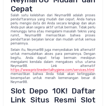
Cepat
Salah satu kelebihan dari Neymar88 adalah proses
pendaftarannya yang mudah dan cepat. Anda hanya
perlu mengisi data diri Anda secara lengkap dan akun
Anda pun akan segera aktif untuk bermain. Tidak perlu
menunggu lama atau mengalami masalah teknis yang
rumit, Neymar88 memastikan bahwa proses
pendaftaran berjalan lancar dan mudah untuk semua
pemainnya.
Selain itu, Neymar88 juga menyediakan link alternatif
untuk memudahkan akses para pemainnya. Dengan
begitu, Anda dapat tetap bermain meskipun
mengalami kendala dalam mengakses situs utama
Neymar88. Link alternatif
https://www.pristinedentalhygiene.com/services.html
memastikan bahwa Anda tidak akan ketinggalan
kesempatan untuk meraih kemenangan besar di
Neymar88.
Slot Depo 10K! Daftar
Link Situs Resmi Slot