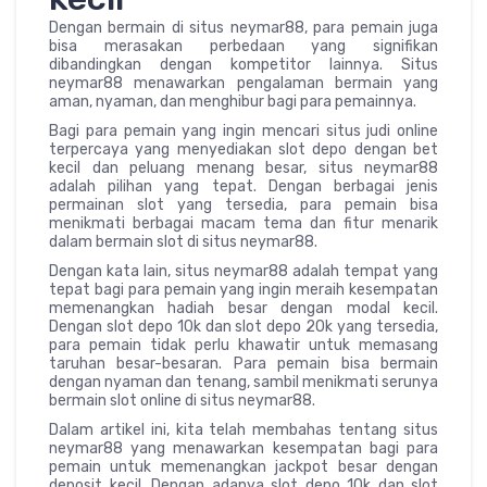
Dengan bermain di situs neymar88, para pemain juga
bisa merasakan perbedaan yang signifikan
dibandingkan dengan kompetitor lainnya. Situs
neymar88 menawarkan pengalaman bermain yang
aman, nyaman, dan menghibur bagi para pemainnya.
Bagi para pemain yang ingin mencari situs judi online
terpercaya yang menyediakan slot depo dengan bet
kecil dan peluang menang besar, situs neymar88
adalah pilihan yang tepat. Dengan berbagai jenis
permainan slot yang tersedia, para pemain bisa
menikmati berbagai macam tema dan fitur menarik
dalam bermain slot di situs neymar88.
Dengan kata lain, situs neymar88 adalah tempat yang
tepat bagi para pemain yang ingin meraih kesempatan
memenangkan hadiah besar dengan modal kecil.
Dengan slot depo 10k dan slot depo 20k yang tersedia,
para pemain tidak perlu khawatir untuk memasang
taruhan besar-besaran. Para pemain bisa bermain
dengan nyaman dan tenang, sambil menikmati serunya
bermain slot online di situs neymar88.
Dalam artikel ini, kita telah membahas tentang situs
neymar88 yang menawarkan kesempatan bagi para
pemain untuk memenangkan jackpot besar dengan
deposit kecil. Dengan adanya slot depo 10k dan slot