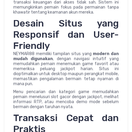
transaksi keuangan dari akses tidak sah. Sistem ini
memungkinkan pemain fokus pada permainan tanpa
khawatir tentang keamanan akun mereka.
Desain Situs yang
Responsif dan User-
Friendly
NEYMAR88 memiliki tampilan situs yang
modern dan
mudah digunakan
, dengan navigasi intuitif yang
memudahkan pemain menemukan game favorit atau
memeriksa peluang jackpot harian. Situs ini
dioptimalkan untuk desktop maupun perangkat mobile,
memastikan pengalaman bermain tetap nyaman di
mana pun.
Menu pencarian dan kategori game memudahkan
pemain menelusuri slot gacor dengan jackpot, melihat
informasi RTP, atau mencoba demo mode sebelum
bermain dengan taruhan nyata.
Transaksi Cepat dan
Praktis