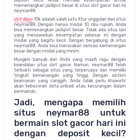
deposit kecil, Anda memiliki kesempatan untuk
memenangkan jackpot besar di situs slot gacor hari ini
neymar88.
slot depo
10k adalah salah satu fitur unggulan dari situs
neymar88. Dengan hanya modal 10 ribu rupiah, Anda
bisa memenangkan jackpot besar. Tidak ada situs lain
yang menawarkan kesempatan sebesar ini dengan
modal yang begitu kecil. Dengan bergabung di situs
neymar88, Anda bisa merasakan sensasi kemenangan
besar dengan modal yang minim.
Mungkin banyak dari Anda yang masih ragu dengan
keandalan situs slot gacor. Namun, neymar88 telah
terbukti sebagai situs yang terpercaya dan memiliki
tingkat kemenangan yang tinggi. Dengan sistem
keamanan yang canggih, Anda tidak perlu khawatir
akan kebocoran data pribadi atau kecurangan dalam
permainan.
Jadi, mengapa memilih
situs neymar88 untuk
bermain slot gacor hari ini
dengan deposit kecil?