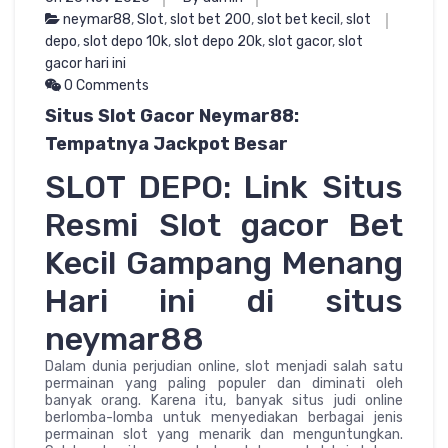
neymar88
,
Slot
,
slot bet 200
,
slot bet kecil
,
slot
depo
,
slot depo 10k
,
slot depo 20k
,
slot gacor
,
slot
gacor hari ini
0 Comments
Situs Slot Gacor Neymar88:
Tempatnya Jackpot Besar
SLOT DEPO: Link Situs
Resmi Slot gacor Bet
Kecil Gampang Menang
Hari ini di situs
neymar88
Dalam dunia perjudian online, slot menjadi salah satu
permainan yang paling populer dan diminati oleh
banyak orang. Karena itu, banyak situs judi online
berlomba-lomba untuk menyediakan berbagai jenis
permainan slot yang menarik dan menguntungkan.