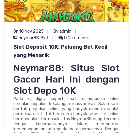
On 10 Nov 2025
By admin
neymar88
,
Slot
0 Comments
Slot Deposit 10K: Peluang Bet Kecil
yang Menarik
Neymar88: Situs Slot
Gacor Hari Ini dengan
Slot Depo 10K
Pada era digital seperti saat ini, perjudian online
semakin populer di kalangan masyarakat. Salah satu
bentuk perjudian online yang banyak diminati adalah
permainan slot. Tak heran jika banyak situs slot online
bermunculan, termasuk situs Neymar88 yang terkenal
dengan keberhasilannya dalam memberikan
kemenangan besar kepada para pemainnya. Dengan