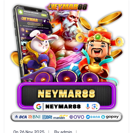
On 26 Nov 2025
By admin