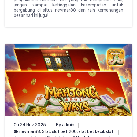
jangan sampai ketinggalan kesempatan untuk
bergabung di situs neymar88 dan raih kemenangan
besar hari ini juga!
On 24 Nov 2025
By admin
neymar88
,
Slot
,
slot bet 200
,
slot bet kecil
,
slot