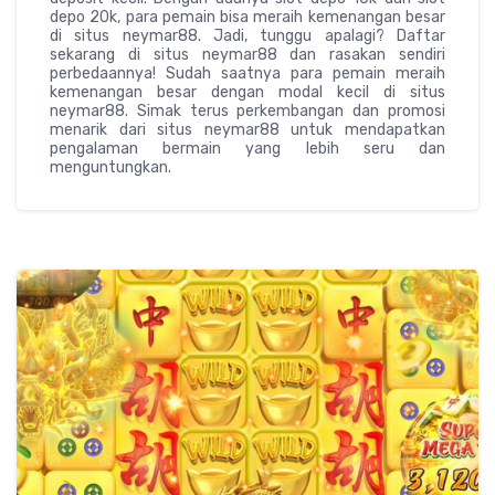
depo 20k, para pemain bisa meraih kemenangan besar
di situs neymar88. Jadi, tunggu apalagi? Daftar
sekarang di situs neymar88 dan rasakan sendiri
perbedaannya! Sudah saatnya para pemain meraih
kemenangan besar dengan modal kecil di situs
neymar88. Simak terus perkembangan dan promosi
menarik dari situs neymar88 untuk mendapatkan
pengalaman bermain yang lebih seru dan
menguntungkan.