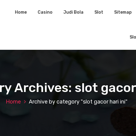
Home
Casino
Judi Bola
Slot
Sitemap
Sl
y Archives: slot gacor 
Home
Archive by category "slot gacor hari ini"