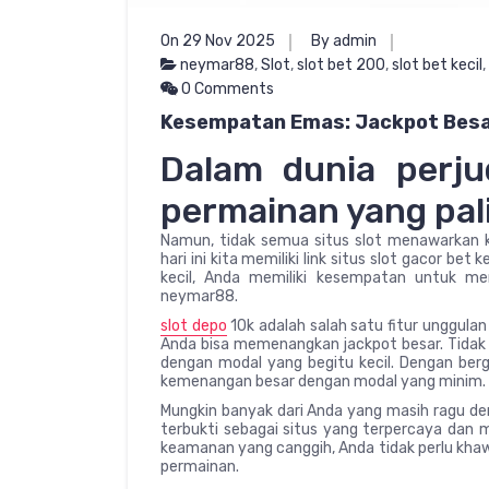
On 29 Nov 2025
By admin
neymar88
,
Slot
,
slot bet 200
,
slot bet kecil
,
0 Comments
Kesempatan Emas: Jackpot Besar
Dalam dunia perju
permainan yang pali
Namun, tidak semua situs slot menawarkan
hari ini kita memiliki link situs slot gacor b
kecil, Anda memiliki kesempatan untuk mem
neymar88.
slot depo
10k adalah salah satu fitur unggulan
Anda bisa memenangkan jackpot besar. Tidak 
dengan modal yang begitu kecil. Dengan ber
kemenangan besar dengan modal yang minim.
Mungkin banyak dari Anda yang masih ragu de
terbukti sebagai situs yang terpercaya dan 
keamanan yang canggih, Anda tidak perlu khaw
permainan.