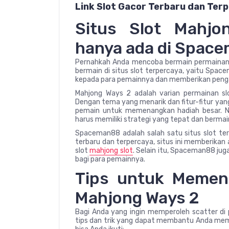
Link Slot Gacor Terbaru dan Te
Situs Slot Mahjo
hanya ada di Spac
Pernahkah Anda mencoba bermain permainan 
bermain di situs slot terpercaya, yaitu Spac
kepada para pemainnya dan memberikan pen
Mahjong Ways 2 adalah varian permainan slo
Dengan tema yang menarik dan fitur-fitur yan
pemain untuk memenangkan hadiah besar. 
harus memiliki strategi yang tepat dan bermain
Spaceman88 adalah salah satu situs slot terb
terbaru dan terpercaya, situs ini memberika
slot
mahjong slot
. Selain itu, Spaceman88 ju
bagi para pemainnya.
Tips untuk Memen
Mahjong Ways 2
Bagi Anda yang ingin memperoleh scatter di 
tips dan trik yang dapat membantu Anda mem