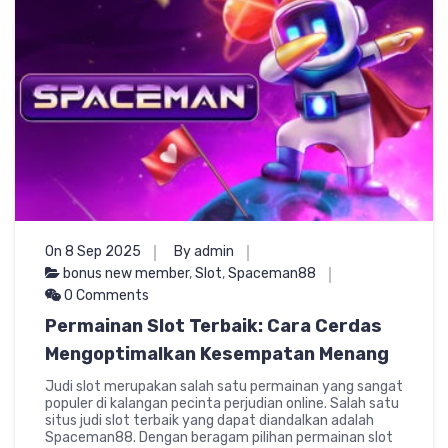
On 8 Sep 2025
By admin
bonus new member
,
Slot
,
Spaceman88
0 Comments
Permainan Slot Terbaik: Cara Cerdas
Mengoptimalkan Kesempatan Menang
Judi slot merupakan salah satu permainan yang sangat
populer di kalangan pecinta perjudian online. Salah satu
situs judi slot terbaik yang dapat diandalkan adalah
Spaceman88. Dengan beragam pilihan permainan slot