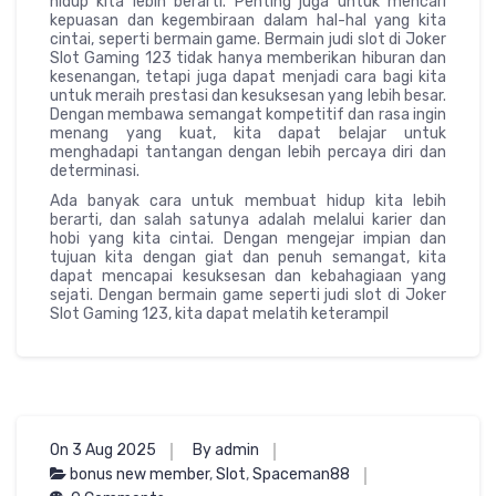
hidup kita lebih berarti. Penting juga untuk mencari
kepuasan dan kegembiraan dalam hal-hal yang kita
cintai, seperti bermain game. Bermain judi slot di Joker
Slot Gaming 123 tidak hanya memberikan hiburan dan
kesenangan, tetapi juga dapat menjadi cara bagi kita
untuk meraih prestasi dan kesuksesan yang lebih besar.
Dengan membawa semangat kompetitif dan rasa ingin
menang yang kuat, kita dapat belajar untuk
menghadapi tantangan dengan lebih percaya diri dan
determinasi.
Ada banyak cara untuk membuat hidup kita lebih
berarti, dan salah satunya adalah melalui karier dan
hobi yang kita cintai. Dengan mengejar impian dan
tujuan kita dengan giat dan penuh semangat, kita
dapat mencapai kesuksesan dan kebahagiaan yang
sejati. Dengan bermain game seperti judi slot di Joker
Slot Gaming 123, kita dapat melatih keterampil
On 3 Aug 2025
By admin
bonus new member
,
Slot
,
Spaceman88