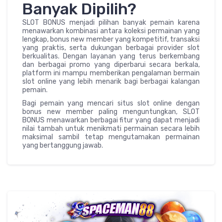
Banyak Dipilih?
SLOT BONUS menjadi pilihan banyak pemain karena
menawarkan kombinasi antara koleksi permainan yang
lengkap, bonus new member yang kompetitif, transaksi
yang praktis, serta dukungan berbagai provider slot
berkualitas. Dengan layanan yang terus berkembang
dan berbagai promo yang diperbarui secara berkala,
platform ini mampu memberikan pengalaman bermain
slot online yang lebih menarik bagi berbagai kalangan
pemain.
Bagi pemain yang mencari situs slot online dengan
bonus new member paling menguntungkan, SLOT
BONUS menawarkan berbagai fitur yang dapat menjadi
nilai tambah untuk menikmati permainan secara lebih
maksimal sambil tetap mengutamakan permainan
yang bertanggung jawab.