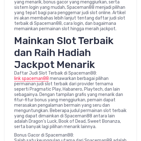
yang menarik, bonus gacor yang menggiurkan, serta
sistem login yang mudah, Spaceman88 menjadi pilihan
yang tepat bagi para penggemar judi slot online. Artikel
ini akan membahas lebih lanjut tentang daftar judi slot
terbaik di Spaceman88, cara login, dan bagaimana
memainkan permainan slot hingga meraih jackpot.
Mainkan Slot Terbaik
dan Raih Hadiah
Jackpot Menarik
Daftar Judi Slot Terbaik di Spaceman88:
link spaceman88
menawarkan berbagai pilihan
permainan judi slot terbaik dari provider ternama
seperti Pragmatic Play, Habanero, Playtech, dan lain
sebagainya. Dengan tampilan grafis yang menarik dan
fitur-fitur bonus yang menggiurkan, pemain dapat
merasakan pengalaman bermain yang seru dan
menguntungkan. Beberapa judul permainan slot terbaik
yang dapat dimainkan di Spaceman88 antara lain
adalah Dragon’s Luck, Book of Dead, Sweet Bonanza,
serta banyak lagi pilihan menarik lainnya.
Bonus Gacor di Spaceman88:
Salah satu keunggulan utama dari Spaceman88 adalah