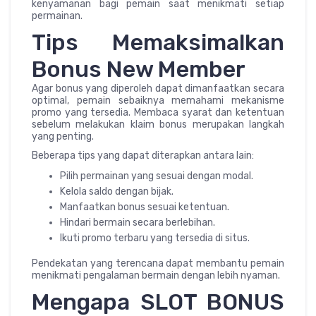
kenyamanan bagi pemain saat menikmati setiap
permainan.
Tips Memaksimalkan
Bonus New Member
Agar bonus yang diperoleh dapat dimanfaatkan secara
optimal, pemain sebaiknya memahami mekanisme
promo yang tersedia. Membaca syarat dan ketentuan
sebelum melakukan klaim bonus merupakan langkah
yang penting.
Beberapa tips yang dapat diterapkan antara lain:
Pilih permainan yang sesuai dengan modal.
Kelola saldo dengan bijak.
Manfaatkan bonus sesuai ketentuan.
Hindari bermain secara berlebihan.
Ikuti promo terbaru yang tersedia di situs.
Pendekatan yang terencana dapat membantu pemain
menikmati pengalaman bermain dengan lebih nyaman.
Mengapa SLOT BONUS