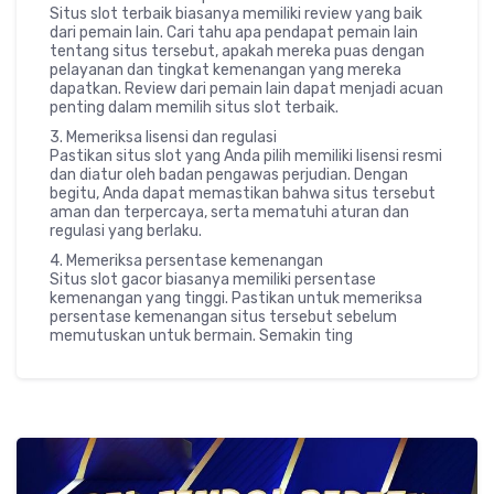
Situs slot terbaik biasanya memiliki review yang baik
dari pemain lain. Cari tahu apa pendapat pemain lain
tentang situs tersebut, apakah mereka puas dengan
pelayanan dan tingkat kemenangan yang mereka
dapatkan. Review dari pemain lain dapat menjadi acuan
penting dalam memilih situs slot terbaik.
3. Memeriksa lisensi dan regulasi
Pastikan situs slot yang Anda pilih memiliki lisensi resmi
dan diatur oleh badan pengawas perjudian. Dengan
begitu, Anda dapat memastikan bahwa situs tersebut
aman dan terpercaya, serta mematuhi aturan dan
regulasi yang berlaku.
4. Memeriksa persentase kemenangan
Situs slot gacor biasanya memiliki persentase
kemenangan yang tinggi. Pastikan untuk memeriksa
persentase kemenangan situs tersebut sebelum
memutuskan untuk bermain. Semakin ting