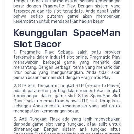
tempat terbaik untuk merasakan sensasi kemenangan
besar dengan Pragmatic Play. Dengan sistem yang
terpercaya dan rtp slot terupdate, Anda dapat yakin
bahwa setiap putaran game akan memberikan
kesempatan untuk mendapatkan hadiah besar.
Keunggulan SpaceMan
Slot Gacor
1. Pragmatic Play: Sebagai salah satu provider
terkemuka dalam industri slot online, Pragmatic Play
menawarkan berbagai game yang menarik dan
menantang. Dengan berbagai tema yang menarik dan
fitur bonus yang menguntungkan, Anda tidak akan
pernah bosan bermain slot dengan Pragmatic Play.
2. RTP Slot Terupdate: Tingkat RTP (Return to Player)
adalah parameter penting dalam menentukan tingkat
kemenangan dalam game slot. Situs SpaceMan Slot
Gacor selalu memastikan bahwa RTP slot terupdate,
sehingga Anda memiliki kesempatan yang adil untuk
mendapatkan kemenangan besar.
3. Anti Rungkad: Tidak ada yang lebih menyebalkan
daripada game slot yang ‘rungkad’, atau sulit untuk
dimenangkan. Dengan sistem anti rungkad, situs