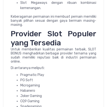
Slot Megaways dengan ribuan kombinasi
kemenangan.
Keberagaman permainan ini membuat pemain memiliki
banyak pilihan sesuai dengan gaya bermain masing-
masing.
Provider Slot Populer
yang Tersedia
Untuk memberikan kualitas permainan terbaik, SLOT
BONUS menghadirkan berbagai provider ternama yang
sudah memiliki reputasi baik di industri permainan
online.
Di antaranya meliputi:
Pragmatic Play
PG Soft
Microgaming
Habanero
Joker Gaming
CQ9 Gaming
Spadegaming