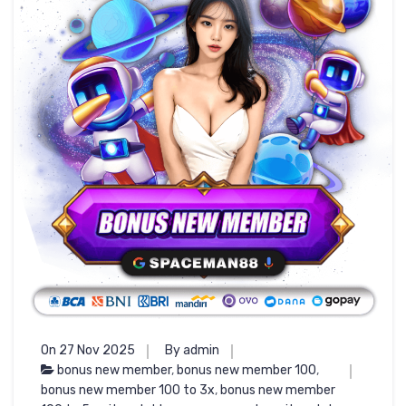
On 27 Nov 2025
By admin
bonus new member
,
bonus new member 100
,
bonus new member 100 to 3x
,
bonus new member