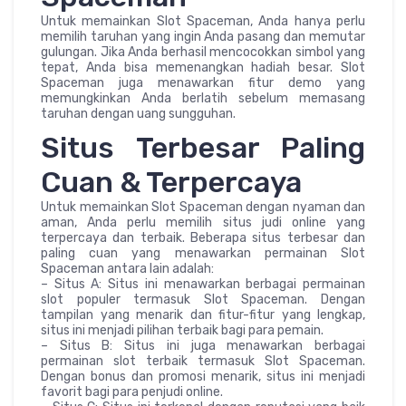
Untuk memainkan Slot Spaceman, Anda hanya perlu
memilih taruhan yang ingin Anda pasang dan memutar
gulungan. Jika Anda berhasil mencocokkan simbol yang
tepat, Anda bisa memenangkan hadiah besar. Slot
Spaceman juga menawarkan fitur demo yang
memungkinkan Anda berlatih sebelum memasang
taruhan dengan uang sungguhan.
Situs Terbesar Paling
Cuan & Terpercaya
Untuk memainkan Slot Spaceman dengan nyaman dan
aman, Anda perlu memilih situs judi online yang
terpercaya dan terbaik. Beberapa situs terbesar dan
paling cuan yang menawarkan permainan Slot
Spaceman antara lain adalah:
– Situs A: Situs ini menawarkan berbagai permainan
slot populer termasuk Slot Spaceman. Dengan
tampilan yang menarik dan fitur-fitur yang lengkap,
situs ini menjadi pilihan terbaik bagi para pemain.
– Situs B: Situs ini juga menawarkan berbagai
permainan slot terbaik termasuk Slot Spaceman.
Dengan bonus dan promosi menarik, situs ini menjadi
favorit bagi para penjudi online.