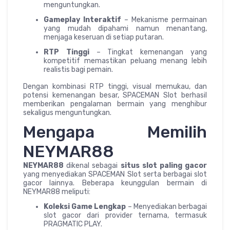
menguntungkan.
Gameplay Interaktif
– Mekanisme permainan
yang mudah dipahami namun menantang,
menjaga keseruan di setiap putaran.
RTP Tinggi
– Tingkat kemenangan yang
kompetitif memastikan peluang menang lebih
realistis bagi pemain.
Dengan kombinasi RTP tinggi, visual memukau, dan
potensi kemenangan besar, SPACEMAN Slot berhasil
memberikan pengalaman bermain yang menghibur
sekaligus menguntungkan.
Mengapa Memilih
NEYMAR88
NEYMAR88
dikenal sebagai
situs slot paling gacor
yang menyediakan SPACEMAN Slot serta berbagai slot
gacor lainnya. Beberapa keunggulan bermain di
NEYMAR88 meliputi:
Koleksi Game Lengkap
– Menyediakan berbagai
slot gacor dari provider ternama, termasuk
PRAGMATIC PLAY.