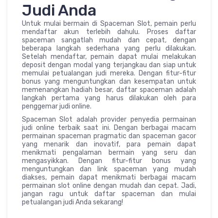
Judi Anda
Untuk mulai bermain di Spaceman Slot, pemain perlu
mendaftar akun terlebih dahulu. Proses daftar
spaceman sangatlah mudah dan cepat, dengan
beberapa langkah sederhana yang perlu dilakukan.
Setelah mendaftar, pemain dapat mulai melakukan
deposit dengan modal yang terjangkau dan siap untuk
memulai petualangan judi mereka. Dengan fitur-fitur
bonus yang menguntungkan dan kesempatan untuk
memenangkan hadiah besar, daftar spaceman adalah
langkah pertama yang harus dilakukan oleh para
penggemar judi online.
Spaceman Slot adalah provider penyedia permainan
judi online terbaik saat ini. Dengan berbagai macam
permainan spaceman pragmatic dan spaceman gacor
yang menarik dan inovatif, para pemain dapat
menikmati pengalaman bermain yang seru dan
mengasyikkan. Dengan fitur-fitur bonus yang
menguntungkan dan link spaceman yang mudah
diakses, pemain dapat menikmati berbagai macam
permainan slot online dengan mudah dan cepat. Jadi,
jangan ragu untuk daftar spaceman dan mulai
petualangan judi Anda sekarang!