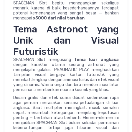
SPACEMAN Slot begitu menegangkan sekaligus
menarik, karena di balik kesederhanaannya terdapat
potensi kemenangan yang sangat besar — bahkan
mencapai
x5000 dari nilai taruhan
.
Tema Astronot yang
Unik dan Visual
Futuristik
SPACEMAN Slot mengusung
tema luar angkasa
dengan karakter utama seorang astronot yang
menjelajahi galaksi. PRAGMATIC PLAY menghadirkan
tampilan visual bergaya kartun futuristik yang
memikat, lengkap dengan animasi halus dan efek visual
yang dinamis. Warna ungu dan biru mendominasi latar
permainan, memberikan nuansa kosmik yang khas.
Desain grafis dan efek suara dibuat sedemikian rupa
agar pemain merasakan sensasi petualangan di luar
angkasa. Saat multiplier meningkat, musik semakin
cepat, menambah ketegangan menjelang keputusan
penting — bertahan atau berhenti. Elemen-elemen ini
menjadikan SPACEMAN Slot bukan sekadar permainan
keberuntungan, tetapi juga hiburan visual dan