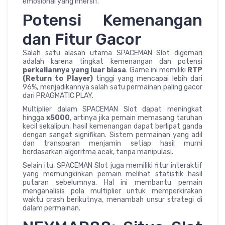
emosional yang imersif.
Potensi Kemenangan
dan Fitur Gacor
Salah satu alasan utama SPACEMAN Slot digemari
adalah karena tingkat kemenangan dan potensi
perkaliannya yang luar biasa
. Game ini memiliki
RTP
(Return to Player)
tinggi yang mencapai lebih dari
96%, menjadikannya salah satu permainan paling gacor
dari PRAGMATIC PLAY.
Multiplier dalam SPACEMAN Slot dapat meningkat
hingga
x5000
, artinya jika pemain memasang taruhan
kecil sekalipun, hasil kemenangan dapat berlipat ganda
dengan sangat signifikan. Sistem permainan yang adil
dan transparan menjamin setiap hasil murni
berdasarkan algoritma acak, tanpa manipulasi.
Selain itu, SPACEMAN Slot juga memiliki fitur interaktif
yang memungkinkan pemain melihat statistik hasil
putaran sebelumnya. Hal ini membantu pemain
menganalisis pola multiplier untuk memperkirakan
waktu crash berikutnya, menambah unsur strategi di
dalam permainan.