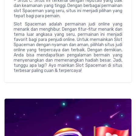
– Situs C: Situs ini terkenal dengan reputasi yang baik
dan keamanan yang tinggi. Dengan berbagai permainan
slot Spaceman yang seru, situs ini menjadi pilihan yang
tepat bagi para pemain.
Slot Spaceman adalah permainan judi online yang
menarik dan menghibur. Dengan fitur-fitur menarik dan
tema luar angkasa yang seru, permainan ini menjadi
favorit bagi para penjudi online. Untuk memainkan Slot
Spaceman dengan nyaman dan aman, pilihlah situs judi
online yang terpercaya dan terbaik. Dengan demikian,
Anda bisa mendapatkan pengalaman bermain yang
menyenangkan dan memenangkan hadiah besar. Jadi,
tunggu apa lagi? Ayo mainkan Slot Spaceman di situs
terbesar paling cuan & terpercaya!