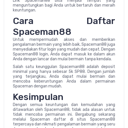
Link Spaceman88 bisa menjadi tempat yang
menguntungkan bagi Anda untuk bertaruh dan meraih
keuntungan.
Cara Daftar
Spaceman88
Untuk mempermudah akses dan memberikan
pengalaman bermain yang lebih baik, Spaceman88 juga
menyediakan fitur login yang mudah dan cepat. Dengan
Spaceman88 login, Anda dapat masuk ke dalam akun
Anda dengan lancar dan mulai bermain tanpa kendala.
Salah satu keunggulan Spaceman88 adalah deposit
minimal yang hanya sebesar 5k SP88. Dengan jumlah
yang terjangkau, Anda dapat mulai bermain dan
mencoba keberuntungan Anda dalam permainan
Spaceman dengan mudah.
Kesimpulan
Dengan semua keuntungan dan kemudahan yang
ditawarkan oleh Spaceman88, tidak ada alasan untuk
tidak mencoba permainan ini. Bergabung sekarang
melalui Spaceman daftar di situs Spaceman88
terpercaya dan nikmati pengalaman bermain yang seru