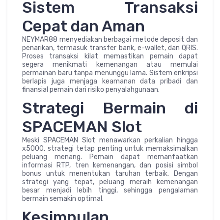
Sistem Transaksi
Cepat dan Aman
NEYMAR88 menyediakan berbagai metode deposit dan
penarikan, termasuk transfer bank, e-wallet, dan QRIS.
Proses transaksi kilat memastikan pemain dapat
segera menikmati kemenangan atau memulai
permainan baru tanpa menunggu lama. Sistem enkripsi
berlapis juga menjaga keamanan data pribadi dan
finansial pemain dari risiko penyalahgunaan.
Strategi Bermain di
SPACEMAN Slot
Meski SPACEMAN Slot menawarkan perkalian hingga
x5000, strategi tetap penting untuk memaksimalkan
peluang menang. Pemain dapat memanfaatkan
informasi RTP, tren kemenangan, dan posisi simbol
bonus untuk menentukan taruhan terbaik. Dengan
strategi yang tepat, peluang meraih kemenangan
besar menjadi lebih tinggi, sehingga pengalaman
bermain semakin optimal.
Kesimpulan