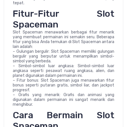
tepat.
Fitur-Fitur Slot
Spaceman
Slot Spaceman menawarkan berbagai fitur menarik
yang membuat permainan ini semakin seru. Beberapa
fitur yang bisa Anda temukan di Slot Spaceman antara
lain adalah:
– Gulungan bergulir: Slot Spaceman memiliki gulungan
bergulir yang berputar untuk menampilkan simbol-
simbol yang berbeda.
– Simbol-simbol luar angkasa: Simbol-simbol luar
angkasa seperti pesawat ruang angkasa, alien, dan
planet digunakan dalam permainan ini.
– Fitur bonus: Slot Spaceman juga menawarkan fitur
bonus seperti putaran gratis, simbol liar, dan jackpot
progresif.
– Grafis yang menarik: Grafis dan animasi yang
digunakan dalam permainan ini sangat menarik dan
menghibur.
Cara Bermain Slot
Spaceman