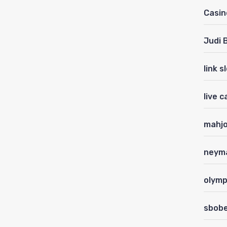
Casin
Judi 
link s
live c
mahjo
neym
olym
sbob