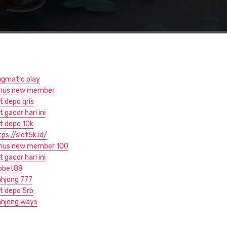
agmatic play
nus new member
t depo qris
t gacor hari ini
ot depo 10k
ps://slot5k.id/
nus new member 100
t gacor hari ini
obet88
hjong 777
ot depo 5rb
hjong ways