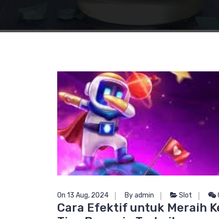
On 13 Aug, 2024
By admin
Slot
Cara Efektif untuk Meraih 