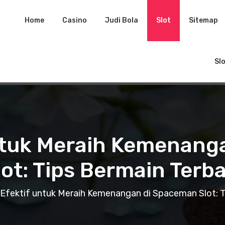
Home
Casino
Judi Bola
Slot
Sitemap
Sl
untuk Meraih Kemenang
lot: Tips Bermain Terba
 Efektif untuk Meraih Kemenangan di Spaceman Slot: T