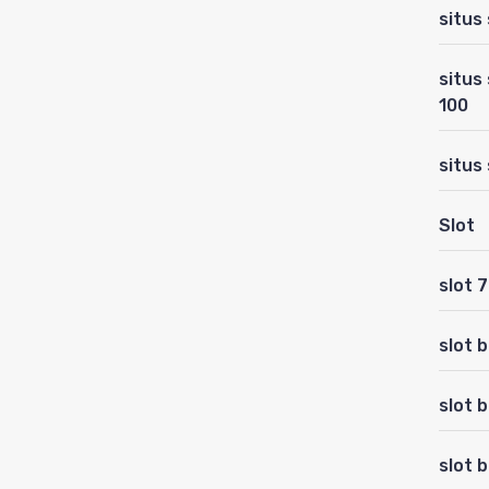
situs
situs
100
situs
Slot
slot 
slot 
slot b
slot 