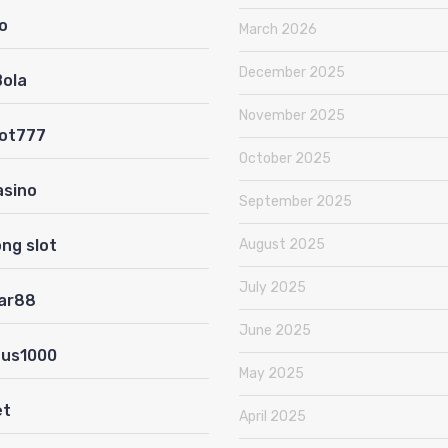
o
March 2026
December 2025
Bola
November 2025
lot777
October 2025
asino
September 2025
ng slot
August 2025
July 2025
ar88
June 2025
pus1000
May 2025
et
April 2025