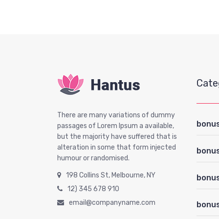
Cate
There are many variations of dummy
bonu
passages of Lorem Ipsum a available,
but the majority have suffered that is
alteration in some that form injected
bonu
humour or randomised.
198 Collins St, Melbourne, NY
bonus
12) 345 678 910
email@companyname.com
bonus