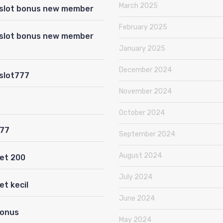
March 2025
 slot bonus new member
February 2025
 slot bonus new member
January 2025
December 2024
 slot777
November 2024
October 2024
777
September 2024
August 2024
bet 200
July 2024
et kecil
June 2024
bonus
May 2024