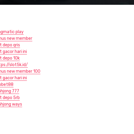
agmatic play
nus new member
t depo qris
t gacor hari ini
ot depo 10k
ps://slot5k.id/
nus new member 100
t gacor hari ini
obet88
hjong 777
ot depo 5rb
hjong ways