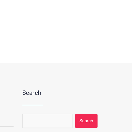
Search
Search for: