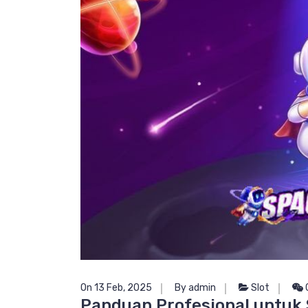
On 13 Feb, 2025
By admin
Slot
Panduan Profesional untuk