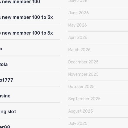
July 2026
s new member 100
June 2026
 new member 100 to 3x
May 2026
 new member 100 to 5x
April 2026
o
March 2026
December 2025
Bola
November 2025
lot777
October 2025
asino
September 2025
ng slot
August 2025
July 2025
ar88