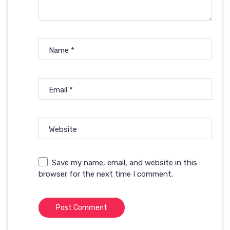
Name
*
Email
*
Website
Save my name, email, and website in this
browser for the next time I comment.