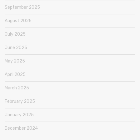
September 2025
August 2025
July 2025
June 2025
May 2025
April 2025
March 2025
February 2025
January 2025
December 2024