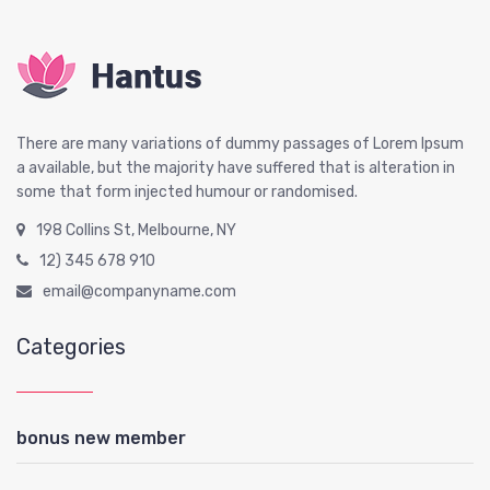
There are many variations of dummy passages of Lorem Ipsum
a available, but the majority have suffered that is alteration in
some that form injected humour or randomised.
198 Collins St, Melbourne, NY
12) 345 678 910
email@companyname.com
Categories
bonus new member