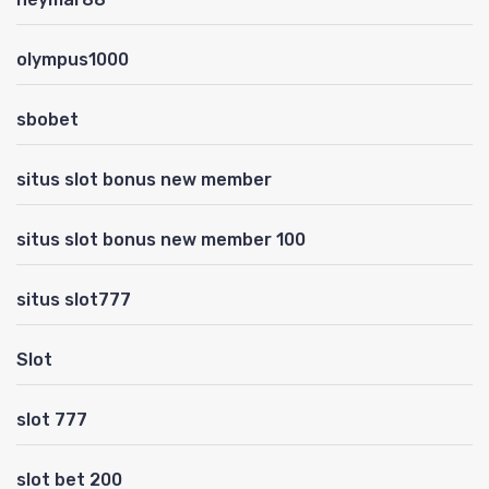
olympus1000
sbobet
situs slot bonus new member
situs slot bonus new member 100
situs slot777
Slot
slot 777
slot bet 200