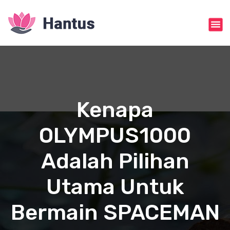
S
k
i
p
t
o
c
o
n
Kenapa
t
e
OLYMPUS1000
n
t
Adalah Pilihan
Utama Untuk
Bermain SPACEMAN