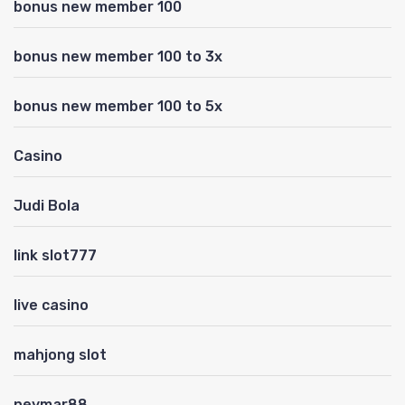
bonus new member 100
bonus new member 100 to 3x
bonus new member 100 to 5x
Casino
Judi Bola
link slot777
live casino
mahjong slot
neymar88