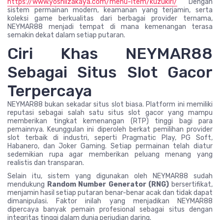
https://www.yoshiizakaya.com/menu-item/kuzukiri/
Dengan
sistem permainan modern, keamanan yang terjamin, serta
koleksi game berkualitas dari berbagai provider ternama,
NEYMAR88 menjadi tempat di mana kemenangan terasa
semakin dekat dalam setiap putaran.
Ciri Khas NEYMAR88
Sebagai Situs Slot Gacor
Terpercaya
NEYMAR88 bukan sekadar situs slot biasa. Platform ini memiliki
reputasi sebagai salah satu situs slot gacor yang mampu
memberikan tingkat kemenangan (RTP) tinggi bagi para
pemainnya. Keunggulan ini diperoleh berkat pemilihan provider
slot terbaik di industri, seperti Pragmatic Play, PG Soft,
Habanero, dan Joker Gaming. Setiap permainan telah diatur
sedemikian rupa agar memberikan peluang menang yang
realistis dan transparan.
Selain itu, sistem yang digunakan oleh NEYMAR88 sudah
mendukung
Random Number Generator (RNG)
bersertifikat,
menjamin hasil setiap putaran benar-benar acak dan tidak dapat
dimanipulasi. Faktor inilah yang menjadikan NEYMAR88
dipercaya banyak pemain profesional sebagai situs dengan
integritas tinggi dalam dunia perjudian daring.