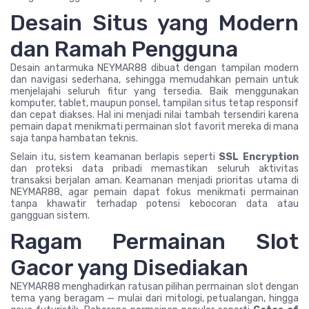
Desain Situs yang Modern
dan Ramah Pengguna
Desain antarmuka NEYMAR88 dibuat dengan tampilan modern
dan navigasi sederhana, sehingga memudahkan pemain untuk
menjelajahi seluruh fitur yang tersedia. Baik menggunakan
komputer, tablet, maupun ponsel, tampilan situs tetap responsif
dan cepat diakses. Hal ini menjadi nilai tambah tersendiri karena
pemain dapat menikmati permainan slot favorit mereka di mana
saja tanpa hambatan teknis.
Selain itu, sistem keamanan berlapis seperti
SSL Encryption
dan proteksi data pribadi memastikan seluruh aktivitas
transaksi berjalan aman. Keamanan menjadi prioritas utama di
NEYMAR88, agar pemain dapat fokus menikmati permainan
tanpa khawatir terhadap potensi kebocoran data atau
gangguan sistem.
Ragam Permainan Slot
Gacor yang Disediakan
NEYMAR88 menghadirkan ratusan pilihan permainan slot dengan
tema yang beragam — mulai dari mitologi, petualangan, hingga