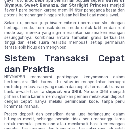
gaya futuristik. Beberapa permainan populer seperti
Gates of
Olympus
,
Sweet Bonanza
, dan
Starlight Princess
menjadi
favorit para pemain karena memiliki fitur pengganda besar dan
potensi kemenangan hingga ratusan kali lipat dari modal awal.
Selain itu, pemain juga bisa menikmati permainan slot dengan
berbagai mode, termasuk demo mode untuk latihan dan real
mode bagi mereka yang ingin merasakan sensasi kemenangan
sesungguhnya. Kombinasi antara tampilan grafis berkualitas
tinggi dan efek suara realistis membuat setiap permainan
terasa lebih hidup dan menghibur.
Sistem Transaksi Cepat
dan Praktis
NEYMAR88 memahami pentingnya kenyamanan dalam
bertransaksi. Oleh karena itu, situs ini menyediakan berbagai
metode pembayaran yang mudah dan cepat, termasuk transfer
bank, e-wallet, serta
deposit via QRIS
. Metode QRIS menjadi
pilihan utama karena memungkinkan pemain melakukan deposit
dengan cepat hanya melalui pemindaian kode, tanpa perlu
konfirmasi manual.
Proses deposit dan penarikan dana juga berlangsung dalam
hitungan menit, sehingga pemain tidak perlu menunggu lama
untuk memulai permainan atau menikmati hasil kemenangan
mereka. Transparansi dan kecepatan transaksi menjadi salah