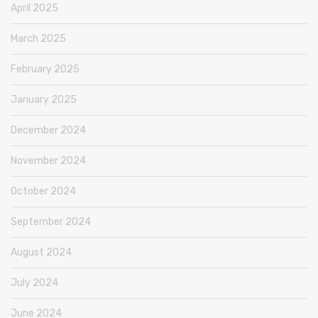
April 2025
March 2025
February 2025
January 2025
December 2024
November 2024
October 2024
September 2024
August 2024
July 2024
June 2024