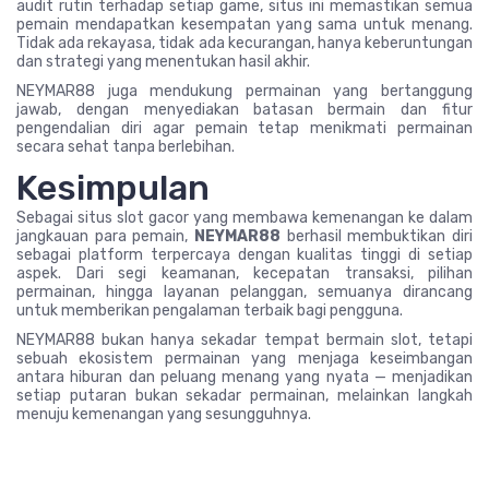
audit rutin terhadap setiap game, situs ini memastikan semua
pemain mendapatkan kesempatan yang sama untuk menang.
Tidak ada rekayasa, tidak ada kecurangan, hanya keberuntungan
dan strategi yang menentukan hasil akhir.
NEYMAR88 juga mendukung permainan yang bertanggung
jawab, dengan menyediakan batasan bermain dan fitur
pengendalian diri agar pemain tetap menikmati permainan
secara sehat tanpa berlebihan.
Kesimpulan
Sebagai situs slot gacor yang membawa kemenangan ke dalam
jangkauan para pemain,
NEYMAR88
berhasil membuktikan diri
sebagai platform terpercaya dengan kualitas tinggi di setiap
aspek. Dari segi keamanan, kecepatan transaksi, pilihan
permainan, hingga layanan pelanggan, semuanya dirancang
untuk memberikan pengalaman terbaik bagi pengguna.
NEYMAR88 bukan hanya sekadar tempat bermain slot, tetapi
sebuah ekosistem permainan yang menjaga keseimbangan
antara hiburan dan peluang menang yang nyata — menjadikan
setiap putaran bukan sekadar permainan, melainkan langkah
menuju kemenangan yang sesungguhnya.