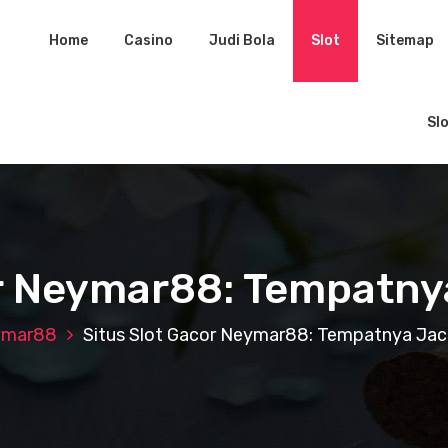
Home
Casino
Judi Bola
Slot
Sitemap
Sl
or Neymar88: Tempatny
ymar88
Situs Slot Gacor Neymar88: Tempatnya Jac