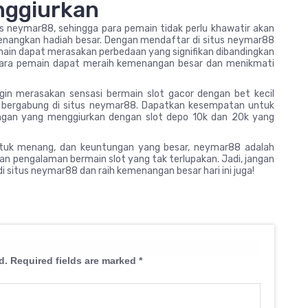
nggiurkan
us neymar88, sehingga para pemain tidak perlu khawatir akan
nangkan hadiah besar. Dengan mendaftar di situs neymar88
ain dapat merasakan perbedaan yang signifikan dibandingkan
 para pemain dapat meraih kemenangan besar dan menikmati
gin merasakan sensasi bermain slot gacor dengan bet kecil
 bergabung di situs neymar88. Dapatkan kesempatan untuk
gan yang menggiurkan dengan slot depo 10k dan 20k yang
ntuk menang, dan keuntungan yang besar, neymar88 adalah
kan pengalaman bermain slot yang tak terlupakan. Jadi, jangan
situs neymar88 dan raih kemenangan besar hari ini juga!
d.
Required fields are marked
*