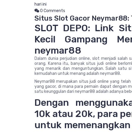
hari ini
0 Comments
Situs Slot Gacor Neymar88:
SLOT DEPO: Link Sit
Kecil Gampang Men
neymar88
Dalam dunia perjudian online, slot menjadi salah
orang. Karena itu, banyak situs judi online berl
yang menarik dan menguntungkan. Salah satu sit
kemudahan untuk menang adalah neymar88.
Neymar88 merupakan situs judi online yang telah
yang gacor, di mana para pemain dapat dengan m
satu keunggulan dari neymar88 adalah adanya beber
Dengan menggunakan
10k atau 20k, para p
untuk memenangkan j