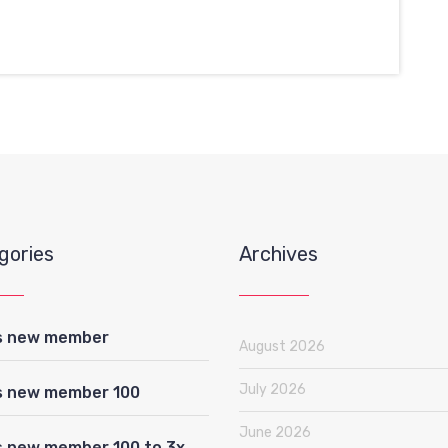
gories
Archives
s new member
August 2026
July 2026
s new member 100
June 2026
 new member 100 to 3x