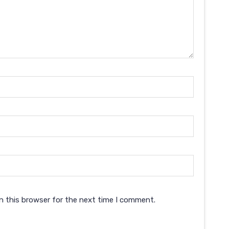
n this browser for the next time I comment.