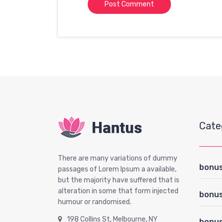
Cate
There are many variations of dummy
bonu
passages of Lorem Ipsum a available,
but the majority have suffered that is
alteration in some that form injected
bonu
humour or randomised.
198 Collins St, Melbourne, NY
bonus