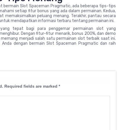
t bermain Slot Spaceman Pragmatic, ada beberapa tips-tips
mahami setiap fitur bonus yang ada dalam permainan. Kedua,
pat memaksimalkan peluang menang. Terakhir, pantau secara
ntuk mendapatkan informasi terbaru tentang permainan ini.
 yang tepat bagi para penggemar permainan slot yang
enghibur. Dengan fitur-fitur menarik, bonus 200%, dan demo
memang menjadi salah satu permainan slot terbaik saat ini.
n Anda dengan bermain Slot Spaceman Pragmatic dan raih
d.
Required fields are marked
*