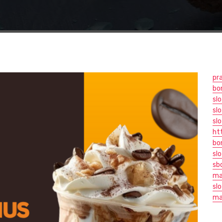
pr
bo
slo
slo
sl
htt
bo
slo
sb
ma
sl
ma