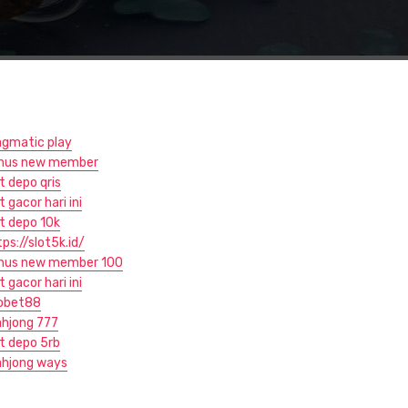
agmatic play
nus new member
t depo qris
t gacor hari ini
ot depo 10k
ps://slot5k.id/
nus new member 100
t gacor hari ini
obet88
hjong 777
ot depo 5rb
hjong ways