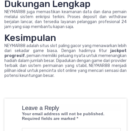
Dukungan Lengkap
NEYMAR88 juga memastikan keamanan data dan dana pemain
melalui sistem enkripsi terkini. Proses deposit dan withdraw
berjalan lancar, dan tersedia layanan pelanggan profesional 24
jam yang siap membantu kapan saja.
Kesimpulan
NEYMAR88 adalah situs slot paling gacor yang menawarkan lebih
dari sekadar game biasa. Dengan hadirnya fitur
jackpot
progresif
, pemain memiliki peluang nyata untuk memenangkan
hadiah dalam jumlah besar. Dipadukan dengan game dari provider
terbaik dan sistem permainan yang stabil, NEYMAR88 menjadi
pilihan ideal untuk pencinta slot online yang mencari sensasi dan
potensi keuntungan besar.
Leave a Reply
Your email address will not be published.
Required fields are marked
*