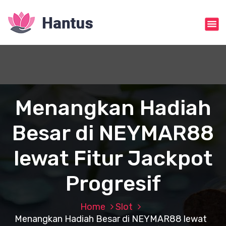
S
k
i
p
t
o
c
o
n
Menangkan Hadiah
t
e
Besar di NEYMAR88
n
t
lewat Fitur Jackpot
Progresif
Home
Slot
Menangkan Hadiah Besar di NEYMAR88 lewat