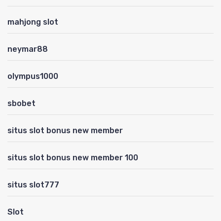
mahjong slot
neymar88
olympus1000
sbobet
situs slot bonus new member
situs slot bonus new member 100
situs slot777
Slot