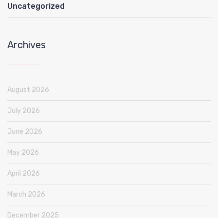
Uncategorized
Archives
August 2026
July 2026
June 2026
May 2026
April 2026
March 2026
December 2025