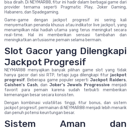
bisa diraih. Di NEYMAR88, fitur ini hadir dalam berbagai game dari
provider ternama seperti Pragmatic Play, Joker Gaming,
Habanero, dan Spadegaming.
Game-game dengan jackpot progresif ini sering kali
menyematkan penanda khusus atau indikator live jackpot, yang
menampilkan nilai hadiah utama yang terus meningkat secara
real-time. Hal ini memberikan sensasi tambahan dan
meningkatkan antusiasme pemain selama bermain.
Slot Gacor yang Dilengkapi
Jackpot Progresif
NEYMAR88 menyajikan banyak pilihan game slot yang tidak
hanya gacor dari sisi RTP, tetapi juga dilengkapi fitur
jackpot
progresif
. Beberapa game populer seperti
Jackpot Raiders
,
Caishen’s Cash
, dan
Joker’s Jewels Progressive
menjadi
favorit para pemain karena sudah terbukti memberikan
kemenangan besar secara konsisten.
Dengan kombinasi volatilitas tinggi, fitur bonus, dan sistem
jackpot progresif, permainan di NEYMAR88 menjadi lebih menarik
dan penuh potensi keuntungan besar.
Sistem Aman dan