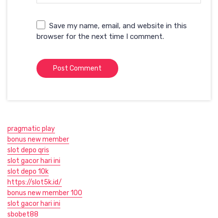
Save my name, email, and website in this
browser for the next time I comment.
pragmatic play
bonus new member
slot depo qris
slot gacor hari ini
slot depo 10k
https://slot5k.id/
bonus new member 100
slot gacor hari ini
sbobet88