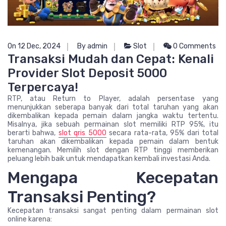
On 12 Dec, 2024
By admin
Slot
0 Comments
Transaksi Mudah dan Cepat: Kenali
Provider Slot Deposit 5000
Terpercaya!
RTP, atau Return to Player, adalah persentase yang
menunjukkan seberapa banyak dari total taruhan yang akan
dikembalikan kepada pemain dalam jangka waktu tertentu.
Misalnya, jika sebuah permainan slot memiliki RTP 95%, itu
berarti bahwa,
slot qris 5000
secara rata-rata, 95% dari total
taruhan akan dikembalikan kepada pemain dalam bentuk
kemenangan. Memilih slot dengan RTP tinggi memberikan
peluang lebih baik untuk mendapatkan kembali investasi Anda.
Mengapa Kecepatan
Transaksi Penting?
Kecepatan transaksi sangat penting dalam permainan slot
online karena: