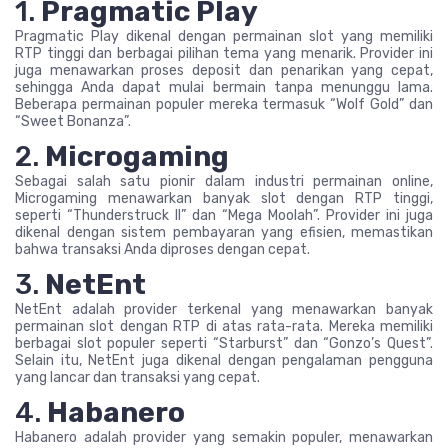
1.
Pragmatic Play
Pragmatic Play dikenal dengan permainan slot yang memiliki
RTP tinggi dan berbagai pilihan tema yang menarik. Provider ini
juga menawarkan proses deposit dan penarikan yang cepat,
sehingga Anda dapat mulai bermain tanpa menunggu lama.
Beberapa permainan populer mereka termasuk “Wolf Gold” dan
“Sweet Bonanza”.
2.
Microgaming
Sebagai salah satu pionir dalam industri permainan online,
Microgaming menawarkan banyak slot dengan RTP tinggi,
seperti “Thunderstruck II” dan “Mega Moolah”. Provider ini juga
dikenal dengan sistem pembayaran yang efisien, memastikan
bahwa transaksi Anda diproses dengan cepat.
3.
NetEnt
NetEnt adalah provider terkenal yang menawarkan banyak
permainan slot dengan RTP di atas rata-rata. Mereka memiliki
berbagai slot populer seperti “Starburst” dan “Gonzo’s Quest”.
Selain itu, NetEnt juga dikenal dengan pengalaman pengguna
yang lancar dan transaksi yang cepat.
4.
Habanero
Habanero adalah provider yang semakin populer, menawarkan