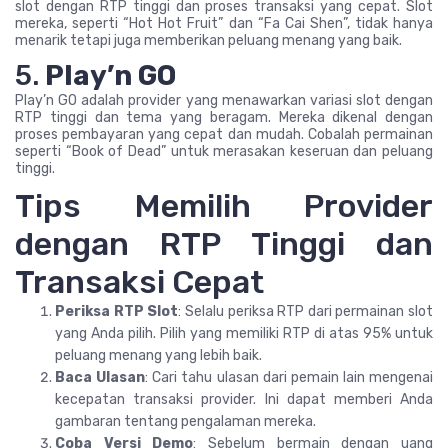
slot dengan RTP tinggi dan proses transaksi yang cepat. Slot
mereka, seperti “Hot Hot Fruit” dan “Fa Cai Shen”, tidak hanya
menarik tetapi juga memberikan peluang menang yang baik.
5.
Play’n GO
Play’n GO adalah provider yang menawarkan variasi slot dengan
RTP tinggi dan tema yang beragam. Mereka dikenal dengan
proses pembayaran yang cepat dan mudah. Cobalah permainan
seperti “Book of Dead” untuk merasakan keseruan dan peluang
tinggi.
Tips Memilih Provider
dengan RTP Tinggi dan
Transaksi Cepat
Periksa RTP Slot
: Selalu periksa RTP dari permainan slot
yang Anda pilih. Pilih yang memiliki RTP di atas 95% untuk
peluang menang yang lebih baik.
Baca Ulasan
: Cari tahu ulasan dari pemain lain mengenai
kecepatan transaksi provider. Ini dapat memberi Anda
gambaran tentang pengalaman mereka.
Coba Versi Demo
: Sebelum bermain dengan uang