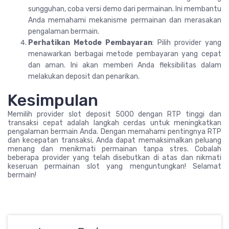
sungguhan, coba versi demo dari permainan. Ini membantu
Anda memahami mekanisme permainan dan merasakan
pengalaman bermain.
Perhatikan Metode Pembayaran
: Pilih provider yang
menawarkan berbagai metode pembayaran yang cepat
dan aman. Ini akan memberi Anda fleksibilitas dalam
melakukan deposit dan penarikan.
Kesimpulan
Memilih provider slot deposit 5000 dengan RTP tinggi dan
transaksi cepat adalah langkah cerdas untuk meningkatkan
pengalaman bermain Anda. Dengan memahami pentingnya RTP
dan kecepatan transaksi, Anda dapat memaksimalkan peluang
menang dan menikmati permainan tanpa stres. Cobalah
beberapa provider yang telah disebutkan di atas dan nikmati
keseruan permainan slot yang menguntungkan! Selamat
bermain!