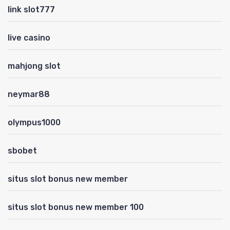
link slot777
live casino
mahjong slot
neymar88
olympus1000
sbobet
situs slot bonus new member
situs slot bonus new member 100