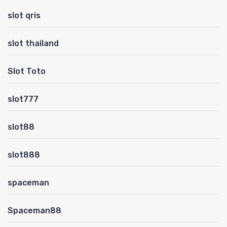
slot qris
slot thailand
Slot Toto
slot777
slot88
slot888
spaceman
Spaceman88