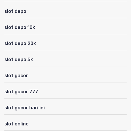
slot depo
slot depo 10k
slot depo 20k
slot depo 5k
slot gacor
slot gacor 777
slot gacor hari ini
slot online