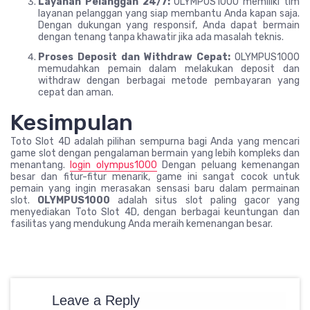
Layanan Pelanggan 24/7:
OLYMPUS1000 memiliki tim
layanan pelanggan yang siap membantu Anda kapan saja.
Dengan dukungan yang responsif, Anda dapat bermain
dengan tenang tanpa khawatir jika ada masalah teknis.
Proses Deposit dan Withdraw Cepat:
OLYMPUS1000
memudahkan pemain dalam melakukan deposit dan
withdraw dengan berbagai metode pembayaran yang
cepat dan aman.
Kesimpulan
Toto Slot 4D adalah pilihan sempurna bagi Anda yang mencari
game slot dengan pengalaman bermain yang lebih kompleks dan
menantang.
login olympus1000
Dengan peluang kemenangan
besar dan fitur-fitur menarik, game ini sangat cocok untuk
pemain yang ingin merasakan sensasi baru dalam permainan
slot.
OLYMPUS1000
adalah situs slot paling gacor yang
menyediakan Toto Slot 4D, dengan berbagai keuntungan dan
fasilitas yang mendukung Anda meraih kemenangan besar.
Leave a Reply