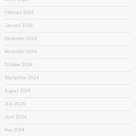
February 2025
January 2025
December 2024
November 2024
October 2024
September 2024
August 2024
July 2024
June 2024
May 2024