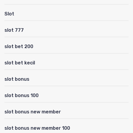
Slot
slot 777
slot bet 200
slot bet kecil
slot bonus
slot bonus 100
slot bonus new member
slot bonus new member 100