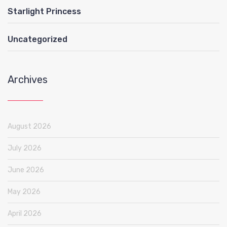
Starlight Princess
Uncategorized
Archives
August 2026
July 2026
June 2026
May 2026
April 2026