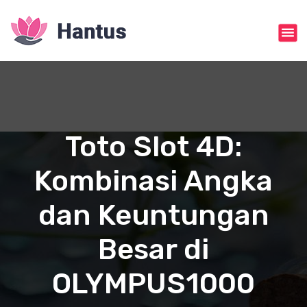
S
k
i
p
t
o
c
o
n
Toto Slot 4D:
t
e
Kombinasi Angka
n
t
dan Keuntungan
Besar di
OLYMPUS1000