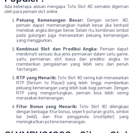
Ada beberapa alasan mengapa Toto Slot 4D semakin digemari
oleh para pemain slot online:
Peluang Kemenangan Besar:
Dengan sistem 4D,
pemain dapat memenangkan hadiah besar jika berhasil
menebak angka dengan benar. Selain itu, kombinasi simbol
pada gulungan juga menawarkan peluang kemenangan
yang menggiurkan.
Kombinasi Slot dan Prediksi Angka:
Pemain dapat
menikmati sensasi dua jenis permainan dalam satu game,
yaitu permainan slot biasa dan prediksi angka. Ini
memberikan pengalaman yang lebih seru dan penuh
tantangan.
RTP yang Menarik:
Toto Slot 4D sering kali menawarkan
RTP (Return to Player) yang lebih tinggi, memberikan
peluang kemenangan yang lebih baik bagi pemain. Dengan
RTP yang menguntungkan, pemain bisa lebih sering
merasakan kemenangan.
Fitur Bonus yang Menarik:
Toto Slot 4D dilengkapi
dengan berbagai fitur bonus, seperti putaran gratis, simbol
liar (wild), dan fitur pengganda (multiplier) yang
meningkatkan potensi kemenangan.