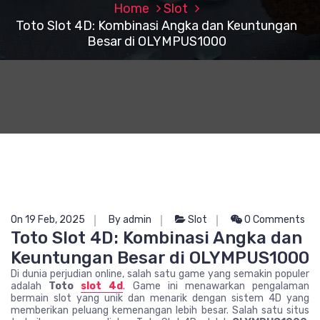
Home
Slot
Toto Slot 4D: Kombinasi Angka dan Keuntungan
Besar di OLYMPUS1000
On 19 Feb, 2025
By admin
Slot
0 Comments
Toto Slot 4D: Kombinasi Angka dan
Keuntungan Besar di OLYMPUS1000
Di dunia perjudian online, salah satu game yang semakin populer
adalah
Toto
slot 4d
. Game ini menawarkan pengalaman
bermain slot yang unik dan menarik dengan sistem 4D yang
memberikan peluang kemenangan lebih besar. Salah satu situs