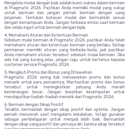
Mengelola modal dengan baik adalah kunci sukses dalam bermain
di Pragmatic 2026. Pastikan Anda memiliki modal yang cukup
untuk bermain dan jangan pernah bermain dengan uang
pinjaman. Tentukan batasan modal dan bermainlah sesuai
dengan kemampuan Anda. Jangan terbawa emosi saat bermain
dan selalu ingat untuk bermain dengan bijak.
4. Memahami Aturan dan Ketentuan Bermain
Sebelum mulai bermain di Pragmatic 2026, pastikan Anda telah
memahami aturan dan ketentuan bermain yang berlaku. Setiap
permainan memiliki aturan yang berbeda-beda, jadi pastikan
Anda memahami aturan tersebut sebelum mulai bermain. Jika
ada hal yang kurang jelas, jangan ragu untuk bertanya kepada
customer service Pragmatic 2026.
5. Mengikuti Promo dan Bonus yang Ditawarkan
Pragmatic 2026 sering kali menawarkan promo dan bonus
menarik untuk para pemainnya. Manfaatkan promo dan bonus
tersebut untuk meningkatkan peluang Anda meraih
kemenangan besar. Jangan lewatkan kesempatan untuk
mendapatkan hadiah-hadiah menarik dari Pragmatic 2026.
6. Bermain dengan Sikap Positif
Terakhir, bermainlah dengan sikap positif dan optimis. Jangan
pernah menyerah saat mengalami kekalahan, tetapi gunakan
sebagai pembelajaran untuk menjadi lebih baik. Bermainlah
dengan sikap yang positif dan percaya diri, karena sikap tersebut