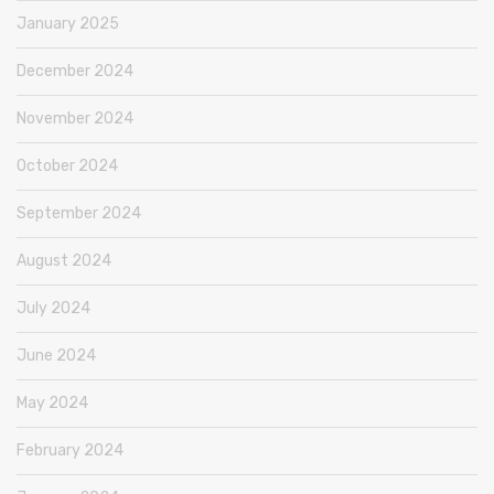
January 2025
December 2024
November 2024
October 2024
September 2024
August 2024
July 2024
June 2024
May 2024
February 2024