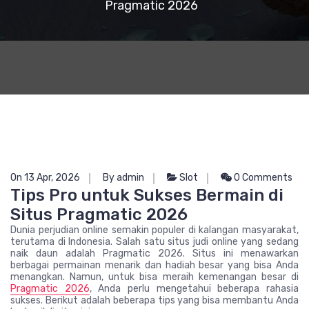
Pragmatic 2026
On 13 Apr, 2026
By admin
Slot
0 Comments
Tips Pro untuk Sukses Bermain di
Situs Pragmatic 2026
Dunia perjudian online semakin populer di kalangan masyarakat,
terutama di Indonesia. Salah satu situs judi online yang sedang
naik daun adalah Pragmatic 2026. Situs ini menawarkan
berbagai permainan menarik dan hadiah besar yang bisa Anda
menangkan. Namun, untuk bisa meraih kemenangan besar di
Pragmatic 2026
, Anda perlu mengetahui beberapa rahasia
sukses. Berikut adalah beberapa tips yang bisa membantu Anda