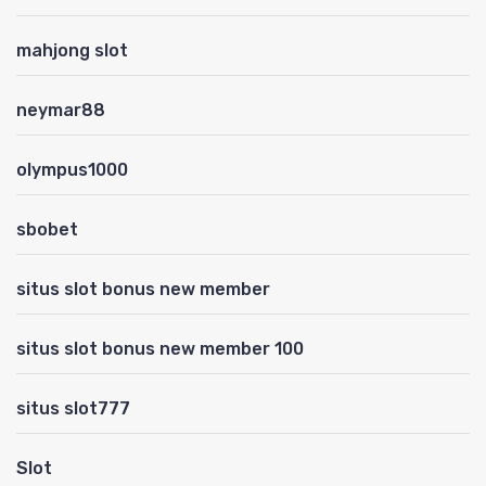
mahjong slot
neymar88
olympus1000
sbobet
situs slot bonus new member
situs slot bonus new member 100
situs slot777
Slot