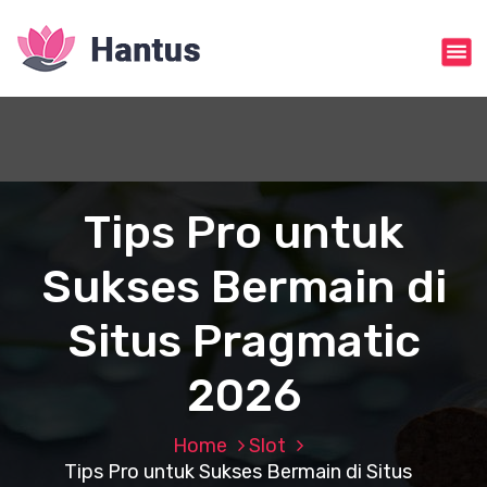
S
k
i
p
t
o
c
o
n
Tips Pro untuk
t
e
Sukses Bermain di
n
t
Situs Pragmatic
2026
Home
Slot
Tips Pro untuk Sukses Bermain di Situs