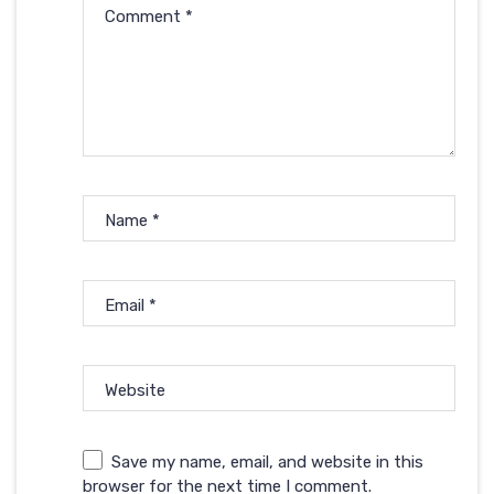
Comment
*
Name
*
Email
*
Website
Save my name, email, and website in this
browser for the next time I comment.