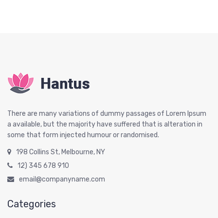
There are many variations of dummy passages of Lorem Ipsum
a available, but the majority have suffered that is alteration in
some that form injected humour or randomised.
198 Collins St, Melbourne, NY
12) 345 678 910
email@companyname.com
Categories