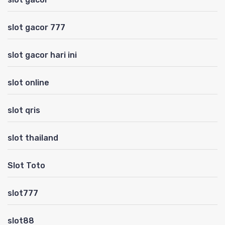
slot gacor 777
slot gacor hari ini
slot online
slot qris
slot thailand
Slot Toto
slot777
slot88