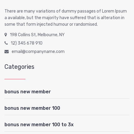
There are many variations of dummy passages of Lorem Ipsum
a available, but the majority have suffered that is alteration in
some that form injected humour or randomised.
198 Collins St, Melbourne, NY
12) 345 678 910
email@companyname.com
Categories
bonus new member
bonus new member 100
bonus new member 100 to 3x