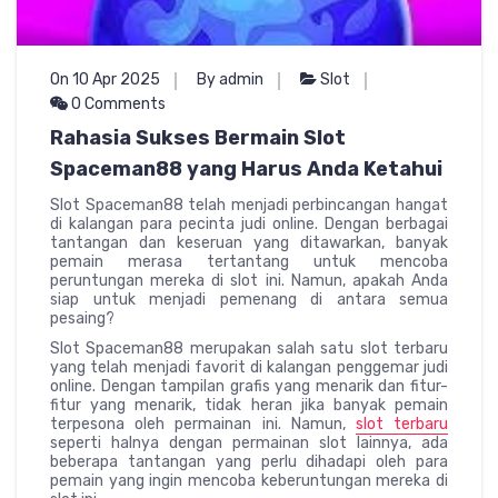
On 10 Apr 2025
By admin
Slot
0 Comments
Rahasia Sukses Bermain Slot
Spaceman88 yang Harus Anda Ketahui
Slot Spaceman88 telah menjadi perbincangan hangat
di kalangan para pecinta judi online. Dengan berbagai
tantangan dan keseruan yang ditawarkan, banyak
pemain merasa tertantang untuk mencoba
peruntungan mereka di slot ini. Namun, apakah Anda
siap untuk menjadi pemenang di antara semua
pesaing?
Slot Spaceman88 merupakan salah satu slot terbaru
yang telah menjadi favorit di kalangan penggemar judi
online. Dengan tampilan grafis yang menarik dan fitur-
fitur yang menarik, tidak heran jika banyak pemain
terpesona oleh permainan ini. Namun,
slot terbaru
seperti halnya dengan permainan slot lainnya, ada
beberapa tantangan yang perlu dihadapi oleh para
pemain yang ingin mencoba keberuntungan mereka di