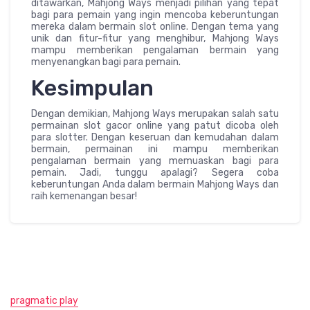
ditawarkan, Mahjong Ways menjadi pilihan yang tepat
bagi para pemain yang ingin mencoba keberuntungan
mereka dalam bermain slot online. Dengan tema yang
unik dan fitur-fitur yang menghibur, Mahjong Ways
mampu memberikan pengalaman bermain yang
menyenangkan bagi para pemain.
Kesimpulan
Dengan demikian, Mahjong Ways merupakan salah satu
permainan slot gacor online yang patut dicoba oleh
para slotter. Dengan keseruan dan kemudahan dalam
bermain, permainan ini mampu memberikan
pengalaman bermain yang memuaskan bagi para
pemain. Jadi, tunggu apalagi? Segera coba
keberuntungan Anda dalam bermain Mahjong Ways dan
raih kemenangan besar!
pragmatic play