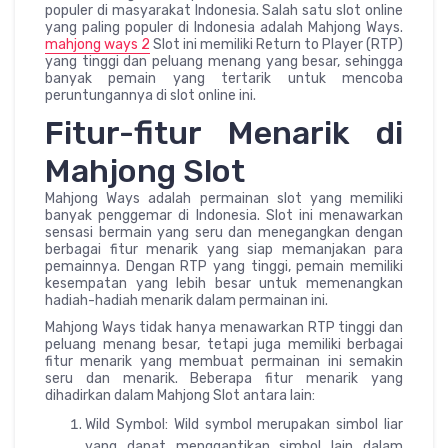
populer di masyarakat Indonesia. Salah satu slot online
yang paling populer di Indonesia adalah Mahjong Ways.
mahjong ways 2
Slot ini memiliki Return to Player (RTP)
yang tinggi dan peluang menang yang besar, sehingga
banyak pemain yang tertarik untuk mencoba
peruntungannya di slot online ini.
Fitur-fitur Menarik di
Mahjong Slot
Mahjong Ways adalah permainan slot yang memiliki
banyak penggemar di Indonesia. Slot ini menawarkan
sensasi bermain yang seru dan menegangkan dengan
berbagai fitur menarik yang siap memanjakan para
pemainnya. Dengan RTP yang tinggi, pemain memiliki
kesempatan yang lebih besar untuk memenangkan
hadiah-hadiah menarik dalam permainan ini.
Mahjong Ways tidak hanya menawarkan RTP tinggi dan
peluang menang besar, tetapi juga memiliki berbagai
fitur menarik yang membuat permainan ini semakin
seru dan menarik. Beberapa fitur menarik yang
dihadirkan dalam Mahjong Slot antara lain:
Wild Symbol: Wild symbol merupakan simbol liar
yang dapat menggantikan simbol lain dalam