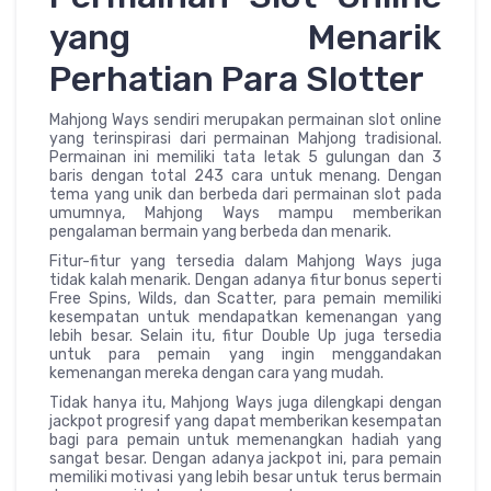
yang Menarik
Perhatian Para Slotter
Mahjong Ways sendiri merupakan permainan slot online
yang terinspirasi dari permainan Mahjong tradisional.
Permainan ini memiliki tata letak 5 gulungan dan 3
baris dengan total 243 cara untuk menang. Dengan
tema yang unik dan berbeda dari permainan slot pada
umumnya, Mahjong Ways mampu memberikan
pengalaman bermain yang berbeda dan menarik.
Fitur-fitur yang tersedia dalam Mahjong Ways juga
tidak kalah menarik. Dengan adanya fitur bonus seperti
Free Spins, Wilds, dan Scatter, para pemain memiliki
kesempatan untuk mendapatkan kemenangan yang
lebih besar. Selain itu, fitur Double Up juga tersedia
untuk para pemain yang ingin menggandakan
kemenangan mereka dengan cara yang mudah.
Tidak hanya itu, Mahjong Ways juga dilengkapi dengan
jackpot progresif yang dapat memberikan kesempatan
bagi para pemain untuk memenangkan hadiah yang
sangat besar. Dengan adanya jackpot ini, para pemain
memiliki motivasi yang lebih besar untuk terus bermain