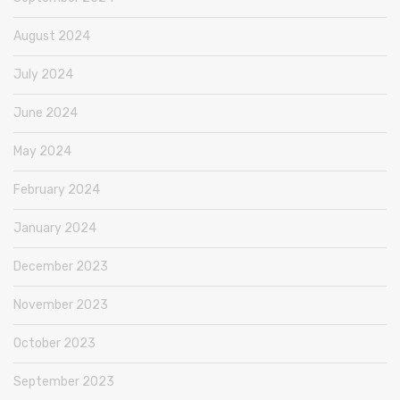
August 2024
July 2024
June 2024
May 2024
February 2024
January 2024
December 2023
November 2023
October 2023
September 2023