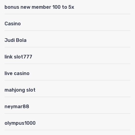
bonus new member 100 to 5x
Casino
Judi Bola
link slot777
live casino
mahjong slot
neymar88
olympus1000