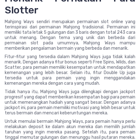
Slotter
Mahjong Ways sendiri merupakan permainan slot online yang
terinspirasi dari permainan Mahjong tradisional. Permainan ini
memiliki tata letak 5 gulungan dan 3 baris dengan total 243 cara
untuk menang. Dengan tema yang unik dan berbeda dari
permainan slot pada umumnya, Mahjong Ways mampu
memberikan pengalaman bermain yang berbeda dan menarik.
Fitur-fitur yang tersedia dalam Mahjong Ways juga tidak kalah
menarik. Dengan adanya fitur bonus seperti Free Spins, Wilds, dan
Scatter, para pemain memiliki kesempatan untuk mendapatkan
kemenangan yang lebih besar. Selain itu, fitur Double Up juga
tersedia untuk para pemain yang ingin menggandakan
kemenangan mereka dengan cara yang mudah.
Tidak hanya itu, Mahjong Ways juga dilengkapi dengan jackpot
progresif yang dapat memberikan kesempatan bagi para pemain
untuk memenangkan hadiah yang sangat besar. Dengan adanya
jackpot ini, para pemain memiliki motivasi yang lebih besar untuk
terus bermain dan mencari keberuntungan mereka.
Untuk memulai bermain Mahjong Ways, para pemain hanya perlu
melakukan deposit ke dalam akun mereka dan memilih jumlah
taruhan yang ingin mereka pasang. Setelah itu, para pemain
tinggal memutar gulungan dan menunggu hasil putaran mereka.