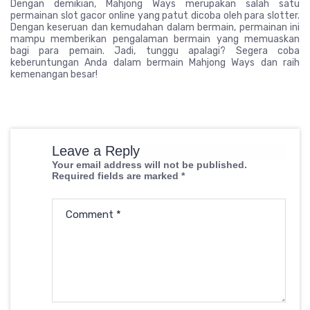
Dengan demikian, Mahjong Ways merupakan salah satu
permainan slot gacor online yang patut dicoba oleh para slotter.
Dengan keseruan dan kemudahan dalam bermain, permainan ini
mampu memberikan pengalaman bermain yang memuaskan
bagi para pemain. Jadi, tunggu apalagi? Segera coba
keberuntungan Anda dalam bermain Mahjong Ways dan raih
kemenangan besar!
Leave a Reply
Your email address will not be published.
Required fields are marked
*
Comment
*