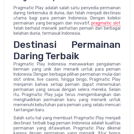
Pragmatic Play adalah salah satu penyedia permainan
daring terkemuka di dunia, dan telah menjadi destinasi
utama bagi para pemain Indonesia. Dengan koleksi
permainan yang beragam dan inovatif,
pragmatic slot
telah berhasil menarik perhatian pemain dari berbagai
belahan dunia, termasuk Indonesia.
Destinasi Permainan
Daring Terbaik
Pragmatic Play Indonesia menawarkan pengalaman
bermain yang unik dan menarik untuk para pemain
Indonesia. Dengan berbagai pilihan permainan mulai dari
slot online, live casino, hingga bingo, Pragmatic Play
menjamin bahwa setiap pemain dapat menemukan
permainan yang sesuai dengan selera mereka. Selain
itu, Pragmatic Play juga terus mengembangkan dan
menghadirkan permainan baru yang menarik untuk
memenuhi kebutuhan para pemain yang selalu mencari
tantangan baru.
Salah satu hal yang membuat Pragmatic Play menjadi
destinasi terbaik bagi pemain Indonesia adalah kualitas
permainan yang ditawarkan. Pragmatic Play dikenal
karena desain permainan yang menarik, fitur bonus