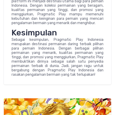
platform ini menjadi destinasi utama bagi para pemain
Indonesia. Dengan koleksi permainan yang beragam,
kualitas permainan yang tinggi, dan promosi yang
menggiurkan, Pragmatic Play mampu memenuhi
kebutuhan dan keinginan para pemain yang mencari
pengalaman bermain yang menarik dan menghibur.
Kesimpulan
Sebagai kesimpulan, Pragmatic Play Indonesia
merupakan destinasi permainan daring terbaik pilihan
para pemain Indonesia. Dengan berbagai pilihan
permainan yang menarik, kualitas permainan yang
tinggi, dan promosi yang menggiurkan, Pragmatic Play
membuktikan dirinya sebagai salah satu penyedia
permainan terbaik di dunia. Jadi, jangan ragu untuk
bergabung dengan Pragmatic Play Indonesia dan
rasakan pengalaman bermain yang tak terlupakan!