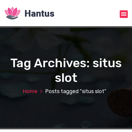
S
k
i
p
t
o
c
o
n
Tag Archives: situs
t
e
slot
n
t
Home
Posts tagged "situs slot"