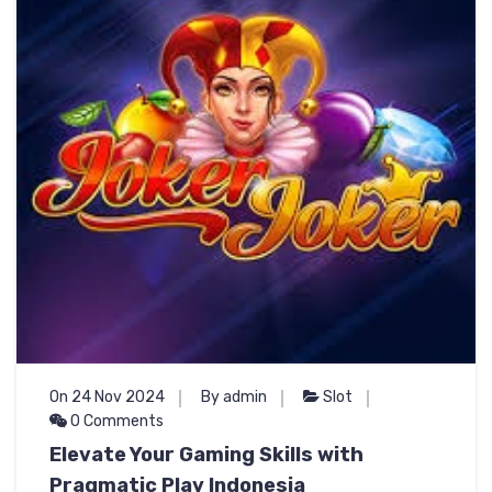
On 24 Nov 2024
By admin
Slot
0 Comments
Elevate Your Gaming Skills with
Pragmatic Play Indonesia