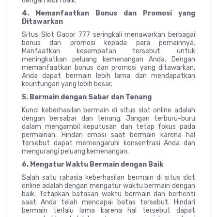
dengan lebih baik.
4. Memanfaatkan Bonus dan Promosi yang
Ditawarkan
Situs Slot Gacor 777 seringkali menawarkan berbagai
bonus dan promosi kepada para pemainnya.
Manfaatkan kesempatan tersebut untuk
meningkatkan peluang kemenangan Anda. Dengan
memanfaatkan bonus dan promosi yang ditawarkan,
Anda dapat bermain lebih lama dan mendapatkan
keuntungan yang lebih besar.
5. Bermain dengan Sabar dan Tenang
Kunci keberhasilan bermain di situs slot online adalah
dengan bersabar dan tenang. Jangan terburu-buru
dalam mengambil keputusan dan tetap fokus pada
permainan. Hindari emosi saat bermain karena hal
tersebut dapat memengaruhi konsentrasi Anda dan
mengurangi peluang kemenangan.
6. Mengatur Waktu Bermain dengan Baik
Salah satu rahasia keberhasilan bermain di situs slot
online adalah dengan mengatur waktu bermain dengan
baik. Tetapkan batasan waktu bermain dan berhenti
saat Anda telah mencapai batas tersebut. Hindari
bermain terlalu lama karena hal tersebut dapat