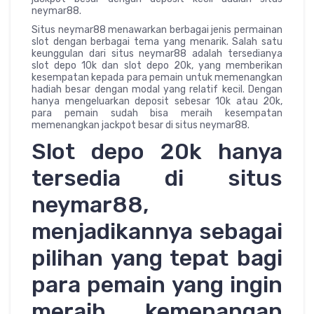
neymar88.
Situs neymar88 menawarkan berbagai jenis permainan
slot dengan berbagai tema yang menarik. Salah satu
keunggulan dari situs neymar88 adalah tersedianya
slot depo 10k dan slot depo 20k, yang memberikan
kesempatan kepada para pemain untuk memenangkan
hadiah besar dengan modal yang relatif kecil. Dengan
hanya mengeluarkan deposit sebesar 10k atau 20k,
para pemain sudah bisa meraih kesempatan
memenangkan jackpot besar di situs neymar88.
Slot depo 20k hanya
tersedia di situs
neymar88,
menjadikannya sebagai
pilihan yang tepat bagi
para pemain yang ingin
meraih kemenangan