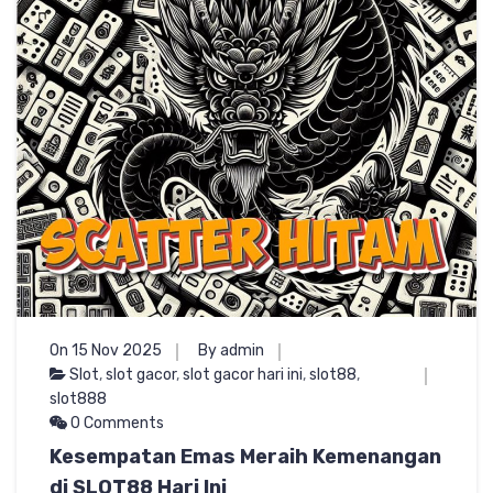
On 15 Nov 2025
By admin
Slot
,
slot gacor
,
slot gacor hari ini
,
slot88
,
slot888
0 Comments
Kesempatan Emas Meraih Kemenangan
di SLOT88 Hari Ini