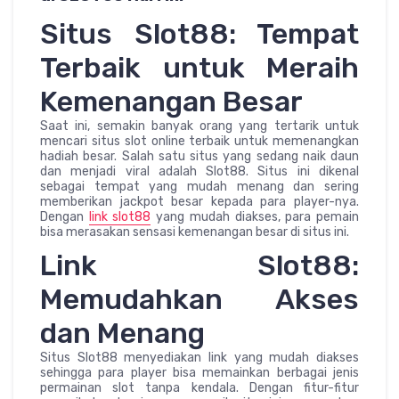
Situs Slot88: Tempat
Terbaik untuk Meraih
Kemenangan Besar
Saat ini, semakin banyak orang yang tertarik untuk
mencari situs slot online terbaik untuk memenangkan
hadiah besar. Salah satu situs yang sedang naik daun
dan menjadi viral adalah Slot88. Situs ini dikenal
sebagai tempat yang mudah menang dan sering
memberikan jackpot besar kepada para player-nya.
Dengan
link slot88
yang mudah diakses, para pemain
bisa merasakan sensasi kemenangan besar di situs ini.
Link Slot88:
Memudahkan Akses
dan Menang
Situs Slot88 menyediakan link yang mudah diakses
sehingga para player bisa memainkan berbagai jenis
permainan slot tanpa kendala. Dengan fitur-fitur