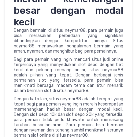
besar dengan modal
kecil
Dengan bermain di situs neymar88, para pemain juga
bisa merasakan perbedaan yang signifikan
dibandingkan dengan kompetitor lainnya. Situs
neymar88 menawarkan pengalaman bermain yang
aman, nyaman, dan menghibur bagi para pemainnya.
Bagi para pemain yang ingin mencari situs judi online
terpercaya yang menyediakan slot depo dengan bet
kecil dan peluang menang besar, situs neymar88
adalah pilihan yang tepat. Dengan berbagai jenis
permainan slot yang tersedia, para pemain bisa
menikmati berbagai macam tema dan fitur menarik
dalam bermain slot di situs neymar88.
Dengan kata lain, situs neymar88 adalah tempat yang
tepat bagi para pemain yang ingin meraih kesempatan
memenangkan hadiah besar dengan modal kecil.
Dengan slot depo 10k dan slot depo 20k yang tersedia,
para pemain tidak perlu khawatir untuk memasang
taruhan besar-besaran. Para pemain bisa bermain
dengan nyaman dan tenang, sambil menikmati serunya
bermain slot online di situs neymar88.