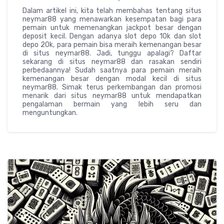
Dalam artikel ini, kita telah membahas tentang situs
neymar88 yang menawarkan kesempatan bagi para
pemain untuk memenangkan jackpot besar dengan
deposit kecil. Dengan adanya slot depo 10k dan slot
depo 20k, para pemain bisa meraih kemenangan besar
di situs neymar88. Jadi, tunggu apalagi? Daftar
sekarang di situs neymar88 dan rasakan sendiri
perbedaannya! Sudah saatnya para pemain meraih
kemenangan besar dengan modal kecil di situs
neymar88. Simak terus perkembangan dan promosi
menarik dari situs neymar88 untuk mendapatkan
pengalaman bermain yang lebih seru dan
menguntungkan.