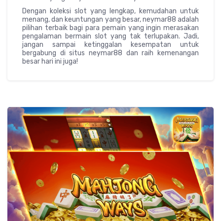
Dengan koleksi slot yang lengkap, kemudahan untuk
menang, dan keuntungan yang besar, neymar88 adalah
pilihan terbaik bagi para pemain yang ingin merasakan
pengalaman bermain slot yang tak terlupakan. Jadi,
jangan sampai ketinggalan kesempatan untuk
bergabung di situs neymar88 dan raih kemenangan
besar hari ini juga!