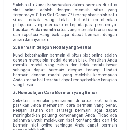
Salah satu kunci keberhasilan dalam bermain di situs
slot online adalah dengan memilih situs yang
terpercaya. Situs Slot Gacor 777 merupakan salah satu
situs terbaik yang telah terbukti memberikan
pelayanan yang memuaskan kepada para pemainnya.
Pastikan Anda memilih situs yang memiliki lisensi resmi
dan reputasi yang baik agar dapat bermain dengan
aman dan nyaman.
2. Bermain dengan Modal yang Sesuai
Kunci keberhasilan bermain di situs slot online adalah
dengan mengelola modal dengan bijak. Pastikan Anda
memiliki modal yang cukup dan tidak terlalu besar
sehingga dapat bermain dengan tenang. Hindari
bermain dengan modal yang melebihi kemampuan
Anda karena hal tersebut dapat menyebabkan kerugian
yang besar.
3. Mempelajari Cara Bermain yang Benar
Sebelum memulai permainan di situs slot online,
pastikan Anda memahami cara bermain yang benar.
Pelajari aturan dan strategi bermain agar dapat
meningkatkan peluang kemenangan Anda. Tidak ada
salahnya untuk melakukan riset tentang tips dan trik
bermain slot online sehingga Anda dapat bermain