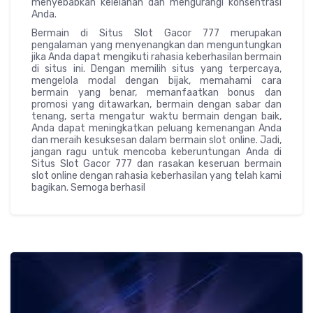
menyebabkan kelelahan dan mengurangi konsentrasi
Anda.
Bermain di Situs Slot Gacor 777 merupakan
pengalaman yang menyenangkan dan menguntungkan
jika Anda dapat mengikuti rahasia keberhasilan bermain
di situs ini. Dengan memilih situs yang terpercaya,
mengelola modal dengan bijak, memahami cara
bermain yang benar, memanfaatkan bonus dan
promosi yang ditawarkan, bermain dengan sabar dan
tenang, serta mengatur waktu bermain dengan baik,
Anda dapat meningkatkan peluang kemenangan Anda
dan meraih kesuksesan dalam bermain slot online. Jadi,
jangan ragu untuk mencoba keberuntungan Anda di
Situs Slot Gacor 777 dan rasakan keseruan bermain
slot online dengan rahasia keberhasilan yang telah kami
bagikan. Semoga berhasil