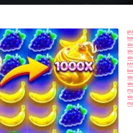
pr
bo
slo
slo
sl
htt
bo
slo
sb
ma
sl
ma