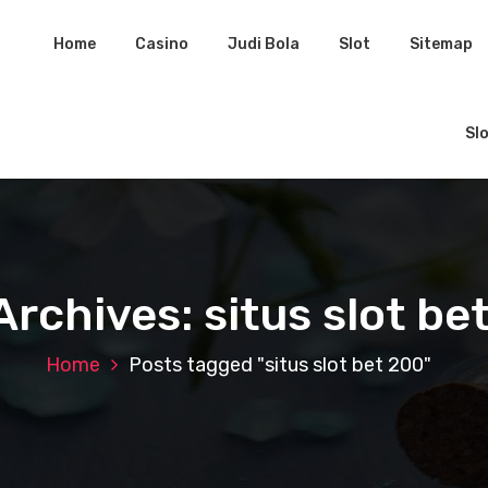
Home
Casino
Judi Bola
Slot
Sitemap
Sl
Archives: situs slot be
Home
Posts tagged "situs slot bet 200"