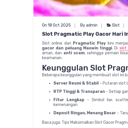
On 18 Oct 2025
By admin
Slot
Slot Pragmatic Play Gacor Hari 
Slot online dari
Pragmatic Play
kini menja
gacor dan peluang Maxwin tinggi
. Di
slot
aman, dan
anti scam
, sehingga pemain bis
keamanan.
Keunggulan Slot Prag
Beberapa keunggulan yang membuat slot ini ba
Server Resmi & Stabil
– Putaran slot 
RTP Tinggi & Transparan
– Setiap ga
Fitur Lengkap
– Simbol liar, scatte
kemenangan.
Deposit Ringan, Menang Besar
– Taru
Baca juga: Tips Maksimalkan Slot Gacor Pragm