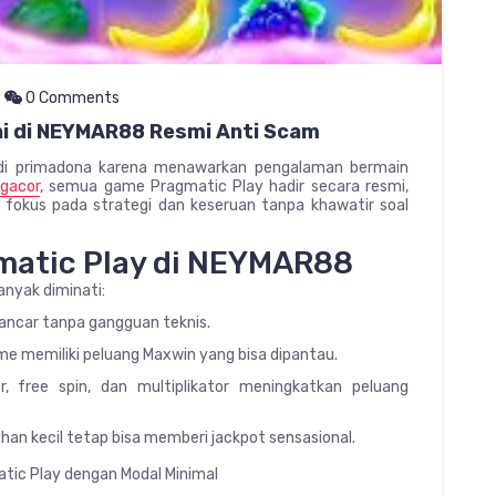
0 Comments
Ini di NEYMAR88 Resmi Anti Scam
di primadona karena menawarkan pengalaman bermain
 gacor
, semua game Pragmatic Play hadir secara resmi,
a fokus pada strategi dan keseruan tanpa khawatir soal
matic Play di NEYMAR88
nyak diminati:
lancar tanpa gangguan teknis.
me memiliki peluang Maxwin yang bisa dipantau.
r, free spin, dan multiplikator meningkatkan peluang
han kecil tetap bisa memberi jackpot sensasional.
atic Play dengan Modal Minimal