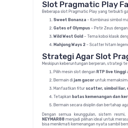
Slot Pragmatic Play F
Beberapa slot Pragmatic Play yang terbukti g
Sweet Bonanza
– Kombinasi simbol m
Gates of Olympus
– Petir Zeus dengan 
Wild West Gold
– Tema koboi klasik deng
Mahjong Ways 2
– Scatter hitam lege
Strategi Agar Slot Pr
Meskipun keberuntungan berperan, strategi tet
Pilih mesin slot dengan
RTP live tinggi
a
Bermain di
jam gacor
untuk memaksimal
Manfaatkan fitur
scatter, simbol liar,
Tetapkan
batas kemenangan dan ker
Bermain secara disiplin dan bertahap aga
Dengan semua keunggulan, sistem resmi,
NEYMAR88
menjadi pilihan ideal untuk mera
bisa menikmati kemenangan nyata sambil berm