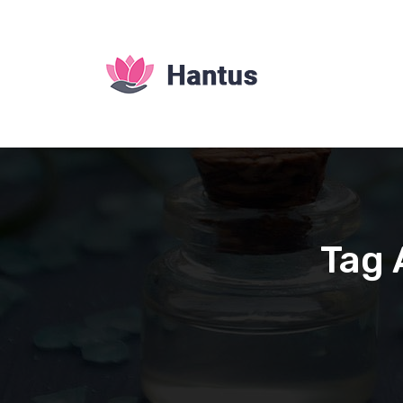
S
k
i
p
t
o
c
o
n
t
e
n
Tag 
t