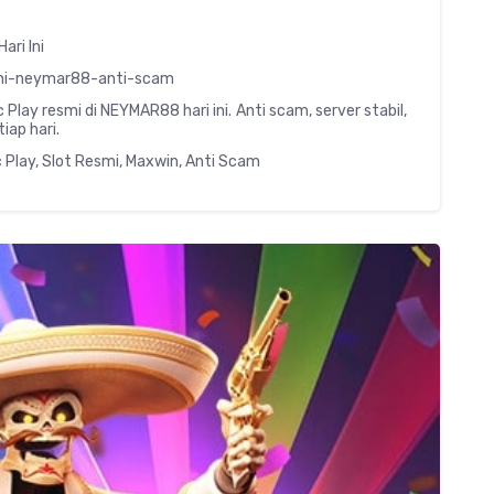
ari Ini
ini-neymar88-anti-scam
Play resmi di NEYMAR88 hari ini. Anti scam, server stabil,
iap hari.
Play, Slot Resmi, Maxwin, Anti Scam