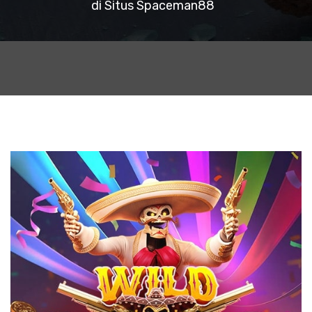
di Situs Spaceman88