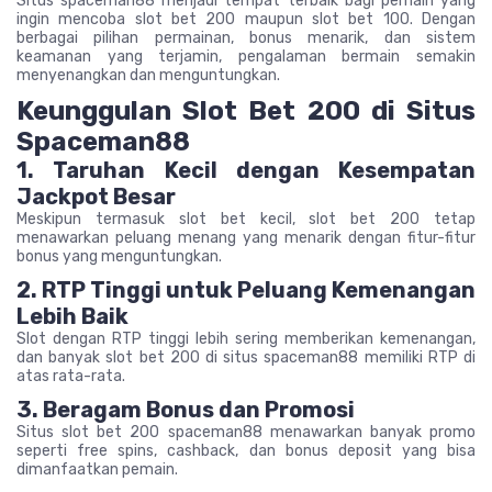
Situs spaceman88 menjadi tempat terbaik bagi pemain yang
ingin mencoba slot bet 200 maupun slot bet 100. Dengan
berbagai pilihan permainan, bonus menarik, dan sistem
keamanan yang terjamin, pengalaman bermain semakin
menyenangkan dan menguntungkan.
Keunggulan Slot Bet 200 di Situs
Spaceman88
1. Taruhan Kecil dengan Kesempatan
Jackpot Besar
Meskipun termasuk slot bet kecil, slot bet 200 tetap
menawarkan peluang menang yang menarik dengan fitur-fitur
bonus yang menguntungkan.
2. RTP Tinggi untuk Peluang Kemenangan
Lebih Baik
Slot dengan RTP tinggi lebih sering memberikan kemenangan,
dan banyak slot bet 200 di situs spaceman88 memiliki RTP di
atas rata-rata.
3. Beragam Bonus dan Promosi
Situs slot bet 200 spaceman88 menawarkan banyak promo
seperti free spins, cashback, dan bonus deposit yang bisa
dimanfaatkan pemain.