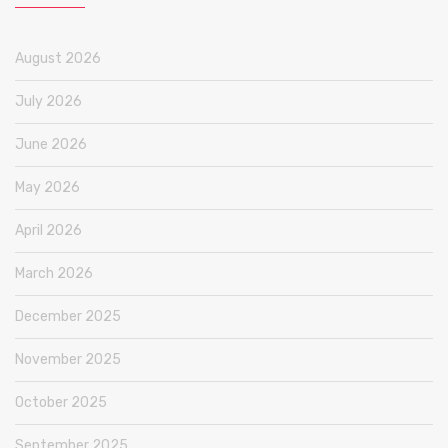
August 2026
July 2026
June 2026
May 2026
April 2026
March 2026
December 2025
November 2025
October 2025
September 2025