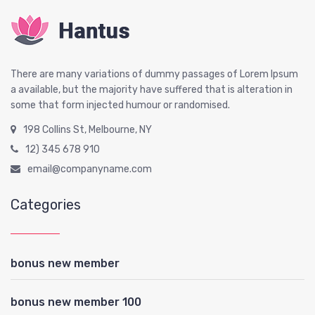
There are many variations of dummy passages of Lorem Ipsum
a available, but the majority have suffered that is alteration in
some that form injected humour or randomised.
198 Collins St, Melbourne, NY
12) 345 678 910
email@companyname.com
Categories
bonus new member
bonus new member 100