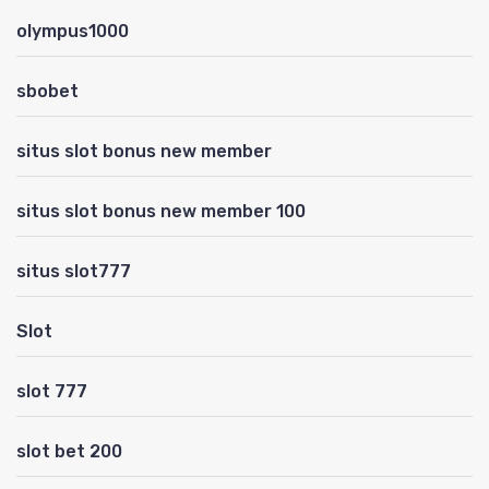
olympus1000
sbobet
situs slot bonus new member
situs slot bonus new member 100
situs slot777
Slot
slot 777
slot bet 200