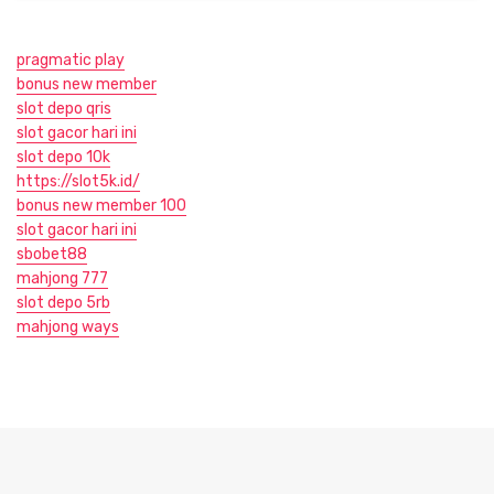
pragmatic play
bonus new member
slot depo qris
slot gacor hari ini
slot depo 10k
https://slot5k.id/
bonus new member 100
slot gacor hari ini
sbobet88
mahjong 777
slot depo 5rb
mahjong ways