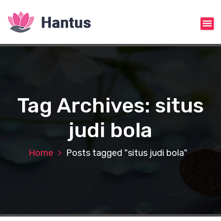
S
k
i
p
t
o
c
o
n
Tag Archives: situs
t
e
judi bola
n
t
Home
Posts tagged "situs judi bola"