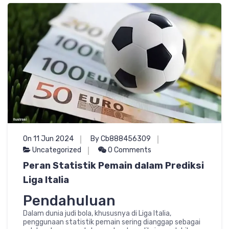
On 11 Jun 2024
By Cb888456309
Uncategorized
0 Comments
Peran Statistik Pemain dalam Prediksi
Liga Italia
Pendahuluan
Dalam dunia judi bola, khususnya di Liga Italia,
penggunaan statistik pemain sering dianggap sebagai