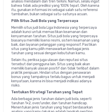
analisis mendalam dan tren terkini. Namun, selalu ingat
bahwa tidak ada prediksi yang 100% tepat. Oleh karena
itu, gunakan informasi ini sebagai salah satu referensi
tambahan, bukan sebagai satu-satunya acuan.
Pilih Situs Judi Bola yang Terpercaya
Memilih situs judi bola Liga Indonesia yang terpercaya
adalah kunci untuk memastikan keamanan dan
kenyamanan taruhan. Situs judi bola yang terpercaya
biasanya memiliki lisensi resmi, sistem keamanan yang
baik, dan layanan pelanggan yang responsif. Pastikan
situs yang kamu pilih menawarkan berbagai jenis
taruhan yang sesuai dengan kebutuhan kamu.
Selain itu, periksa juga ulasan dan reputasi situs
tersebut dari pengguna lain. Situs yang baik akan
memiliki banyak ulasan positif dan tidak terlibat dalam
praktik penipuan. Hindari situs dengan penawaran
bonus yang tampaknya terlalu bagus untuk menjadi
kenyataan, karena ini bisa menjadi indikasi adanya
risiko.
Tentukan Strategi Taruhan yang Tepat
Ada berbagai jenis taruhan dalam judi bola, seperti
taruhan 1×2, over/under, dan taruhan handicap.
Menentukan jenis taruhan yang tepat berdasarkan
analisis yang kamu lakukan adalah langkah penting