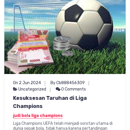
On 2 Jun 2024
By Cb888456309
Uncategorized
0 Comments
Kesuksesan Taruhan di Liga
Champions
judi bola liga champions
Liga Champions UEFA telah menjadi sorotan utama di
dunia sepak bola, tidak hanya karena pertandingan