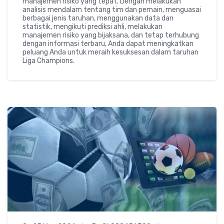
manajemen risiko yang tepat. Dengan melakukan
analisis mendalam tentang tim dan pemain, menguasai
berbagai jenis taruhan, menggunakan data dan
statistik, mengikuti prediksi ahli, melakukan
manajemen risiko yang bijaksana, dan tetap terhubung
dengan informasi terbaru, Anda dapat meningkatkan
peluang Anda untuk meraih kesuksesan dalam taruhan
Liga Champions.