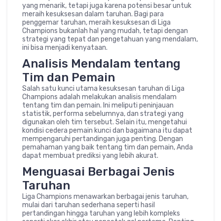
yang menarik, tetapi juga karena potensi besar untuk
meraih kesuksesan dalam taruhan. Bagi para
penggemar taruhan, meraih kesuksesan di Liga
Champions bukanlah hal yang mudah, tetapi dengan
strategi yang tepat dan pengetahuan yang mendalam,
ini bisa menjadi kenyataan.
Analisis Mendalam tentang
Tim dan Pemain
Salah satu kunci utama kesuksesan taruhan di Liga
Champions adalah melakukan analisis mendalam
tentang tim dan pemain. Ini meliputi peninjauan
statistik, performa sebelumnya, dan strategi yang
digunakan oleh tim tersebut. Selain itu, mengetahui
kondisi cedera pemain kunci dan bagaimana itu dapat
mempengaruhi pertandingan juga penting. Dengan
pemahaman yang baik tentang tim dan pemain, Anda
dapat membuat prediksi yang lebih akurat.
Menguasai Berbagai Jenis
Taruhan
Liga Champions menawarkan berbagai jenis taruhan,
mulai dari taruhan sederhana seperti hasil
pertandingan hingga taruhan yang lebih kompleks