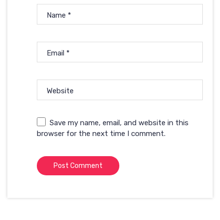
Name
*
Email
*
Website
Save my name, email, and website in this
browser for the next time I comment.