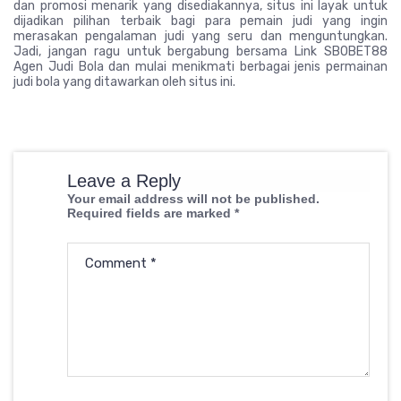
dan promosi menarik yang disediakannya, situs ini layak untuk
dijadikan pilihan terbaik bagi para pemain judi yang ingin
merasakan pengalaman judi yang seru dan menguntungkan.
Jadi, jangan ragu untuk bergabung bersama Link SBOBET88
Agen Judi Bola dan mulai menikmati berbagai jenis permainan
judi bola yang ditawarkan oleh situs ini.
Leave a Reply
Your email address will not be published.
Required fields are marked
*
Comment
*