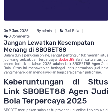
On 9 Jan, 2025
By admin
Judi Bola
0 Comments
Jangan Lewatkan Kesempatan
Menang di SBOBET88
Dalam dunia perjudian online, sangat penting untuk memilih situs
judi yang terbaik dan terpercaya.
sbobet88
Salah satu situs judi
online terbaik di tahun 2025 adalah Link SBOBET88 Agen Judi
Bola. Situs ini menawarkan berbagai jenis permainan judi bola
yang menarik dan mengasyikkan bagi para pemain judi online.
Keberuntungan di Situs
Link SBOBET88 Agen Judi
Bola Terpercaya 2025
SBOBET merupakan salah satu provider judi online terkemuka di