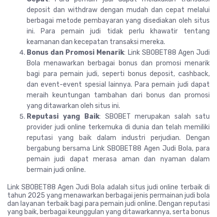
deposit dan withdraw dengan mudah dan cepat melalui
berbagai metode pembayaran yang disediakan oleh situs
ini. Para pemain judi tidak perlu khawatir tentang
keamanan dan kecepatan transaksi mereka.
Bonus dan Promosi Menarik
: Link SBOBET88 Agen Judi
Bola menawarkan berbagai bonus dan promosi menarik
bagi para pemain judi, seperti bonus deposit, cashback,
dan event-event spesial lainnya. Para pemain judi dapat
meraih keuntungan tambahan dari bonus dan promosi
yang ditawarkan oleh situs ini.
Reputasi yang Baik
: SBOBET merupakan salah satu
provider judi online terkemuka di dunia dan telah memiliki
reputasi yang baik dalam industri perjudian. Dengan
bergabung bersama Link SBOBET88 Agen Judi Bola, para
pemain judi dapat merasa aman dan nyaman dalam
bermain judi online.
Link SBOBET88 Agen Judi Bola adalah situs judi online terbaik di
tahun 2025 yang menawarkan berbagai jenis permainan judi bola
dan layanan terbaik bagi para pemain judi online. Dengan reputasi
yang baik, berbagai keunggulan yang ditawarkannya, serta bonus