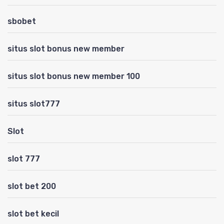
sbobet
situs slot bonus new member
situs slot bonus new member 100
situs slot777
Slot
slot 777
slot bet 200
slot bet kecil