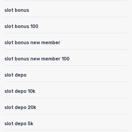
slot bonus
slot bonus 100
slot bonus new member
slot bonus new member 100
slot depo
slot depo 10k
slot depo 20k
slot depo 5k