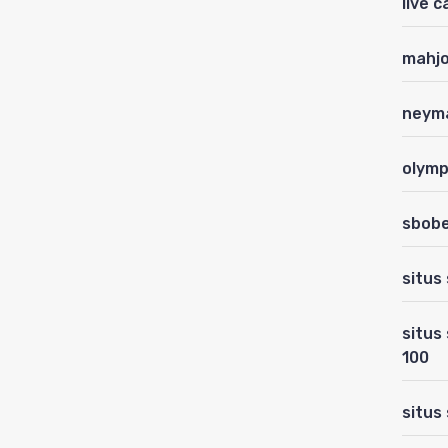
live c
mahjo
neym
olym
sbob
situs
situs
100
situs