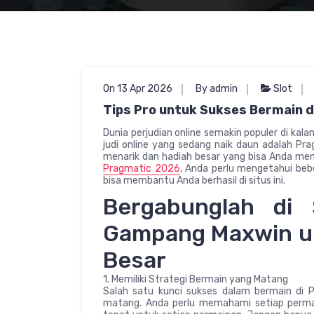
On 13 Apr 2026
By admin
Slot
Tips Pro untuk Sukses Bermain d
Dunia perjudian online semakin populer di kal
judi online yang sedang naik daun adalah Pr
menarik dan hadiah besar yang bisa Anda me
Pragmatic 2026
, Anda perlu mengetahui bebe
bisa membantu Anda berhasil di situs ini.
Bergabunglah di 
Gampang Maxwin u
Besar
1. Memiliki Strategi Bermain yang Matang
Salah satu kunci sukses dalam bermain di 
matang. Anda perlu memahami setiap permai