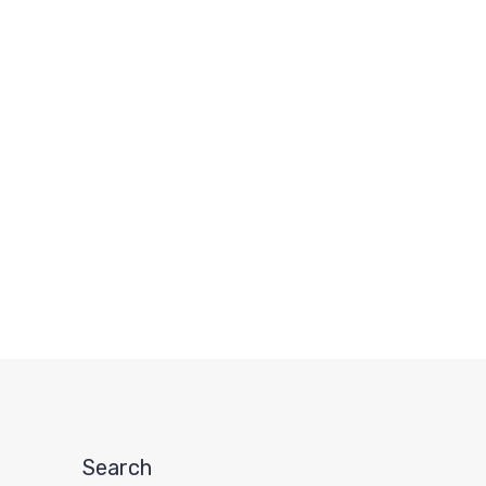
Search