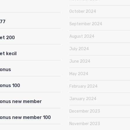
October 2024
777
September 2024
August 2024
bet 200
July 2024
et kecil
June 2024
bonus
May 2024
bonus 100
February 2024
January 2024
bonus new member
December 2023
bonus new member 100
November 2023