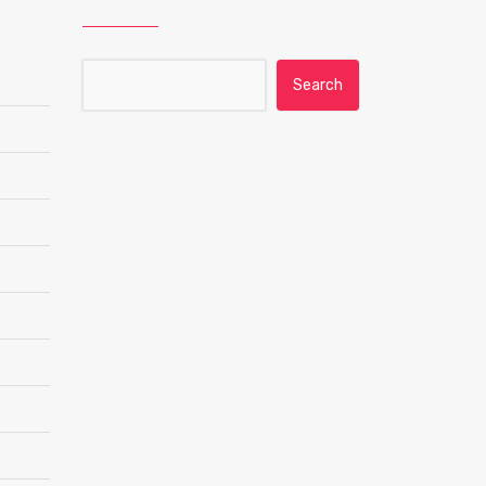
Search for: