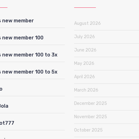
s new member
August 2026
July 2026
s new member 100
June 2026
 new member 100 to 3x
May 2026
 new member 100 to 5x
April 2026
o
March 2026
December 2025
Bola
November 2025
lot777
October 2025