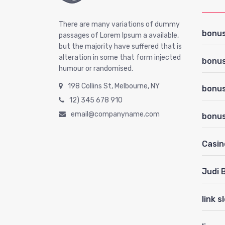
There are many variations of dummy
bonu
passages of Lorem Ipsum a available,
but the majority have suffered that is
alteration in some that form injected
bonu
humour or randomised.
198 Collins St, Melbourne, NY
bonus
12) 345 678 910
email@companyname.com
bonus
Casin
Judi 
link s