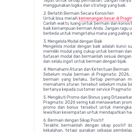
tepat untuk setiap permainan. Jangan hanya
menggunakan logika dan strategi yang baik.
2. Berlatih Bermain Secara Konsisten
Untuk bisa meraih
kemenangan besar di Prag
Carilah waktu luang untuk bermain dan konsist
baik kemampuan bermain Anda. Jangan ragu un
berbeda untuk mengetahui mana yang paling e
3. Mengelola Modal dengan Baik
Mengelola modal dengan baik adalah kunci s
memiliki modal yang cukup untuk bermain dan
batasan modal dan bermainlah sesuai denga
dan selalu ingat untuk bermain dengan bijak.
4. Memahami Aturan dan Ketentuan Bermain
Sebelum mulai bermain di Pragmatic 2026,
bermain yang berlaku. Setiap permainan me
memahami aturan tersebut sebelum mulai berm
bertanya kepada customer service Pragmatic
5. Mengikuti Promo dan Bonus yang Ditawarka
Pragmatic 2026 sering kali menawarkan prom
promo dan bonus tersebut untuk meningka
lewatkan kesempatan untuk mendapatkan hadi
6. Bermain dengan Sikap Positif
Terakhir, bermainlah dengan sikap positif
kekalahan, tetapi gunakan sebagai pembelaja