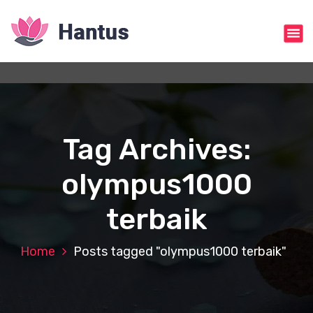
S
k
i
p
t
o
c
o
n
Tag Archives:
t
e
olympus1000
n
t
terbaik
Home
Posts tagged "olympus1000 terbaik"