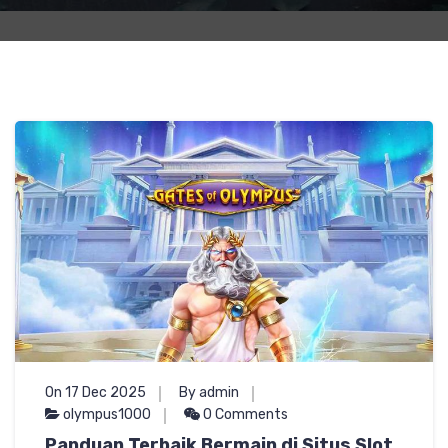
On 17 Dec 2025
By admin
olympus1000
0 Comments
Panduan Terbaik Bermain di Situs Slot