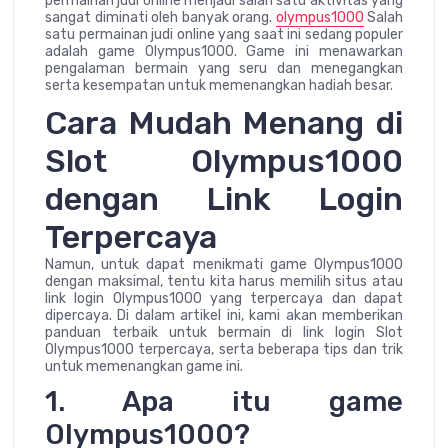
permainan judi online menjadi salah satu aktivitas yang
sangat diminati oleh banyak orang.
olympus1000
Salah
satu permainan judi online yang saat ini sedang populer
adalah game Olympus1000. Game ini menawarkan
pengalaman bermain yang seru dan menegangkan
serta kesempatan untuk memenangkan hadiah besar.
Cara Mudah Menang di
Slot Olympus1000
dengan Link Login
Terpercaya
Namun, untuk dapat menikmati game Olympus1000
dengan maksimal, tentu kita harus memilih situs atau
link login Olympus1000 yang terpercaya dan dapat
dipercaya. Di dalam artikel ini, kami akan memberikan
panduan terbaik untuk bermain di link login Slot
Olympus1000 terpercaya, serta beberapa tips dan trik
untuk memenangkan game ini.
1. Apa itu game
Olympus1000?