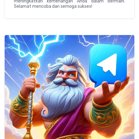
meningkatkan kemenangan Anda dalam bermain.
Selamat mencoba dan semoga sukses!