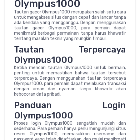
Olympus1000
Tautan gacor Olympus1000 merupakan salah satu cara
untuk mengakses situs dengan cepat dan lancar tanpa
ada kendala yang mengganggu. Dengan menggunakan
tautan gacor Olympus1000, para pemain dapat
menikmati berbagai permainan tanpa harus khawatir
tentang masalah teknis yang mungkin timbul.
Tautan Terpercaya
Olympus1000
Ketika mencari tautan Olympus1000 untuk bermain,
penting untuk memastikan bahwa tautan tersebut
terpercaya. Dengan menggunakan tautan terpercaya
Olympus1000, para pemain dapat melakukan transaksi
dengan aman dan nyaman tanpa khawatir akan
kebocoran data pribadi.
Panduan Login
Olympus1000
Proses login Olympus1000 sangatlah mudah dan
sederhana. Para pemain hanya perlu mengunjungi situs
resmi Olympus1000, memasukkan username dan
password yang telah didaftarkan, dan mulai menikmati