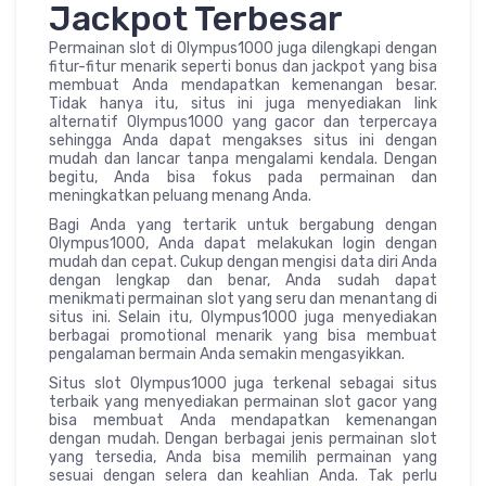
Jackpot Terbesar
Permainan slot di Olympus1000 juga dilengkapi dengan
fitur-fitur menarik seperti bonus dan jackpot yang bisa
membuat Anda mendapatkan kemenangan besar.
Tidak hanya itu, situs ini juga menyediakan link
alternatif Olympus1000 yang gacor dan terpercaya
sehingga Anda dapat mengakses situs ini dengan
mudah dan lancar tanpa mengalami kendala. Dengan
begitu, Anda bisa fokus pada permainan dan
meningkatkan peluang menang Anda.
Bagi Anda yang tertarik untuk bergabung dengan
Olympus1000, Anda dapat melakukan login dengan
mudah dan cepat. Cukup dengan mengisi data diri Anda
dengan lengkap dan benar, Anda sudah dapat
menikmati permainan slot yang seru dan menantang di
situs ini. Selain itu, Olympus1000 juga menyediakan
berbagai promotional menarik yang bisa membuat
pengalaman bermain Anda semakin mengasyikkan.
Situs slot Olympus1000 juga terkenal sebagai situs
terbaik yang menyediakan permainan slot gacor yang
bisa membuat Anda mendapatkan kemenangan
dengan mudah. Dengan berbagai jenis permainan slot
yang tersedia, Anda bisa memilih permainan yang
sesuai dengan selera dan keahlian Anda. Tak perlu