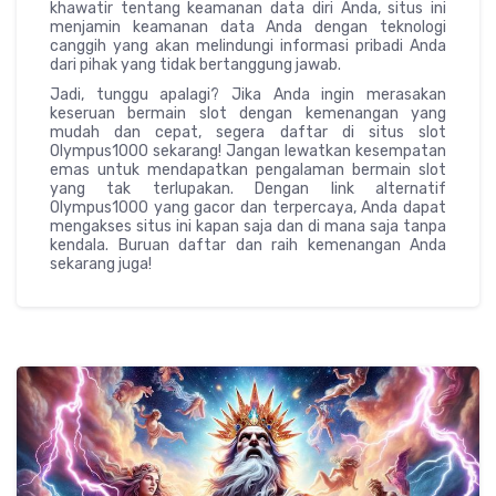
khawatir tentang keamanan data diri Anda, situs ini
menjamin keamanan data Anda dengan teknologi
canggih yang akan melindungi informasi pribadi Anda
dari pihak yang tidak bertanggung jawab.
Jadi, tunggu apalagi? Jika Anda ingin merasakan
keseruan bermain slot dengan kemenangan yang
mudah dan cepat, segera daftar di situs slot
Olympus1000 sekarang! Jangan lewatkan kesempatan
emas untuk mendapatkan pengalaman bermain slot
yang tak terlupakan. Dengan link alternatif
Olympus1000 yang gacor dan terpercaya, Anda dapat
mengakses situs ini kapan saja dan di mana saja tanpa
kendala. Buruan daftar dan raih kemenangan Anda
sekarang juga!