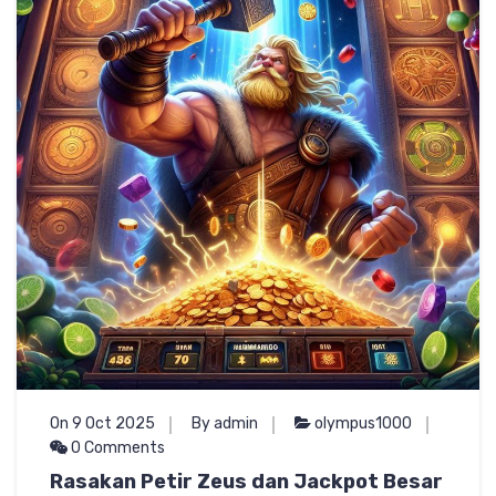
On 9 Oct 2025
By admin
olympus1000
0 Comments
Rasakan Petir Zeus dan Jackpot Besar