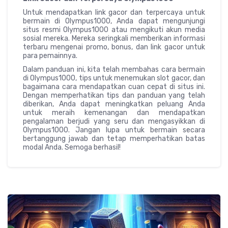
Untuk mendapatkan link gacor dan terpercaya untuk
bermain di Olympus1000, Anda dapat mengunjungi
situs resmi Olympus1000 atau mengikuti akun media
sosial mereka. Mereka seringkali memberikan informasi
terbaru mengenai promo, bonus, dan link gacor untuk
para pemainnya.
Dalam panduan ini, kita telah membahas cara bermain
di Olympus1000, tips untuk menemukan slot gacor, dan
bagaimana cara mendapatkan cuan cepat di situs ini.
Dengan memperhatikan tips dan panduan yang telah
diberikan, Anda dapat meningkatkan peluang Anda
untuk meraih kemenangan dan mendapatkan
pengalaman berjudi yang seru dan mengasyikkan di
Olympus1000. Jangan lupa untuk bermain secara
bertanggung jawab dan tetap memperhatikan batas
modal Anda. Semoga berhasil!