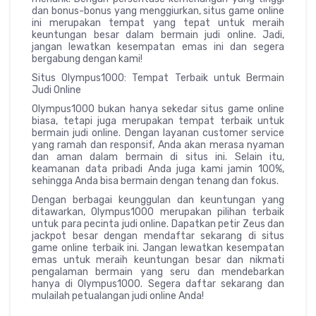
dan bonus-bonus yang menggiurkan, situs game online
ini merupakan tempat yang tepat untuk meraih
keuntungan besar dalam bermain judi online. Jadi,
jangan lewatkan kesempatan emas ini dan segera
bergabung dengan kami!
Situs Olympus1000: Tempat Terbaik untuk Bermain
Judi Online
Olympus1000 bukan hanya sekedar situs game online
biasa, tetapi juga merupakan tempat terbaik untuk
bermain judi online. Dengan layanan customer service
yang ramah dan responsif, Anda akan merasa nyaman
dan aman dalam bermain di situs ini. Selain itu,
keamanan data pribadi Anda juga kami jamin 100%,
sehingga Anda bisa bermain dengan tenang dan fokus.
Dengan berbagai keunggulan dan keuntungan yang
ditawarkan, Olympus1000 merupakan pilihan terbaik
untuk para pecinta judi online. Dapatkan petir Zeus dan
jackpot besar dengan mendaftar sekarang di situs
game online terbaik ini. Jangan lewatkan kesempatan
emas untuk meraih keuntungan besar dan nikmati
pengalaman bermain yang seru dan mendebarkan
hanya di Olympus1000. Segera daftar sekarang dan
mulailah petualangan judi online Anda!