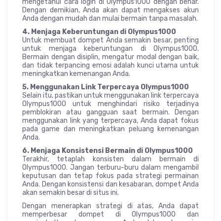
mengetahui cara login di Olympus1000 dengan benar.
Dengan demikian, Anda akan dapat mengakses akun
Anda dengan mudah dan mulai bermain tanpa masalah.
4. Menjaga Keberuntungan di Olympus1000
Untuk membuat dompet Anda semakin besar, penting
untuk menjaga keberuntungan di Olympus1000.
Bermain dengan disiplin, mengatur modal dengan baik,
dan tidak terpancing emosi adalah kunci utama untuk
meningkatkan kemenangan Anda.
5. Menggunakan Link Terpercaya Olympus1000
Selain itu, pastikan untuk menggunakan link terpercaya
Olympus1000 untuk menghindari risiko terjadinya
pemblokiran atau gangguan saat bermain. Dengan
menggunakan link yang terpercaya, Anda dapat fokus
pada game dan meningkatkan peluang kemenangan
Anda.
6. Menjaga Konsistensi Bermain di Olympus1000
Terakhir, tetaplah konsisten dalam bermain di
Olympus1000. Jangan terburu-buru dalam mengambil
keputusan dan tetap fokus pada strategi permainan
Anda. Dengan konsistensi dan kesabaran, dompet Anda
akan semakin besar di situs ini.
Dengan menerapkan strategi di atas, Anda dapat
memperbesar dompet di Olympus1000 dan