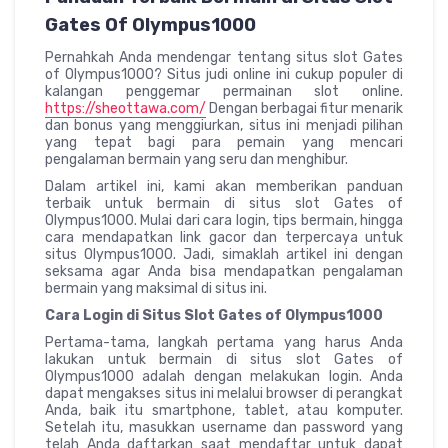
Gates Of Olympus1000
Pernahkah Anda mendengar tentang situs slot Gates
of Olympus1000? Situs judi online ini cukup populer di
kalangan penggemar permainan slot online.
https://sheottawa.com/
Dengan berbagai fitur menarik
dan bonus yang menggiurkan, situs ini menjadi pilihan
yang tepat bagi para pemain yang mencari
pengalaman bermain yang seru dan menghibur.
Dalam artikel ini, kami akan memberikan panduan
terbaik untuk bermain di situs slot Gates of
Olympus1000. Mulai dari cara login, tips bermain, hingga
cara mendapatkan link gacor dan terpercaya untuk
situs Olympus1000. Jadi, simaklah artikel ini dengan
seksama agar Anda bisa mendapatkan pengalaman
bermain yang maksimal di situs ini.
Cara Login di Situs Slot Gates of Olympus1000
Pertama-tama, langkah pertama yang harus Anda
lakukan untuk bermain di situs slot Gates of
Olympus1000 adalah dengan melakukan login. Anda
dapat mengakses situs ini melalui browser di perangkat
Anda, baik itu smartphone, tablet, atau komputer.
Setelah itu, masukkan username dan password yang
telah Anda daftarkan saat mendaftar untuk dapat