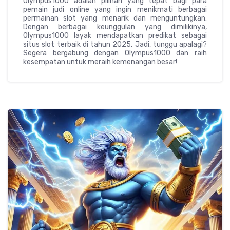
Olympus1000 adalah pilihan yang tepat bagi para
pemain judi online yang ingin menikmati berbagai
permainan slot yang menarik dan menguntungkan.
Dengan berbagai keunggulan yang dimilikinya,
Olympus1000 layak mendapatkan predikat sebagai
situs slot terbaik di tahun 2025. Jadi, tunggu apalagi?
Segera bergabung dengan Olympus1000 dan raih
kesempatan untuk meraih kemenangan besar!