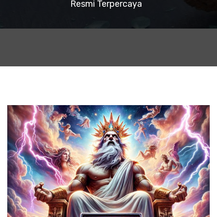
Resmi Terpercaya