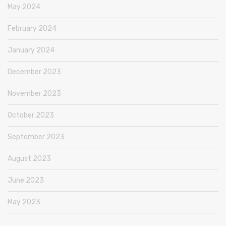
May 2024
February 2024
January 2024
December 2023
November 2023
October 2023
September 2023
August 2023
June 2023
May 2023