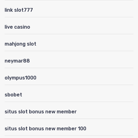
link slot777
live casino
mahjong slot
neymar88
olympus1000
sbobet
situs slot bonus new member
situs slot bonus new member 100