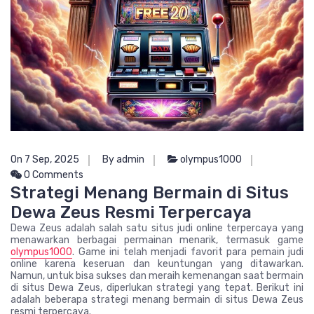
On 7 Sep, 2025
By admin
olympus1000
0 Comments
Strategi Menang Bermain di Situs
Dewa Zeus Resmi Terpercaya
Dewa Zeus adalah salah satu situs judi online terpercaya yang
menawarkan berbagai permainan menarik, termasuk game
olympus1000
. Game ini telah menjadi favorit para pemain judi
online karena keseruan dan keuntungan yang ditawarkan.
Namun, untuk bisa sukses dan meraih kemenangan saat bermain
di situs Dewa Zeus, diperlukan strategi yang tepat. Berikut ini
adalah beberapa strategi menang bermain di situs Dewa Zeus
resmi terpercaya.