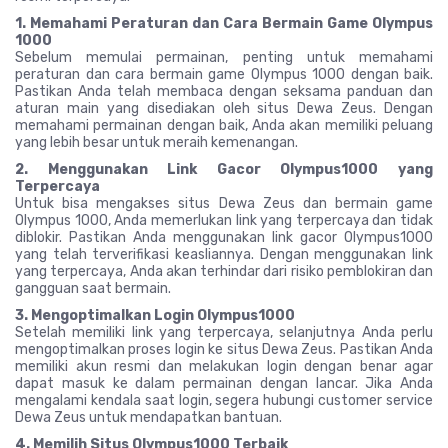
1. Memahami Peraturan dan Cara Bermain Game Olympus
1000
Sebelum memulai permainan, penting untuk memahami
peraturan dan cara bermain game Olympus 1000 dengan baik.
Pastikan Anda telah membaca dengan seksama panduan dan
aturan main yang disediakan oleh situs Dewa Zeus. Dengan
memahami permainan dengan baik, Anda akan memiliki peluang
yang lebih besar untuk meraih kemenangan.
2. Menggunakan Link Gacor Olympus1000 yang
Terpercaya
Untuk bisa mengakses situs Dewa Zeus dan bermain game
Olympus 1000, Anda memerlukan link yang terpercaya dan tidak
diblokir. Pastikan Anda menggunakan link gacor Olympus1000
yang telah terverifikasi keasliannya. Dengan menggunakan link
yang terpercaya, Anda akan terhindar dari risiko pemblokiran dan
gangguan saat bermain.
3. Mengoptimalkan Login Olympus1000
Setelah memiliki link yang terpercaya, selanjutnya Anda perlu
mengoptimalkan proses login ke situs Dewa Zeus. Pastikan Anda
memiliki akun resmi dan melakukan login dengan benar agar
dapat masuk ke dalam permainan dengan lancar. Jika Anda
mengalami kendala saat login, segera hubungi customer service
Dewa Zeus untuk mendapatkan bantuan.
4. Memilih Situs Olympus1000 Terbaik