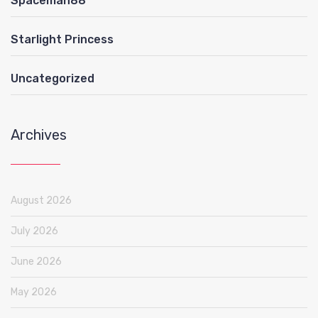
Spaceman88
Starlight Princess
Uncategorized
Archives
August 2026
July 2026
June 2026
May 2026