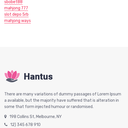
sbobet88
mahjong 777
slot depo 5rb
mahjong ways
There are many variations of dummy passages of Lorem Ipsum
a available, but the majority have suffered that is alteration in
some that form injected humour or randomised.
198 Collins St, Melbourne, NY
12) 345 678 910