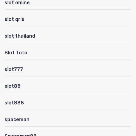
slot online
slot qris
slot thailand
Slot Toto
slot777
slot88
slot888
spaceman