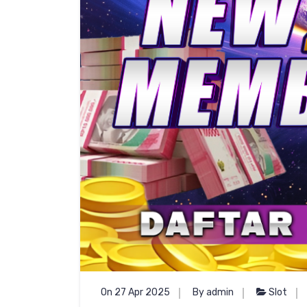
On 27 Apr 2025
By admin
Slot