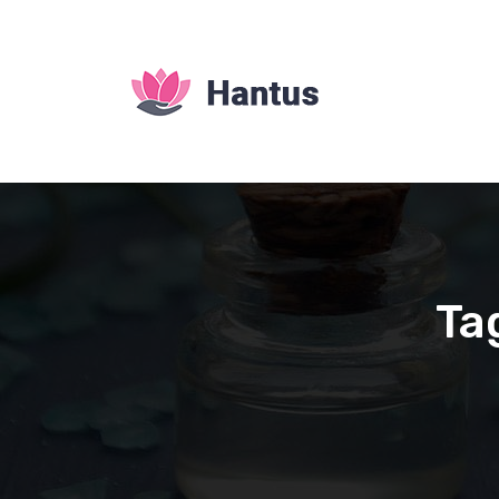
S
k
i
p
t
o
c
o
n
t
e
n
Ta
t