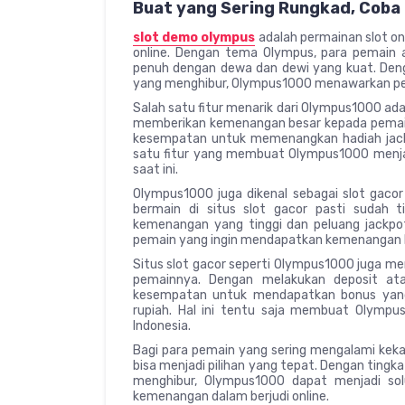
Buat yang Sering Rungkad, Coba
slot demo olympus
adalah permainan slot on
online. Dengan tema Olympus, para pemain 
penuh dengan dewa dan dewi yang kuat. Denga
yang menghibur, Olympus1000 menawarkan pen
Salah satu fitur menarik dari Olympus1000 ad
memberikan kemenangan besar kepada pemain
kesempatan untuk memenangkan hadiah jack
satu fitur yang membuat Olympus1000 menjadi
saat ini.
Olympus1000 juga dikenal sebagai slot gaco
bermain di situs slot gacor pasti sudah 
kemenangan yang tinggi dan peluang jackpo
pemain yang ingin mendapatkan kemenangan b
Situs slot gacor seperti Olympus1000 juga m
pemainnya. Dengan melakukan deposit ata
kesempatan untuk mendapatkan bonus yang 
rupiah. Hal ini tentu saja membuat Olympus
Indonesia.
Bagi para pemain yang sering mengalami kek
bisa menjadi pilihan yang tepat. Dengan tingk
menghibur, Olympus1000 dapat menjadi sol
kemenangan dalam berjudi online.