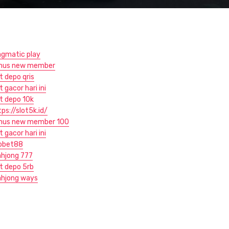
agmatic play
nus new member
t depo qris
t gacor hari ini
ot depo 10k
ps://slot5k.id/
nus new member 100
t gacor hari ini
obet88
hjong 777
ot depo 5rb
hjong ways