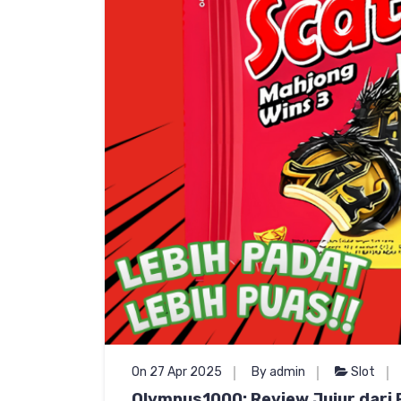
On 27 Apr 2025
By admin
Slot
Olympus1000: Review Jujur dari 