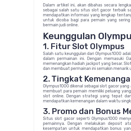
Dalam artikel ini, akan dibahas secara leng
sebagai salah satu situs slot gacor terbaik 
mendapatkan informasi yang lengkap tentan
untuk dicoba bagi para pemain yang seri
bermain judi online.
Keunggulan Olymp
1. Fitur Slot Olympus
Salah satu keunggulan dari Olympus1000 adal
dalam permainan ini. Dengan memasuki Ga
memenangkan hadiah jackpot yang besar. Slot
dan membuat permainan ini semakin menarik u
2. Tingkat Kemenanga
Olympus1000 dikenal sebagai slot gacor yang
membuat para pemain memiliki peluang yan
slot online. Dengan strategi yang tepat 
mendapatkan kemenangan dalam waktu singk
3. Promo dan Bonus M
Situs slot gacor seperti Olympus1000 meny
pemainnya. Dengan melakukan deposit ata
kesempatan untuk mendapatkan bonus yang 