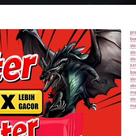
pr
bo
slo
slo
sl
htt
bo
slo
sb
ma
sl
ma