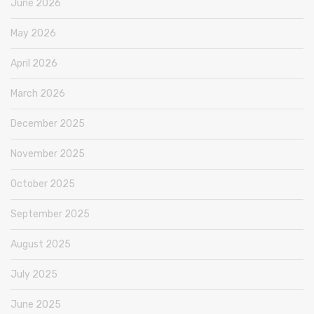
June 2026
May 2026
April 2026
March 2026
December 2025
November 2025
October 2025
September 2025
August 2025
July 2025
June 2025