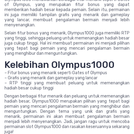
of Olympus, yang merupakan fitur bonus yang dapat
memberikan hadiah besar kepada pemain. Selain itu, permainan
ini juga memiliki tampilan grafis yang menarik dan gameplay
yang lancar, membuat pengalaman bermain menjadi lebih
menyenangkan.
Selain fitur bonus yang menarik, Olympus1000 juga memiliki RTP
yang tinggi, sehingga peluang untuk memenangkan hadiah besar
juga cukup tinggi. Hal ini membuat permainan ini menjadi pilihan
yang tepat bagi pemain yang mencari pengalaman bermain
yang menghibur dan menguntungkan.
Kelebihan Olympus1000
– Fitur bonus yang menarik seperti Gates of Olympus
– Grafis yang menarik dan gameplay yang lancar
– RTP tinggi yang membuat peluang untuk memenangkan
hadiah besar cukup tinggi
Dengan berbagai fitur menarik dan peluang untuk memenangkan
hadiah besar, Olympus1000 merupakan pilihan yang tepat bagi
pemain yang mencari pengalaman bermain yang menghibur dan
menguntungkan. Dengan tema yang unik dan grafis yang
menarik, permainan ini akan membuat pengalaman bermain
menjadi lebih menyenangkan. Jadi, jangan ragu untuk mencoba
permainan slot Olympus1000 dan rasakan keseruannya sekarang
juga!