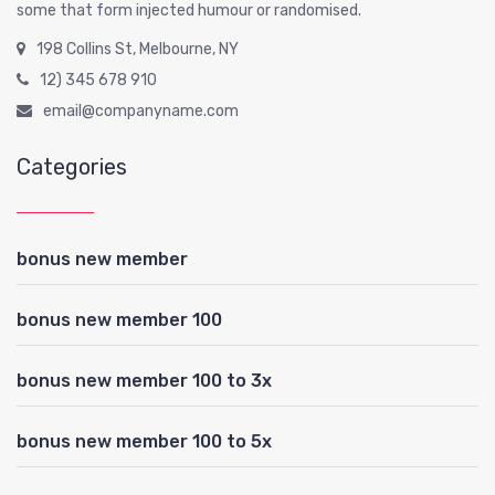
some that form injected humour or randomised.
198 Collins St, Melbourne, NY
12) 345 678 910
email@companyname.com
Categories
bonus new member
bonus new member 100
bonus new member 100 to 3x
bonus new member 100 to 5x