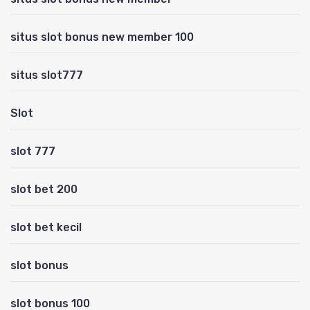
situs slot bonus new member 100
situs slot777
Slot
slot 777
slot bet 200
slot bet kecil
slot bonus
slot bonus 100