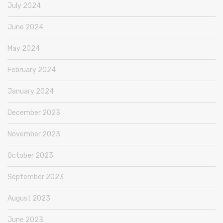
July 2024
June 2024
May 2024
February 2024
January 2024
December 2023
November 2023
October 2023
September 2023
August 2023
June 2023