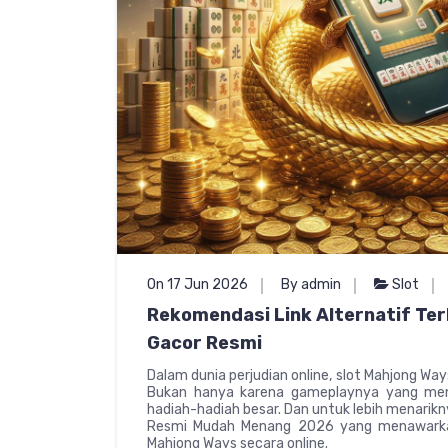
On 17 Jun 2026
By admin
Slot
Rekomendasi Link Alternatif Te
Gacor Resmi
Dalam dunia perjudian online, slot Mahjong Way
Bukan hanya karena gameplaynya yang men
hadiah-hadiah besar. Dan untuk lebih menarikny
Resmi Mudah Menang 2026 yang menawarkan
Mahjong Ways secara online.