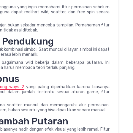
engguna yang ingin memahami fitur permainan sebelum
una dapat melihat wild, scatter, dan free spin secara
jar, bukan sekadar mencoba tampilan. Pemahaman fitur
 tidak asal ditebak.
l Pendukung
ombinasi simbol. Saat muncul di layar, simbol ini dapat
rasa lebih menarik.
bagaimana wild bekerja dalam beberapa putaran. Ini
harus membaca teori terlalu panjang.
Bonus
jong ways 2
yang paling diperhatikan karena biasanya
cul dalam jumlah tertentu sesuai aturan game, fitur
a scatter muncul dan memengaruhi alur permainan.
stem, bukan sesuatu yang bisa dipastikan secara manual.
nambah Putaran
asanya hadir dengan efek visual yang lebih ramai. Fitur