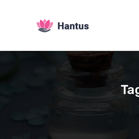
S
k
i
p
t
o
c
o
n
t
e
n
Ta
t