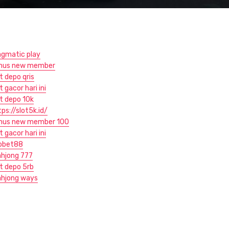
agmatic play
nus new member
t depo qris
t gacor hari ini
ot depo 10k
ps://slot5k.id/
nus new member 100
t gacor hari ini
obet88
hjong 777
ot depo 5rb
hjong ways