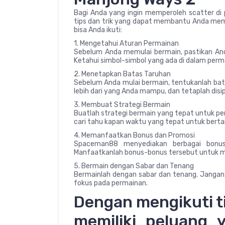
Bagi Anda yang ingin memperoleh scatter di 
tips dan trik yang dapat membantu Anda mem
bisa Anda ikuti:
1. Mengetahui Aturan Permainan
Sebelum Anda memulai bermain, pastikan A
Ketahui simbol-simbol yang ada di dalam per
2. Menetapkan Batas Taruhan
Sebelum Anda mulai bermain, tentukanlah bata
lebih dari yang Anda mampu, dan tetaplah disi
3. Membuat Strategi Bermain
Buatlah strategi bermain yang tepat untuk pe
cari tahu kapan waktu yang tepat untuk berta
4. Memanfaatkan Bonus dan Promosi
Spaceman88 menyediakan berbagai bonus
Manfaatkanlah bonus-bonus tersebut untuk 
5. Bermain dengan Sabar dan Tenang
Bermainlah dengan sabar dan tenang. Jangan
fokus pada permainan.
Dengan mengikuti ti
memiliki peluang 