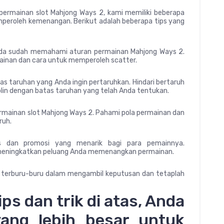
permainan slot Mahjong Ways 2, kami memiliki beberapa
peroleh kemenangan. Berikut adalah beberapa tips yang
nda sudah memahami aturan permainan Mahjong Ways 2.
mainan dan cara untuk memperoleh scatter.
s taruhan yang Anda ingin pertaruhkan. Hindari bertaruh
plin dengan batas taruhan yang telah Anda tentukan.
rmainan slot Mahjong Ways 2. Pahami pola permainan dan
ruh.
 dan promosi yang menarik bagi para pemainnya.
meningkatkan peluang Anda memenangkan permainan.
 terburu-buru dalam mengambil keputusan dan tetaplah
ps dan trik di atas, Anda
yang lebih besar untuk