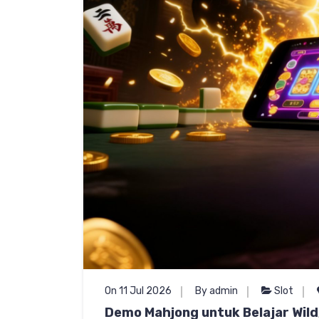
On 11 Jul 2026
By admin
Slot
Demo Mahjong untuk Belajar Wild,