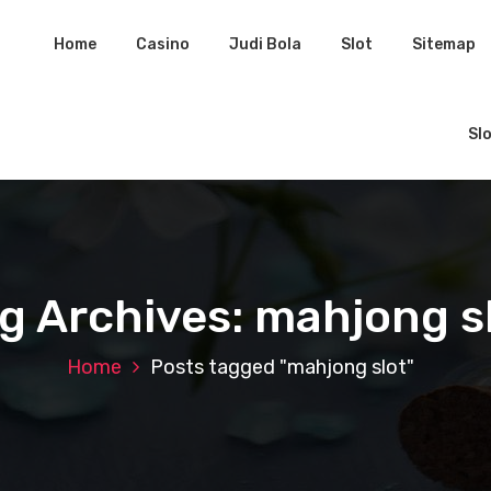
Home
Casino
Judi Bola
Slot
Sitemap
Sl
g Archives: mahjong s
Home
Posts tagged "mahjong slot"