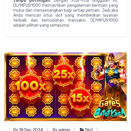
tanpa potongan
. Dengan fitur-fitur unggulan ini,
OLYMPUS1000 memastikan pengalaman bermain yang
mulus dan menyenangkan bagi setiap pemain. Jadi, jika
Anda mencari situs slot yang memberikan layanan
terbaik dan kemudahan transaksi, OLYMPUS1000
adalah pilihan yang sempurna.
On 18 Dec 2024
By admin
Slot