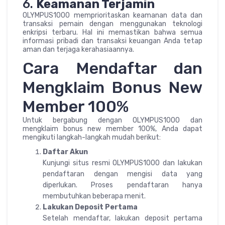
6.
Keamanan Terjamin
OLYMPUS1000 memprioritaskan keamanan data dan
transaksi pemain dengan menggunakan teknologi
enkripsi terbaru. Hal ini memastikan bahwa semua
informasi pribadi dan transaksi keuangan Anda tetap
aman dan terjaga kerahasiaannya.
Cara Mendaftar dan
Mengklaim Bonus New
Member 100%
Untuk bergabung dengan OLYMPUS1000 dan
mengklaim bonus new member 100%, Anda dapat
mengikuti langkah-langkah mudah berikut:
Daftar Akun
Kunjungi situs resmi OLYMPUS1000 dan lakukan
pendaftaran dengan mengisi data yang
diperlukan. Proses pendaftaran hanya
membutuhkan beberapa menit.
Lakukan Deposit Pertama
Setelah mendaftar, lakukan deposit pertama