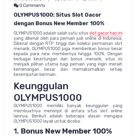
0 Comments
OLYMPUS1000: Situs Slot Gacor
dengan Bonus New Member 100%
OLYMPUS1000 adalah salah satu situs
slot gacor hari ini
yang dikenal oleh para pemain judi online di Indonesia.
Dikenal dengan RTP tinggi dan koleksi permainan slot
menarik, OLYMPUS1000 juga memberikan bonus besar
kepada para new membernya hingga 100%. Dengan
berbagai keuntungan dan bonus menarik, situs ini
menjadi pilihan utama bagi pemain yang ingin meraih
kemenangan besar dan memaksimalkan setiap
kesempatan bermain.
Keunggulan
OLYMPUS1000
OLYMPUS1000 memiliki banyak keunggulan yang
membuatnya menonjol di antara situs slot online
lainnya. Berikut adalah beberapa alasan mengapa
OLYMPUS1000 layak untuk dicoba:
1.
Bonus New Member 100%