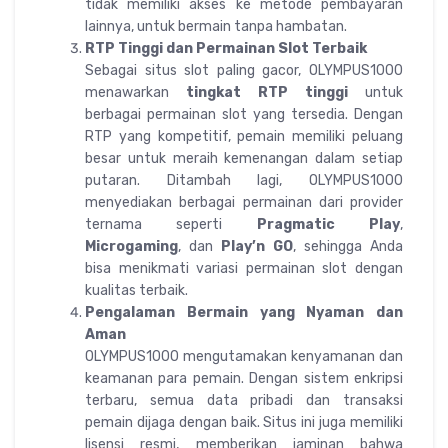
tidak memiliki akses ke metode pembayaran
lainnya, untuk bermain tanpa hambatan.
RTP Tinggi dan Permainan Slot Terbaik
Sebagai situs slot paling gacor, OLYMPUS1000
menawarkan
tingkat RTP tinggi
untuk
berbagai permainan slot yang tersedia. Dengan
RTP yang kompetitif, pemain memiliki peluang
besar untuk meraih kemenangan dalam setiap
putaran. Ditambah lagi, OLYMPUS1000
menyediakan berbagai permainan dari provider
ternama seperti
Pragmatic Play
,
Microgaming
, dan
Play’n GO
, sehingga Anda
bisa menikmati variasi permainan slot dengan
kualitas terbaik.
Pengalaman Bermain yang Nyaman dan
Aman
OLYMPUS1000 mengutamakan kenyamanan dan
keamanan para pemain. Dengan sistem enkripsi
terbaru, semua data pribadi dan transaksi
pemain dijaga dengan baik. Situs ini juga memiliki
lisensi resmi, memberikan jaminan bahwa