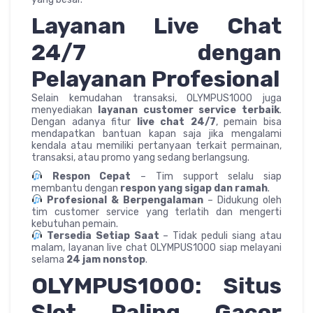
Layanan Live Chat
24/7 dengan
Pelayanan Profesional
Selain kemudahan transaksi, OLYMPUS1000 juga
menyediakan
layanan customer service terbaik
.
Dengan adanya fitur
live chat 24/7
, pemain bisa
mendapatkan bantuan kapan saja jika mengalami
kendala atau memiliki pertanyaan terkait permainan,
transaksi, atau promo yang sedang berlangsung.
Respon Cepat
– Tim support selalu siap
membantu dengan
respon yang sigap dan ramah
.
Profesional & Berpengalaman
– Didukung oleh
tim customer service yang terlatih dan mengerti
kebutuhan pemain.
Tersedia Setiap Saat
– Tidak peduli siang atau
malam, layanan live chat OLYMPUS1000 siap melayani
selama
24 jam nonstop
.
OLYMPUS1000: Situs
Slot Paling Gacor