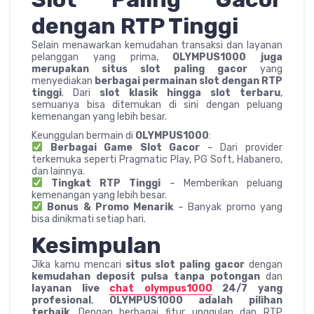
dengan RTP Tinggi
Selain menawarkan kemudahan transaksi dan layanan
pelanggan yang prima,
OLYMPUS1000 juga
merupakan situs slot paling gacor
yang
menyediakan
berbagai permainan slot dengan RTP
tinggi
. Dari
slot klasik hingga slot terbaru
,
semuanya bisa ditemukan di sini dengan peluang
kemenangan yang lebih besar.
Keunggulan bermain di
OLYMPUS1000
:
Berbagai Game Slot Gacor
– Dari provider
terkemuka seperti Pragmatic Play, PG Soft, Habanero,
dan lainnya.
Tingkat RTP Tinggi
– Memberikan peluang
kemenangan yang lebih besar.
Bonus & Promo Menarik
– Banyak promo yang
bisa dinikmati setiap hari.
Kesimpulan
Jika kamu mencari
situs slot paling gacor
dengan
kemudahan deposit pulsa tanpa potongan
dan
layanan live
chat olympus1000
24/7 yang
profesional
,
OLYMPUS1000 adalah pilihan
terbaik
. Dengan berbagai fitur unggulan dan RTP