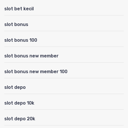
slot bet kecil
slot bonus
slot bonus 100
slot bonus new member
slot bonus new member 100
slot depo
slot depo 10k
slot depo 20k