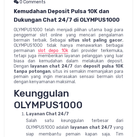
0 Comments
Kemudahan Deposit Pulsa 10K dan
Dukungan Chat 24/7 di OLYMPUS1000
OLYMPUS1000 telah menjadi pilihan utama bagi para
penggemar slot online yang mencari pengalaman
bermain terbaik. Sebagai
situs slot paling gacor
,
OLYMPUS1000 tidak hanya menawarkan berbagai
permainan
slot depo 10k
dari provider terkemuka,
tetapi juga memberikan layanan pelanggan yang luar
biasa dan kemudahan dalam melakukan deposit.
Dengan
layanan chat 24/7
dan
deposit pulsa 10K
tanpa potongan
, situs ini semakin memanjakan para
pemain yang ingin merasakan sensasi bermain slot
dengan kenyamanan maksimal.
Keunggulan
OLYMPUS1000
Layanan Chat 24/7
Salah satu keunggulan terbesar dari
OLYMPUS1000 adalah
layanan chat 24/7
yang
siap membantu pemain kapan saja. Tim