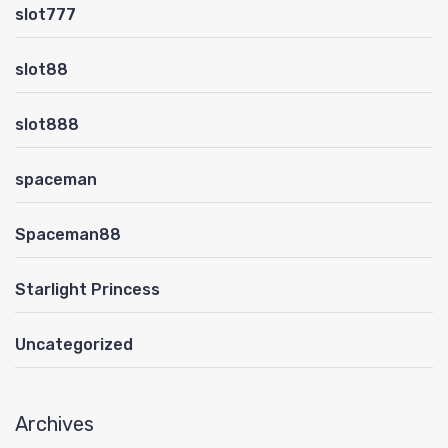
slot777
slot88
slot888
spaceman
Spaceman88
Starlight Princess
Uncategorized
Archives