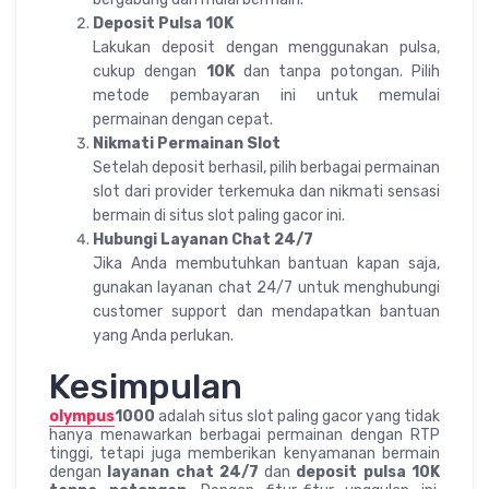
Deposit Pulsa 10K
Lakukan deposit dengan menggunakan pulsa,
cukup dengan
10K
dan tanpa potongan. Pilih
metode pembayaran ini untuk memulai
permainan dengan cepat.
Nikmati Permainan Slot
Setelah deposit berhasil, pilih berbagai permainan
slot dari provider terkemuka dan nikmati sensasi
bermain di situs slot paling gacor ini.
Hubungi Layanan Chat 24/7
Jika Anda membutuhkan bantuan kapan saja,
gunakan layanan chat 24/7 untuk menghubungi
customer support dan mendapatkan bantuan
yang Anda perlukan.
Kesimpulan
olympus
1000
adalah situs slot paling gacor yang tidak
hanya menawarkan berbagai permainan dengan RTP
tinggi, tetapi juga memberikan kenyamanan bermain
dengan
layanan chat 24/7
dan
deposit pulsa 10K