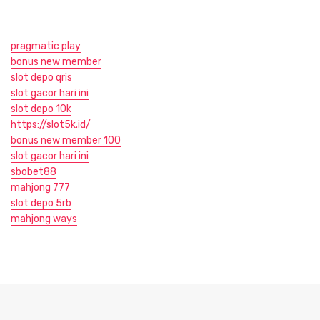
pragmatic play
bonus new member
slot depo qris
slot gacor hari ini
slot depo 10k
https://slot5k.id/
bonus new member 100
slot gacor hari ini
sbobet88
mahjong 777
slot depo 5rb
mahjong ways