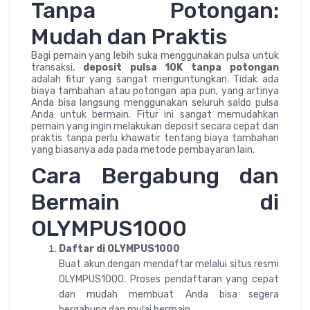
Tanpa Potongan:
Mudah dan Praktis
Bagi pemain yang lebih suka menggunakan pulsa untuk
transaksi,
deposit pulsa 10K tanpa potongan
adalah fitur yang sangat menguntungkan. Tidak ada
biaya tambahan atau potongan apa pun, yang artinya
Anda bisa langsung menggunakan seluruh saldo pulsa
Anda untuk bermain. Fitur ini sangat memudahkan
pemain yang ingin melakukan deposit secara cepat dan
praktis tanpa perlu khawatir tentang biaya tambahan
yang biasanya ada pada metode pembayaran lain.
Cara Bergabung dan
Bermain di
OLYMPUS1000
Daftar di OLYMPUS1000
Buat akun dengan mendaftar melalui situs resmi
OLYMPUS1000. Proses pendaftaran yang cepat
dan mudah membuat Anda bisa segera
bergabung dan mulai bermain.