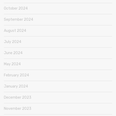
October 2024
September 2024
August 2024
July 2024
June 2024
May 2024
February 2024
January 2024
December 2023
November 2023