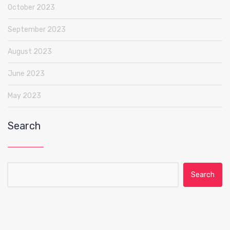
October 2023
September 2023
August 2023
June 2023
May 2023
Search
Search for: