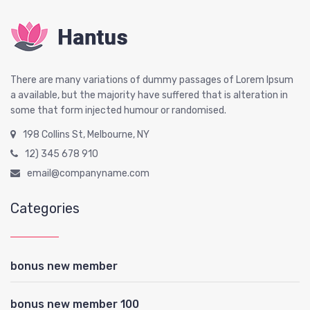
There are many variations of dummy passages of Lorem Ipsum
a available, but the majority have suffered that is alteration in
some that form injected humour or randomised.
198 Collins St, Melbourne, NY
12) 345 678 910
email@companyname.com
Categories
bonus new member
bonus new member 100