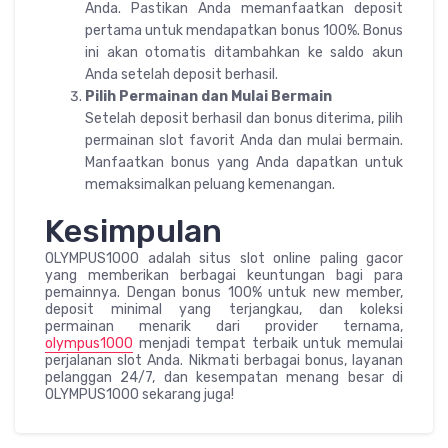
Anda. Pastikan Anda memanfaatkan deposit
pertama untuk mendapatkan bonus 100%. Bonus
ini akan otomatis ditambahkan ke saldo akun
Anda setelah deposit berhasil.
Pilih Permainan dan Mulai Bermain
Setelah deposit berhasil dan bonus diterima, pilih
permainan slot favorit Anda dan mulai bermain.
Manfaatkan bonus yang Anda dapatkan untuk
memaksimalkan peluang kemenangan.
Kesimpulan
OLYMPUS1000 adalah situs slot online paling gacor
yang memberikan berbagai keuntungan bagi para
pemainnya. Dengan bonus 100% untuk new member,
deposit minimal yang terjangkau, dan koleksi
permainan menarik dari provider ternama,
olympus1000
menjadi tempat terbaik untuk memulai
perjalanan slot Anda. Nikmati berbagai bonus, layanan
pelanggan 24/7, dan kesempatan menang besar di
OLYMPUS1000 sekarang juga!