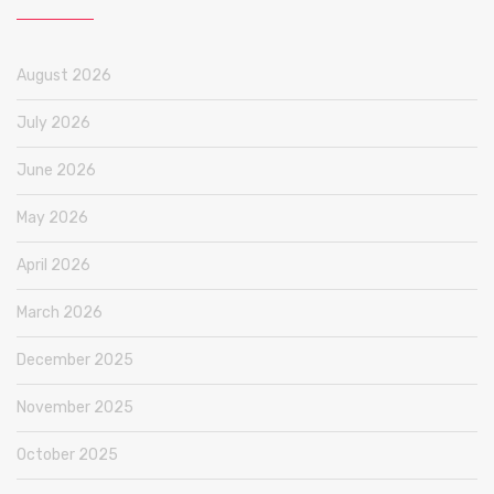
August 2026
July 2026
June 2026
May 2026
April 2026
March 2026
December 2025
November 2025
October 2025