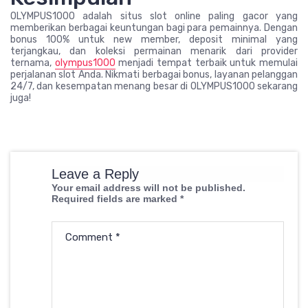
OLYMPUS1000 adalah situs slot online paling gacor yang
memberikan berbagai keuntungan bagi para pemainnya. Dengan
bonus 100% untuk new member, deposit minimal yang
terjangkau, dan koleksi permainan menarik dari provider
ternama,
olympus1000
menjadi tempat terbaik untuk memulai
perjalanan slot Anda. Nikmati berbagai bonus, layanan pelanggan
24/7, dan kesempatan menang besar di OLYMPUS1000 sekarang
juga!
Leave a Reply
Your email address will not be published.
Required fields are marked
*
Comment
*