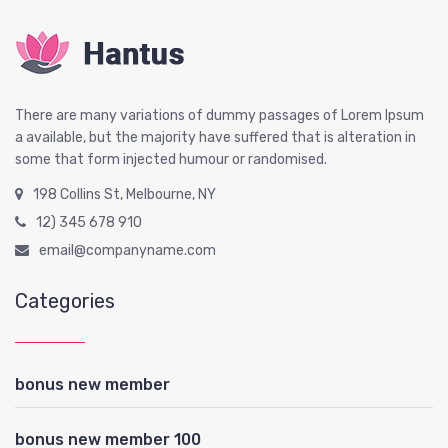
There are many variations of dummy passages of Lorem Ipsum
a available, but the majority have suffered that is alteration in
some that form injected humour or randomised.
198 Collins St, Melbourne, NY
12) 345 678 910
email@companyname.com
Categories
bonus new member
bonus new member 100