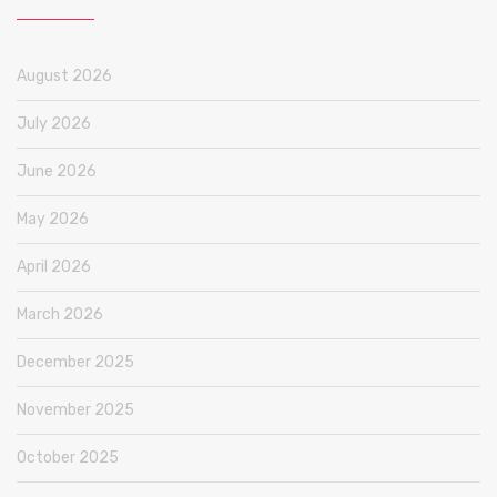
August 2026
July 2026
June 2026
May 2026
April 2026
March 2026
December 2025
November 2025
October 2025