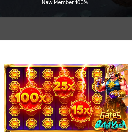
New Member 100%