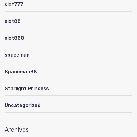
slot777
slot88
slot888
spaceman
Spaceman88
Starlight Princess
Uncategorized
Archives