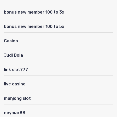
bonus new member 100 to 3x
bonus new member 100 to 5x
Casino
Judi Bola
link slot777
live casino
mahjong slot
neymar88