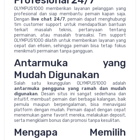
Profesional 24/7
OLYMPUS1000 memberikan layanan pelanggan yang
profesional dan siap membantu pemain kapan saja.
Dengan
live chat 24/7
, pemain dapat menghubungi
tim customer support untuk mendapatkan bantuan
terkait masalah teknis, pertanyaan tentang
permainan, atau masalah transaksi. Tim support
OLYMPUS1000 dilatih untuk memberikan layanan yang
cepat dan efisien, sehingga pemain bisa tetap fokus
menikmati permainan tanpa gangguan.
Antarmuka yang
Mudah Digunakan
Salah satu keunggulan OLYMPUS1000 adalah
antarmuka pengguna yang ramah dan mudah
digunakan
. Desain situs ini sangat sederhana dan
intuitif, membuat pemain dari berbagai kalangan, baik
pemula maupun berpengalaman, bisa menavigasi
platform dengan mudah. Pemain dapat dengan cepat
menemukan game favorit mereka, melakukan deposit,
serta mengklaim bonus dan promosi tanpa kesulitan.
Mengapa Memilih