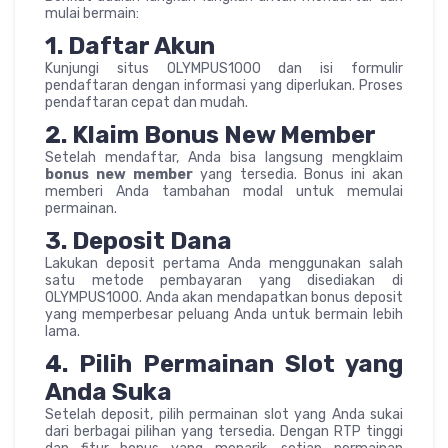
mulai bermain:
1. Daftar Akun
Kunjungi situs OLYMPUS1000 dan isi formulir
pendaftaran dengan informasi yang diperlukan. Proses
pendaftaran cepat dan mudah.
2. Klaim Bonus New Member
Setelah mendaftar, Anda bisa langsung mengklaim
bonus new member
yang tersedia. Bonus ini akan
memberi Anda tambahan modal untuk memulai
permainan.
3. Deposit Dana
Lakukan deposit pertama Anda menggunakan salah
satu metode pembayaran yang disediakan di
OLYMPUS1000. Anda akan mendapatkan bonus deposit
yang memperbesar peluang Anda untuk bermain lebih
lama.
4. Pilih Permainan Slot yang
Anda Suka
Setelah deposit, pilih permainan slot yang Anda sukai
dari berbagai pilihan yang tersedia. Dengan RTP tinggi