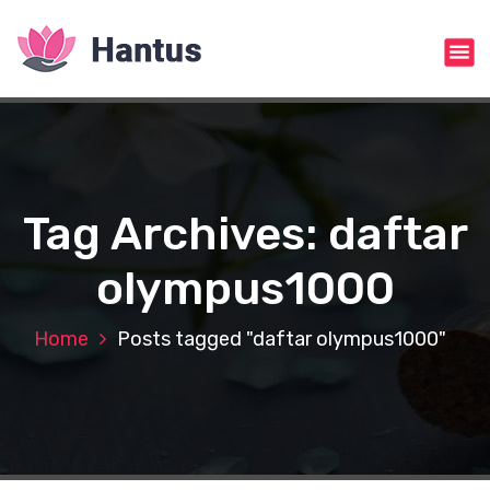
S
k
i
p
t
o
c
o
n
Tag Archives: daftar
t
e
olympus1000
n
t
Home
Posts tagged "daftar olympus1000"