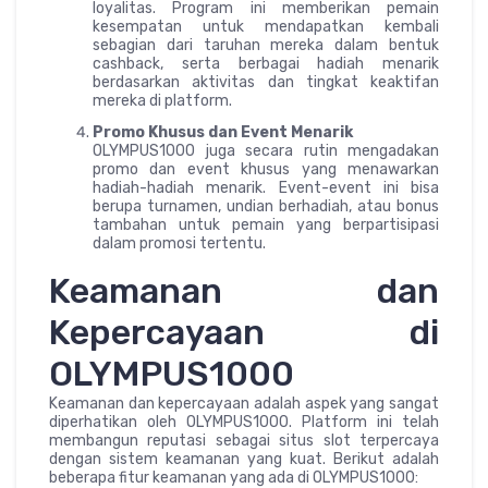
loyalitas. Program ini memberikan pemain
kesempatan untuk mendapatkan kembali
sebagian dari taruhan mereka dalam bentuk
cashback, serta berbagai hadiah menarik
berdasarkan aktivitas dan tingkat keaktifan
mereka di platform.
Promo Khusus dan Event Menarik
OLYMPUS1000 juga secara rutin mengadakan
promo dan event khusus yang menawarkan
hadiah-hadiah menarik. Event-event ini bisa
berupa turnamen, undian berhadiah, atau bonus
tambahan untuk pemain yang berpartisipasi
dalam promosi tertentu.
Keamanan dan
Kepercayaan di
OLYMPUS1000
Keamanan dan kepercayaan adalah aspek yang sangat
diperhatikan oleh OLYMPUS1000. Platform ini telah
membangun reputasi sebagai situs slot terpercaya
dengan sistem keamanan yang kuat. Berikut adalah
beberapa fitur keamanan yang ada di OLYMPUS1000: