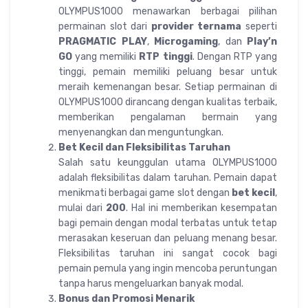
OLYMPUS1000 menawarkan berbagai pilihan
permainan slot dari
provider ternama
seperti
PRAGMATIC PLAY
,
Microgaming
, dan
Play’n
GO
yang memiliki
RTP tinggi
. Dengan RTP yang
tinggi, pemain memiliki peluang besar untuk
meraih kemenangan besar. Setiap permainan di
OLYMPUS1000 dirancang dengan kualitas terbaik,
memberikan pengalaman bermain yang
menyenangkan dan menguntungkan.
Bet Kecil dan Fleksibilitas Taruhan
Salah satu keunggulan utama OLYMPUS1000
adalah fleksibilitas dalam taruhan. Pemain dapat
menikmati berbagai game slot dengan
bet kecil
,
mulai dari
200
. Hal ini memberikan kesempatan
bagi pemain dengan modal terbatas untuk tetap
merasakan keseruan dan peluang menang besar.
Fleksibilitas taruhan ini sangat cocok bagi
pemain pemula yang ingin mencoba peruntungan
tanpa harus mengeluarkan banyak modal.
Bonus dan Promosi Menarik