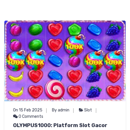
On 15 Feb 2025
By admin
Slot
0 Comments
OLYMPUS1000: Platform Slot Gacor