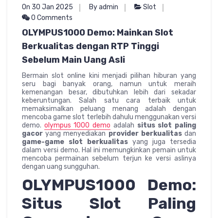
On 30 Jan 2025
By admin
Slot
0 Comments
OLYMPUS1000 Demo: Mainkan Slot
Berkualitas dengan RTP Tinggi
Sebelum Main Uang Asli
Bermain slot online kini menjadi pilihan hiburan yang
seru bagi banyak orang, namun untuk meraih
kemenangan besar, dibutuhkan lebih dari sekadar
keberuntungan. Salah satu cara terbaik untuk
memaksimalkan peluang menang adalah dengan
mencoba game slot terlebih dahulu menggunakan versi
demo.
olympus 1000 demo
adalah
situs slot paling
gacor
yang menyediakan
provider berkualitas
dan
game-game slot berkualitas
yang juga tersedia
dalam versi demo. Hal ini memungkinkan pemain untuk
mencoba permainan sebelum terjun ke versi aslinya
dengan uang sungguhan.
OLYMPUS1000 Demo:
Situs Slot Paling