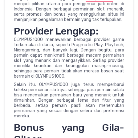
menjadi pilihan utama para penggemar judi online di
Indonesia. Dengan berbagai permainan slot menarik,
serta promosi dan bonus yang menggiurkan, situs ini
menjanjikan pengalaman bermain yang tak terlupakan.
Provider Lengkap:
OLYMPUS1000 menawarkan berbagai provider game
terkemuka di dunia, seperti Pragmatic Play, Playtech,
Microgaming, dan banyak lagi. Dengan begitu, para
pemain dapat menikmati berbagai macam permainan
slot yang menarik dan mengasyikkan. Setiap provider
memiliki keunikan dan keunggulan masing-masing,
sehingga para pemain tidak akan merasa bosan saat
bermain di OLYMPUS1000.
Selain itu, OLYMPUS1000 juga terus memperbarui
koleksi permainan slotnya, sehingga para pemain selalu
bisa menemukan permainan baru yang menarik untuk
dimainkan. Dengan berbagai tema dan fitur yang
berbeda, setiap pemain pasti akan menemukan
permainan yang sesuai dengan selera dan preferensi
mereka.
Bonus yang Gila-