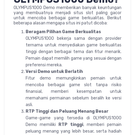
OLYMPUS1000 Demo memberikan banyak keuntungan
yang membuatnya menjadi situs slot paling gacor
untuk mencoba berbagai game berkualitas. Berikut
beberapa alasan mengapa situs ini patut dicoba:
Beragam Pilihan Game Berkualitas
OLYMPUS1000 bekerja sama dengan provider
ternama untuk menyediakan game berkualitas
tinggi dengan berbagai tema dan fitur menarik.
Pemain dapat memilih game yang sesuai dengan
preferensi mereka.
Versi Demo untuk Berlatih
Fitur demo memungkinkan pemain untuk
mencoba berbagai game slot tanpa risiko
finansial, memberi kesempatan untuk
memahami permainan sebelum beralih ke versi
asli.
RTP Tinggi dan Peluang Menang Besar
Game-game yang tersedia di OLYMPUS1000
Demo memiliki
RTP tinggi
, memberi pemain
peluang menang yang lebih besar, serta hadiah