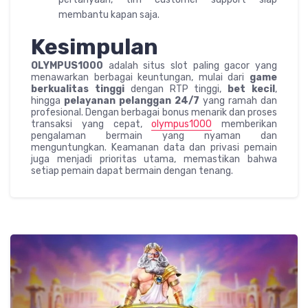
membantu kapan saja.
Kesimpulan
OLYMPUS1000
adalah situs slot paling gacor yang
menawarkan berbagai keuntungan, mulai dari
game
berkualitas tinggi
dengan RTP tinggi,
bet kecil
,
hingga
pelayanan pelanggan 24/7
yang ramah dan
profesional. Dengan berbagai bonus menarik dan proses
transaksi yang cepat,
olympus1000
memberikan
pengalaman bermain yang nyaman dan
menguntungkan. Keamanan data dan privasi pemain
juga menjadi prioritas utama, memastikan bahwa
setiap pemain dapat bermain dengan tenang.