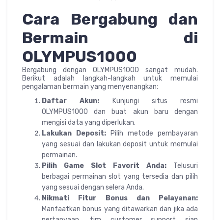
Cara Bergabung dan
Bermain di
OLYMPUS1000
Bergabung dengan OLYMPUS1000 sangat mudah.
Berikut adalah langkah-langkah untuk memulai
pengalaman bermain yang menyenangkan:
Daftar Akun:
Kunjungi situs resmi
OLYMPUS1000 dan buat akun baru dengan
mengisi data yang diperlukan.
Lakukan Deposit:
Pilih metode pembayaran
yang sesuai dan lakukan deposit untuk memulai
permainan.
Pilih Game Slot Favorit Anda:
Telusuri
berbagai permainan slot yang tersedia dan pilih
yang sesuai dengan selera Anda.
Nikmati Fitur Bonus dan Pelayanan:
Manfaatkan bonus yang ditawarkan dan jika ada
pertanyaan, tim customer support siap