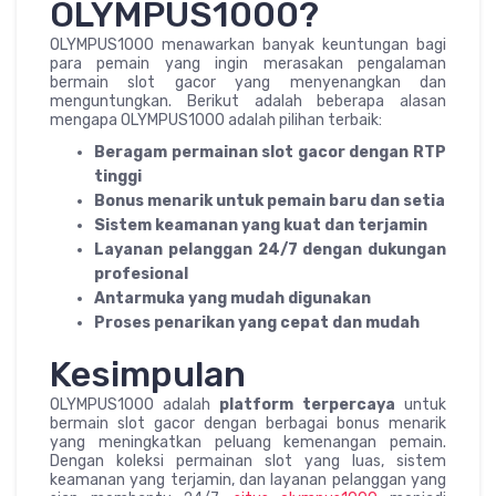
OLYMPUS1000?
OLYMPUS1000 menawarkan banyak keuntungan bagi
para pemain yang ingin merasakan pengalaman
bermain slot gacor yang menyenangkan dan
menguntungkan. Berikut adalah beberapa alasan
mengapa OLYMPUS1000 adalah pilihan terbaik:
Beragam permainan slot gacor dengan RTP
tinggi
Bonus menarik untuk pemain baru dan setia
Sistem keamanan yang kuat dan terjamin
Layanan pelanggan 24/7 dengan dukungan
profesional
Antarmuka yang mudah digunakan
Proses penarikan yang cepat dan mudah
Kesimpulan
OLYMPUS1000 adalah
platform terpercaya
untuk
bermain slot gacor dengan berbagai bonus menarik
yang meningkatkan peluang kemenangan pemain.
Dengan koleksi permainan slot yang luas, sistem
keamanan yang terjamin, dan layanan pelanggan yang