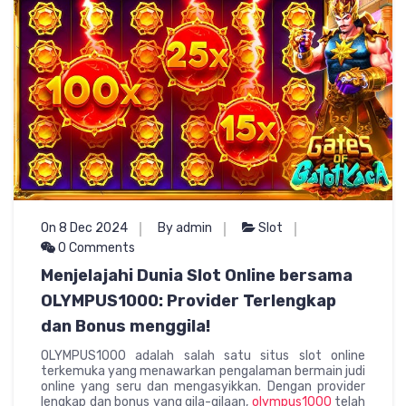
On 8 Dec 2024
By admin
Slot
0 Comments
Menjelajahi Dunia Slot Online bersama
OLYMPUS1000: Provider Terlengkap
dan Bonus menggila!
OLYMPUS1000 adalah salah satu situs slot online
terkemuka yang menawarkan pengalaman bermain judi
online yang seru dan mengasyikkan. Dengan provider
lengkap dan bonus yang gila-gilaan,
olympus1000
telah