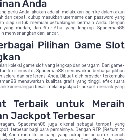
inan Anda
yang perlu Anda lakukan adalah melakukan login ke dalam akun
ah dan cepat, cukup masukkan username dan password yang
ah siap untuk memulai petualangan bermain Anda. Dengan
si yang mudah, dan fitur-fitur yang lengkap, Spaceman88
ih menyenangkan dan lancar.
rbagai Pilihan Game Slot
gkan
lah koleksi game slot yang lengkap dan beragam. Dari game-
ur-fitur inovatif, Spaceman88 menawarkan berbagai pilihan
selera dan preferensi Anda. Dibuat oleh provider terkemuka
eman88 menawarkan kualitas grafis yang tinggi, efek suara
aih kemenangan besar melalui jackpot-jackpot menarik yang
t Terbaik untuk Meraih
n Jackpot Terbesar
beragam, Spaceman88 juga dikenal sebagai tempat yang
pot terbesar bagi para pemainnya. Dengan RTP (Return to
adil, Anda memiliki peluang yang cukup besar untuk meraih