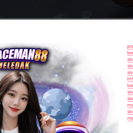
pr
bo
slo
slo
sl
htt
bo
slo
sb
ma
sl
ma