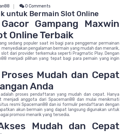
an88
0 Comments
 untuk Bermain Slot Online
 Gacor Gampang Maxwin
t Online Terbaik
yang sedang populer saat ini bagi para penggemar permainan
ang menyediakan pengalaman bermain yang mudah dan menarik,
t dari provider terkemuka seperti Pragmatic Play. Dengan
88 menjadi pilihan yang tepat bagi para pemain yang ingin
 Proses Mudah dan Cepat
langan Anda
 adalah proses pendaftaran yang mudah dan cepat. Hanya
at menjadi anggota dari Spaceman88 dan mulai menikmati
 situs resmi Spaceman88 dan isi formulir pendaftaran dengan
ndapatkan akun bermain yang dapat langsung digunakan untuk
gai promosi menarik yang tersedia.
 Akses Mudah dan Cepat