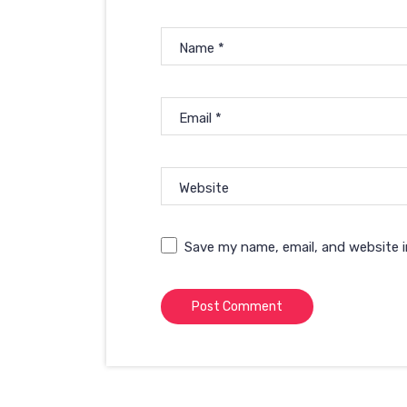
Name
*
Email
*
Website
Save my name, email, and website i