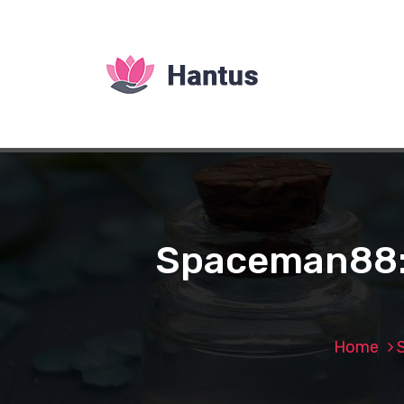
S
k
i
p
t
o
c
o
n
t
e
n
Spaceman88: 
t
Home
S