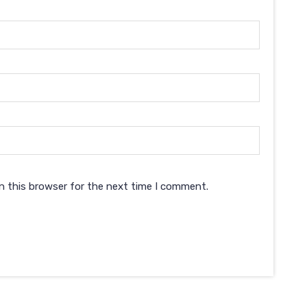
n this browser for the next time I comment.