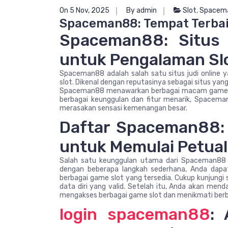
On 5 Nov, 2025
By admin
Slot
,
Spacem
Spaceman88: Tempat Terbaik
Spaceman88: Situs
untuk Pengalaman Slo
Spaceman88 adalah salah satu situs judi online 
slot. Dikenal dengan reputasinya sebagai situs y
Spaceman88 menawarkan berbagai macam game slo
berbagai keunggulan dan fitur menarik, Spaceman
merasakan sensasi kemenangan besar.
Daftar Spaceman88:
untuk Memulai Petua
Salah satu keunggulan utama dari Spaceman88
dengan beberapa langkah sederhana, Anda dap
berbagai game slot yang tersedia. Cukup kunjungi
data diri yang valid. Setelah itu, Anda akan me
mengakses berbagai game slot dan menikmati berba
login spaceman88
: