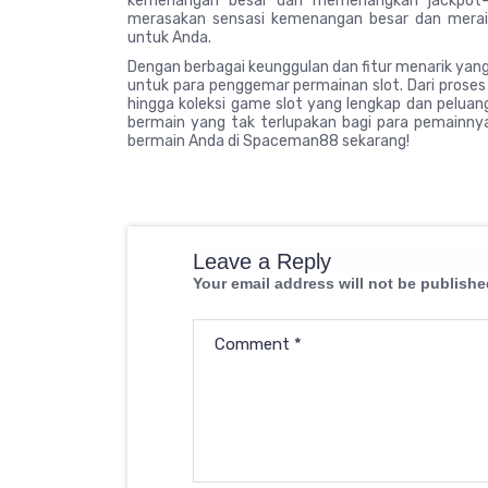
kemenangan besar dan memenangkan jackpot-ja
merasakan sensasi kemenangan besar dan meraih
untuk Anda.
Dengan berbagai keunggulan dan fitur menarik yan
untuk para penggemar permainan slot. Dari proses
hingga koleksi game slot yang lengkap dan pel
bermain yang tak terlupakan bagi para pemainnya
bermain Anda di Spaceman88 sekarang!
Leave a Reply
Your email address will not be publishe
Comment
*