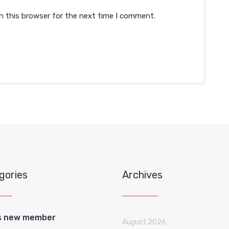
n this browser for the next time I comment.
gories
Archives
s new member
August 2026