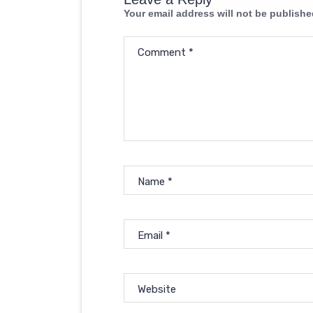
Your email address will not be publishe
Comment
*
Name
*
Email
*
Website