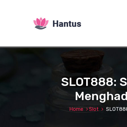
S
k
i
p
t
o
c
o
n
t
e
n
SLOT888: S
t
Menghad
Home
Slot
SLOT888