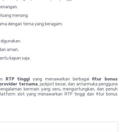
menangan.
luang menang.
rnama dengan tema yang beragam.
digunakan.
dan aman.
ntu kapan saja.
an
RTP tinggi
yang menawarkan berbagai
fitur bonus
provider ternama
, jackpot besar, dan antarmuka pengguna
engalaman bermain yang seru, menguntungkan, dan penuh
latform slot yang menawarkan RTP tinggi dan fitur bonus