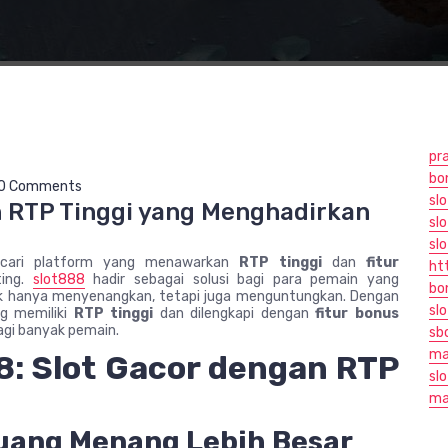
pr
bo
0 Comments
slo
n RTP Tinggi yang Menghadirkan
slo
sl
encari platform yang menawarkan
RTP tinggi
dan
fitur
htt
ting.
slot888
hadir sebagai solusi bagi para pemain yang
bo
ak hanya menyenangkan, tetapi juga menguntungkan. Dengan
slo
ng memiliki
RTP tinggi
dan dilengkapi dengan
fitur bonus
agi banyak pemain.
sb
ma
: Slot Gacor dengan RTP
sl
ma
luang Menang Lebih Besar