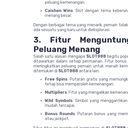
peluang kemenangan.
Caishen Wins
: Slot dengan tema keberun
menang besar.
Dengan berbagai tema yang menarik, pemain tidak
ada sesuatu yang baru untuk dieksplorasi.
3. Fitur Menguntun
Peluang Menang
Salah satu alasan mengapa
SLOT888
begitu popu
ditawarkan dalam setiap permainan. Fitur bonus 
meningkatkan peluang pemain untuk meraih kemen
ditemukan di
SLOT888
antara lain:
Free Spins
: Putaran gratis yang memung
tetap bisa memperoleh kemenangan.
Multipliers
: Fitur yang mengalikan kemenan
Wild Symbols
: Simbol yang menggantikan
mudah tercapai.
Bonus Rounds
: Putaran bonus yang mem
atau jackpot.